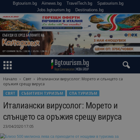
Bgtourism.bg
Airnews.bg
TravelTech.bg
Spatourism.bg
Jobs.bgtourism.bg
Destinations.bg
Начало
Свят
Италиански вирусолог: Морето и слънцето са
оръжия срещу вируса
СВЯТ
СЪБИТИЕН ТУРИЗЪМ
СПА ТУРИЗЪМ
Италиански вирусолог: Морето и
слънцето са оръжия срещу вируса
23/04/2020 17:05