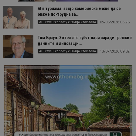
AI в туризма: защо камериерка може да се
окаже по-трудна за...
05/08/2026 08:28
AI Travel Economy с Елица Стоилова
Тим Браун: Хотелите губят пари заради грешки в
данните и липсващи...
13/07/2026 09:02
AI Travel Economy с Елица Стоилова