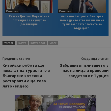
Интервю
Интервю
Галина Декова: Перник има
Анселмо Капороси: България
потенциал за културна
може да съчетае автентичния
дестинация
туризъм с технологиите на
бъдещето
ТАГОВЕ
ВИРУС
ВИРУСОЛОГ
МОРЕ
Предишна статия
Следваща статия
Китайски роботи ще
Забраняват влизането у
помагат на туристите в
нас на лица и превозни
български хотели и
средства от Турция
ресторанти още това
лято (видео)