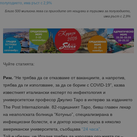
Близо 500 милиона лева са приходите от нощувки в туризма за полугодието,
има ръст с 2,9%
Чуйте статията:
Рим.
“Не трябва да се отказваме от ваканциите, а напротив,
трябва да ги използваме, за да се борим с COVID-19”, казва
известният италиански експерт по инфектология и
университетски професор Джулио Таро в интервю за изданието
The Post Internazionale. 82-годишният Таро, бивш главен лекар
на неаполската болница “Котуньо”, специализирана в
инфекциозни болести, е и доктор хонорис кауза в няколко
американски университета, съобщава
“24 часа”
.
Той е убеден, че Италия трябва да използва оръжията си –