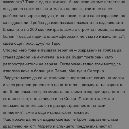
ваксината? Тове е едно антитяло. А ние вече имаме естествено
създадена ваксина в антителата на онези, които не са се
разболели въпреки вируса, и на онези, които са се заразили, но
са оздравели. Трябва да използваме плазмата на оздравелите.
Вливането на 200 милилитра плазма е огромна помощ за всеки
болен. Това се нарича плазмафереза и не съм го измислил аз”,
казва още проф. Джулио Таро.
Според него това е първата терапия – оздравелите трябва да
станат донори на антитела, а не да бъдат третирани като
разпространители на зараза. Експериментално този метод се
използва вече в болници в Павия, Мантуа и Салерно.
“Вирусът може да се контролира с нормалните хигиенни мерки
и чрез разпространението на антитела – размерът на заразата
ще бъде намален чрез смяната на климата заради идването на
летния сезон, в това число и на Север. Факторът климат е
несъмнено много силен в разпространението на тази
епидемия”, смята още италианският експерт.
“Как можем да не си дадем сметка, че броят заразени слиза
драстично на юг? Морето и слънцето предпазиха част от