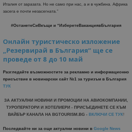
Италия от заразата. Но не само при нас, а и в чужбина. Африка
засега е почти незасегната.”
#ОстанетеСиВкъщи и “ИзберетеВаканциявБългария
Онлайн туристическо изложение
„Резервирай в България“ ще се
проведе от 8 до 10 май
Разгледайте възможностите за рекламно и информационно
присъствие в новинарски сайт №1 за туризъм в България
ТУК
ЗА АКТУАЛНИ НОВИНИ И ПРОМОЦИИ НА АВИОКОМПАНИИ,
ТУРОПЕРАТОРИ И ХОТЕЛИЕРИ - ПРИСЪЕДИНЕТЕ СЕ КЪМ
ВАЙБЪР КАНАЛА НА BGTOURISM.BG -
ВКЛЮЧИ СЕ ТУК
!
Последвайте ни за още актуални новини
в
Google News