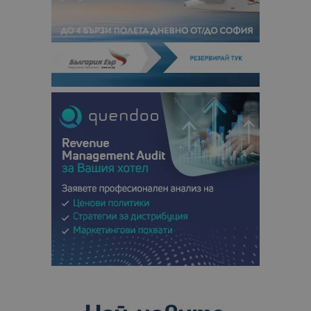
посетители
сесии и
кампании 
отчетите з
анализ на
сайтовете.