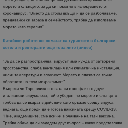
морето и слънцето, за да си помогне в излекуването от
коронавирус. “Вместо да стоим вкъщи и да се разболяваме,
предавайки си зараза в семейството, трябва да използваме
морето като терапия”.
Китайски роботи ще помагат на туристите в български
хотели и ресторанти още това лято (видео)
“За да се разпространява, вирусът има нужда от затворени
пространства, слаба вентилация или климатична инсталация,
ниски температури и влажност. Морето и плажът са точно
обратното на този микроклимат.”
Въпреки че Таро влиза с тезата си в конфликт с други
италиански вирусолози, той е убеден, че морето и слънцето
трябва да се вкарат в действие като оръжие срещу вируса
веднага, още преди да е готова ваксината срещу COVID-19.
“Ние, академиците, сме всички в очакване на тази ваксина.
Трябва обаче да си зададем друг въпрос – какво представлява