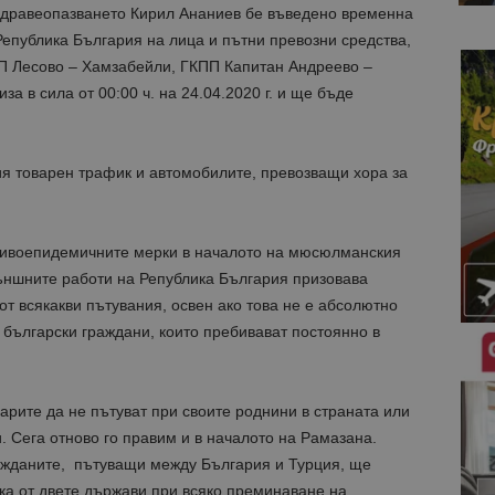
здравеопазването Кирил Ананиев бе въведено временна
Република България на лица и пътни превозни средства,
П Лесово – Хамзабейли, ГКПП Капитан Андреево –
а в сила от 00:00 ч. на 24.04.2020 г. и ще бъде
ия товарен трафик и автомобилите, превозващи хора за
отивоепидемичните мерки в началото на мюсюлманския
ъншните работи на Република България призовава
от всякакви пътувания, освен ако това не е абсолютно
 български граждани, които пребивават постоянно в
рите да не пътуват при своите роднини в страната или
 Сега отново го правим и в началото на Рамазана.
ажданите, пътуващи между България и Турция, ще
ка от двете държави при всяко преминаване на