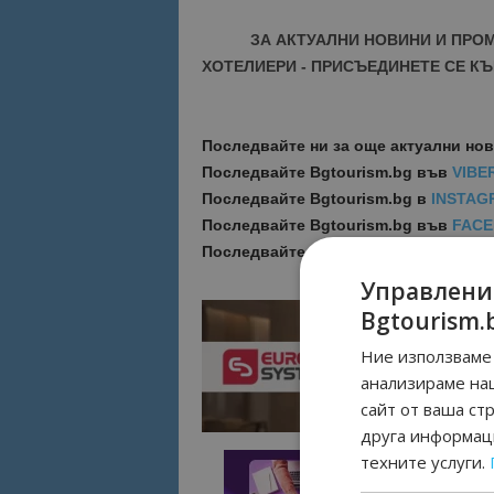
ЗА АКТУАЛНИ НОВИНИ И ПРО
ХОТЕЛИЕРИ - ПРИСЪЕДИНЕТЕ СЕ КЪ
Последвайте ни за още актуални но
Последвайте
Bgtourism.bg във
VIBE
Последвайте
Bgtourism.bg в
INSTAG
Последвайте
Bgtourism.bg във
FAC
Последвайте
Bgtourism.bg в
YOUTU
Управлени
Bgtourism.
Ние използваме 
анализираме на
сайт от ваша ст
друга информаци
техните услуги.