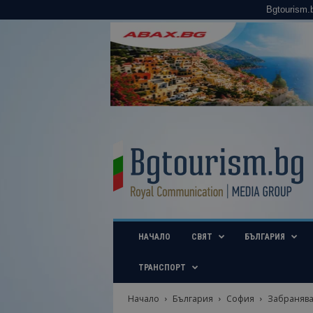
Bgtourism.
B
g
t
o
u
r
i
НАЧАЛО
СВЯТ
БЪЛГАРИЯ
s
m
.
ТРАНСПОРТ
b
g
Начало
България
София
Забраняват
–