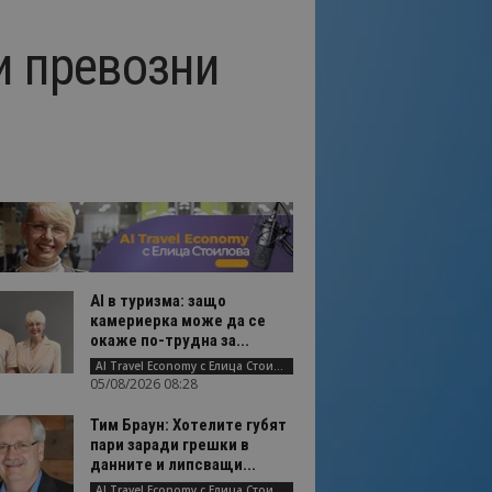
и превозни
AI в туризма: защо
камериерка може да се
окаже по-трудна за...
AI Travel Economy с Елица Стоилова
05/08/2026 08:28
Тим Браун: Хотелите губят
пари заради грешки в
данните и липсващи...
AI Travel Economy с Елица Стоилова