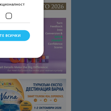
кционалност
ТЕ ВСИЧКИ
елско влизане и
тки.
омните съгласието
квитки на сайта.