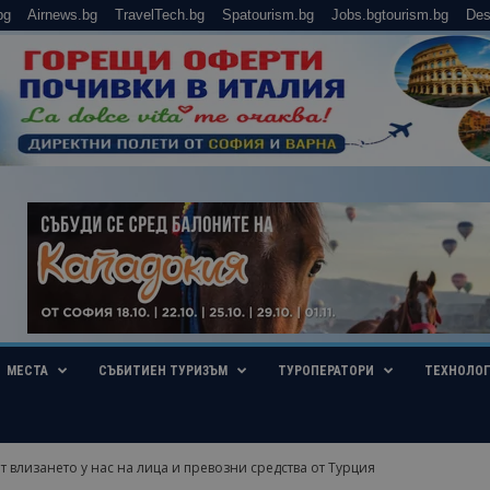
bg
Airnews.bg
TravelTech.bg
Spatourism.bg
Jobs.bgtourism.bg
Des
МЕСТА
СЪБИТИЕН ТУРИЗЪМ
ТУРОПЕРАТОРИ
ТЕХНОЛО
 влизането у нас на лица и превозни средства от Турция