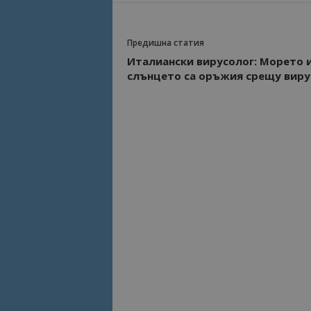
Име
Име
Предишна статия
sc_is_visitor_uniq
Италиански вирусолог: Морето 
is_visitor_unique
слънцето са оръжия срещу виру
is_unique
_ga_B09EBBY8PY
_ga_WXPDN4HSCV
_ga_FK650GXHRZ
_ga