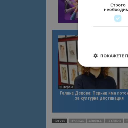
Строго
необходи
ПОКАЖЕТЕ 
Интервю
Строго необходимит
Галина Декова: Перник има поте
управление на акау
за културна дестинация
Име
cookie_notice_acc
ТАГОВЕ
ГРАНИЦА
ЗАПОВЕД
ПЪТУВАНЕ
Т