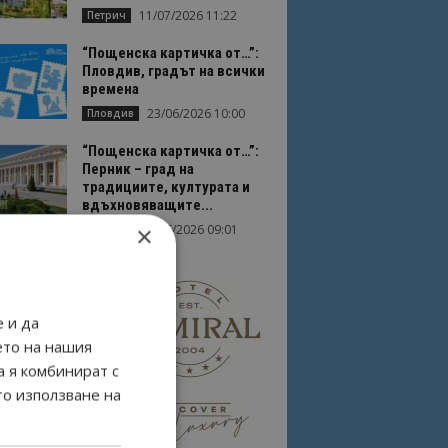
11/07/2026 11:22
Петрич
“Пощенска картичка от…”:
Пловдив, градът на всички
времена
23/06/2026 10:00
Пловдив
“Пощенска картичка от…”:
Перник – град на
традициите, културата и
вдъхновяващите...
×
17/06/2026 09:01
Перник
 и да
ето на нашия
а я комбинират с
то използване на