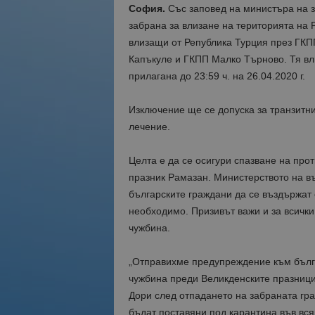
София.
Със заповед на министъра на 
забрана за влизане на територията на 
влизащи от Република Турция през ГКП
Капъкуле и ГКПП Малко Търново. Тя влиз
прилагана до 23:59 ч. на 26.04.2020 г.
Изключение ще се допуска за транзитн
лечение.
Целта е да се осигури спазване на пр
празник Рамазан. Министерството на в
българските граждани да се въздържат 
необходимо. Призивът важи и за всички
чужбина.
„Отправихме предупреждение към бълга
чужбина преди Великденските празници.
Дори след отпадането на забраната гр
бъдат поставяни под карантина във вся