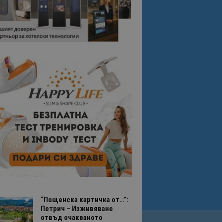
“Пощенска картичка от…”:
Петрич – Изживяване
отвъд очакваното