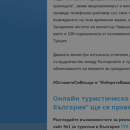
границата”, заяви вицепремиерът и ми
проведе телефонен разговор със своя т
въвеждането на тези временни мерки, к
Захариева честити на министър Чавушо
както и 100-годишнината от основаван
Турция.
Двамата министри изтъкнаха отличния 
сътрудничество между българските и ту
облекчаването на мерките за гражданит
#ОстанетеСиВкъщи и “ИзберетеВак
Онлайн туристическо
България“ ще се прове
Разгледайте възможностите за рекл
сайт №1 за туризъм в България
ТУК