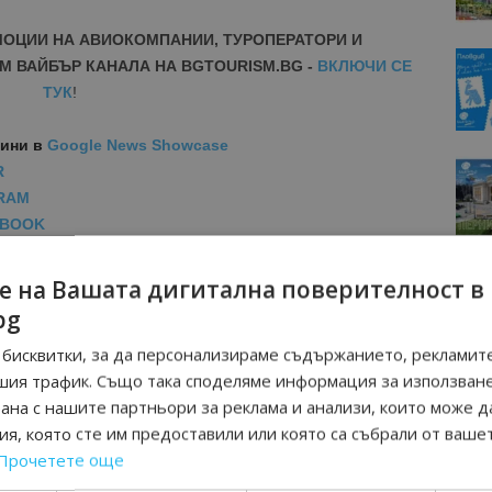
МОЦИИ НА АВИОКОМПАНИИ, ТУРОПЕРАТОРИ И
М ВАЙБЪР КАНАЛА НА BGTOURISM.BG -
ВКЛЮЧИ СЕ
ТУК
!
вини
в
Google News Showcase
R
RAM
EBOOK
BE
е на Вашата дигитална поверителност в
bg
бисквитки, за да персонализираме съдържанието, рекламите
шия трафик. Също така споделяме информация за използван
рана с нашите партньори за реклама и анализи, които може д
я, която сте им предоставили или която са събрали от ваше
Прочетете още