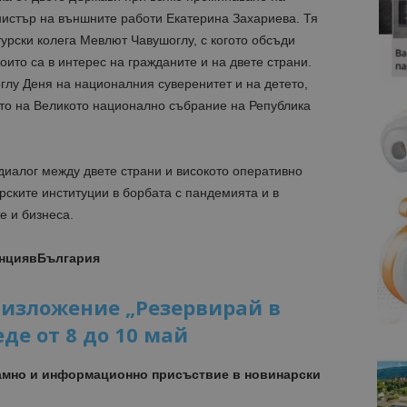
нистър на външните работи Екатерина Захариева. Тя
урски колега Мевлют Чавушоглу, с когото обсъди
оито са в интерес на гражданите и на двете страни.
глу Деня на националния суверенитет и на детето,
ето на Великото национално събрание на Република
диалог между двете страни и високото оперативно
рските институции в борбата с пандемията и в
е и бизнеса.
анциявБългария
 изложение „Резервирай в
де от 8 до 10 май
амно и информационно присъствие в новинарски