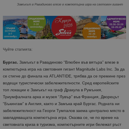
Замъкът в Равадиново влезе в компютърна игра на световен гигант
Чуйте статията:
Бургас.
Замъкът в Равадиново “Влюбен във вятъра” влезе в
компютърна игра на световния гигант Magnitude Labs Inc. За да
се стигне до финала на ATLANTIDE, трябва да се премине през
водещи туристически забележителности. Сред европейските
топ локации е Замъкът на граф Дракула в Румъния,
Триумфалната арка и музея “Лувър” във Франция, Дворецът
“Бъкингам” в Англия, както и Замъка край Бургас. Родната ни
забележителност на Георги Тумпалов заема централно място в
завладяващата компютърна игра. Оказва се, че по време на
световната криза в туризма, компютърните игри бележат ръст