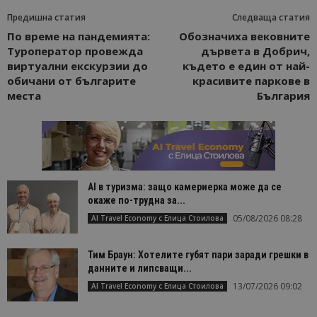
Предишна статия
Следваща статия
По време на пандемията:
Обозначиха вековните
Туроператор провежда
дървета в Добрич,
виртуални екскурзии до
където е един от най-
обичани от българите
красивите паркове в
места
България
AI в туризма: защо камериерка може да се
окаже по-трудна за...
05/08/2026 08:28
AI Travel Economy с Елица Стоилова
Тим Браун: Хотелите губят пари заради грешки в
данните и липсващи...
13/07/2026 09:02
AI Travel Economy с Елица Стоилова