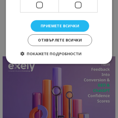
ПРИЕМЕТЕ ВСИЧКИ
ОТХВЪРЛЕТЕ ВСИЧКИ
ПОКАЖЕТЕ ПОДРОБНОСТИ
Строго необходимо
Ефективност
Таргетиране
Функционалност
Строго необходимите бисквитки позволяват
основната функционалност на уебсайта, като
потребителско влизане и управление на
акаунта. Уебсайтът не може да се използва
правилно без строго необходими бисквитки.
Доставчик
/
Валиден