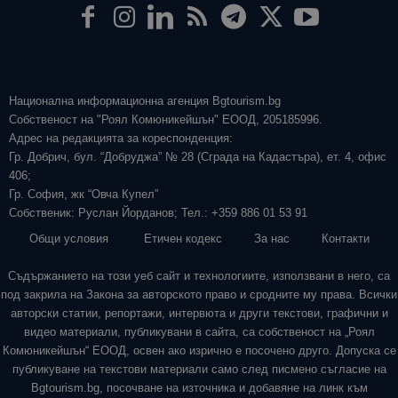
Национална информационна агенция Bgtourism.bg
Собственост на "Роял Комюникейшън" ЕООД, 205185996.
Адрес на редакцията за кореспонденция:
Гр. Добрич, бул. “Добруджа” № 28 (Сграда на Кадастъра), ет. 4, офис
406;
Гр. София, жк “Овча Купел”
Собственик: Руслан Йорданов; Тел.: +359 886 01 53 91
Общи условия
Етичен кодекс
За нас
Контакти
Съдържанието на този уеб сайт и технологиите, използвани в него, са
под закрила на Закона за авторското право и сродните му права. Всички
авторски статии, репортажи, интервюта и други текстови, графични и
видео материали, публикувани в сайта, са собственост на „Роял
Комюникейшън“ ЕООД, освен ако изрично е посочено друго. Допуска се
публикуване на текстови материали само след писмено съгласие на
Bgtourism.bg, посочване на източника и добавяне на линк към