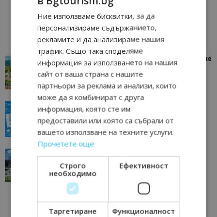
в Bgtourism.bg
Ние използваме бисквитки, за да
персонализираме съдържанието,
рекламите и да анализираме нашия
трафик. Също така споделяме
“Пощенска картичка от…”: Петрич – Изживяване
информация за използването на нашия
отвъд очакваното
сайт от ваша страна с нашите
11/07/2026 11:22
Петрич
партньори за реклама и анализи, които
може да я комбинират с друга
“Пощенска картичка от…”: Пловдив, градът на
информация, която сте им
всички времена
предоставили или която са събрали от
23/06/2026 10:00
Пловдив
вашето използване на техните услуги.
Прочетете още
“Пощенска картичка от…”: Перник – град на
традициите, културата и вдъхновяващите...
Строго
Ефективност
необходимо
17/06/2026 09:01
Перник
Таргетиране
Функционалност