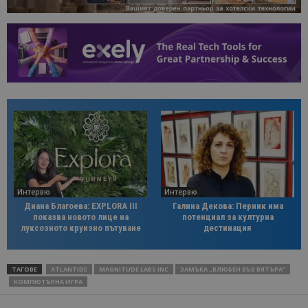
Интервю
Интервю
Диана Благоева: EXPLORA III
Галина Декова: Перник има
показва новото лице на
потенциал за културна
луксозното круизно пътуване
дестинация
ТАГОВЕ
ATLANTIDE
MAGNITUDE LABS INC
ЗАМЪКА „ВЛЮБЕН ВЪВ ВЯТЪРА“
КОМПЮТЪРНА ИГРА