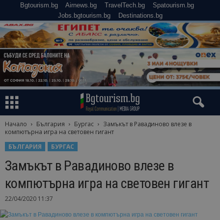
Bgtourism.bg
Airnews.bg
TravelTech.bg
Spatourism.bg
Jobs.bgtourism.bg
Destinations.bg
Начало
България
Бургас
Замъкът в Равадиново влезе в
компютърна игра на световен гигант
БЪЛГАРИЯ
БУРГАС
Замъкът в Равадиново влезе в
компютърна игра на световен гигант
22/04/2020 11:37