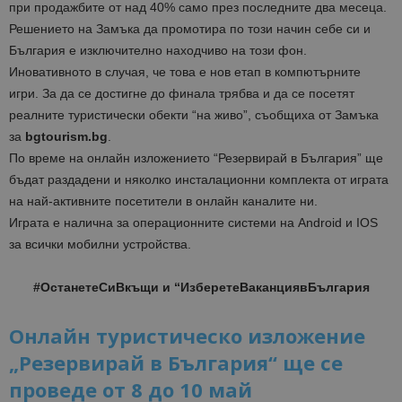
при продажбите от над 40% само през последните два месеца.
Решението на Замъка да промотира по този начин себе си и
България е изключително находчиво на този фон.
Иновативното в случая, че това е нов етап в компютърните
игри. За да се достигне до финала трябва и да се посетят
реалните туристически обекти “на живо”, съобщиха от Замъка
за
bgtourism.bg
.
По време на онлайн изложението “Резервирай в България” ще
бъдат раздадени и няколко инсталационни комплекта от играта
на най-активните посетители в онлайн каналите ни.
Играта е налична за операционните системи на Android и IOS
за всички мобилни устройства.
#ОстанетеСиВкъщи и “ИзберетеВаканциявБългария
Онлайн туристическо изложение
„Резервирай в България“ ще се
проведе от 8 до 10 май