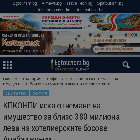
Bgtourism.bg
Airnews.bg
TravelTech.bg
Spatourism.bg
Jobs.bgtourism.bg
Destinations.bg
Начало
България
София
КПКОНПИ иска отнемане на
имущество за близо 380 милиона лева на хотелиерските...
БЪЛГАРИЯ
СОФИЯ
КПКОНПИ иска отнемане на
имущество за близо 380 милиона
лева на хотелиерските босове
Арабаджиеви