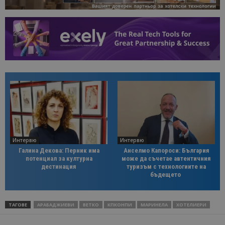
Интервю
Интервю
Галина Декова: Перник има
Анселмо Капороси: България
потенциал за културна
може да съчетае автентичния
дестинация
туризъм с технологиите на
бъдещето
ТАГОВЕ
АРАБАДЖИЕВИ
ВЕТКО
КПКОНПИ
МАРИНЕЛА
ХОТЕЛИЕРИ