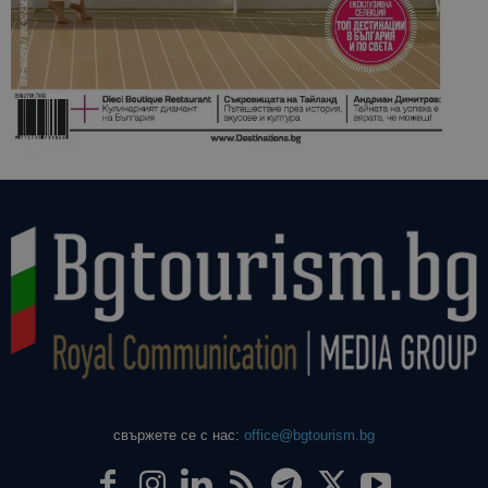
свържете се с нас:
office@bgtourism.bg