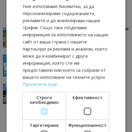
Ние използваме бисквитки, за да
персонализираме съдържанието,
рекламите и да анализираме нашия
трафик. Също така споделяме
“Пощенска картичка от…”: Петрич – Изживяване
информация за използването на нашия
отвъд очакваното
сайт от ваша страна с нашите
11/07/2026 11:22
Петрич
партньори за реклама и анализи, които
може да я комбинират с друга
“Пощенска картичка от…”: Пловдив, градът на
информация, която сте им
всички времена
предоставили или която са събрали от
23/06/2026 10:00
Пловдив
вашето използване на техните услуги.
Прочетете още
“Пощенска картичка от…”: Перник – град на
традициите, културата и вдъхновяващите...
Строго
Ефективност
17/06/2026 09:01
Перник
необходимо
Таргетиране
Функционалност