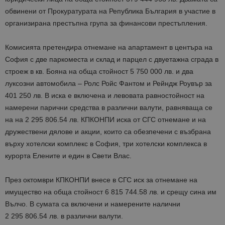
обвинени от Прокуратурата на Република България в участие в
организирана престъпна група за финансови престъпления.
Комисията претендира отнемане на апартамент в центъра на
София с две паркоместа и склад и парцел с двуетажна сграда в
строеж в кв. Бояна на обща стойност 5 750 000 лв. и два
луксозни автомобила – Ролс Ройс Фантом и Рейндж Роувър за
401 250 лв. В иска е включена и левовата равностойност на
намерени парични средства в различни валути, равняваща се
на на 2 295 806.54 лв. КПКОНПИ иска от СГС отнемане и на
дружествени дялове и акции, които са обезпечени с възбрана
върху хотелски комплекс в София, три хотелски комплекса в
курорта Елените и един в Свети Влас.
През октомври КПКОНПИ внесе в СГС иск за отнемане на
имущество на обща стойност 6 815 744.58 лв. и срещу сина им
Вълчо. В сумата са включени и намерените налични
2 295 806.54 лв. в различни валути.