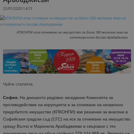
22/01/2020 14:15
КПКОНПИ иска отнемане на имущество за близо 380 милиона лева на
хотелиерските босове Арабаджиеви
Чуйте статията:
София.
На днешното редовно заседание Комисията за
противодействие на корупцията и за отнемане на незаконно
придобитото имущество (КПКОНПИ) взе решение за внасяне в
Софийския градски съд (СГС) на иск за отнемане на имущество
срещу Вълчо и Маринела Арабаджиеви и свързани с тях
юридически лица на обща стойност 379 444 968 лв. Двамата са