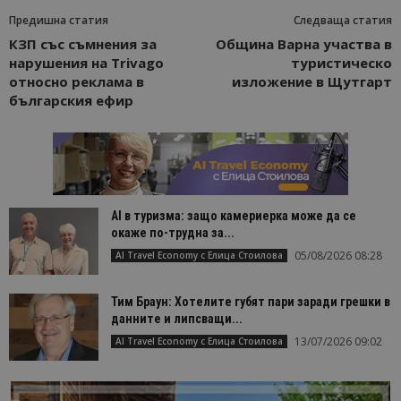
Предишна статия
Следваща статия
КЗП със съмнения за
Община Варна участва в
нарушения на Trivago
туристическо
относно реклама в
изложение в Щутгарт
българския ефир
AI в туризма: защо камериерка може да се
окаже по-трудна за...
05/08/2026 08:28
AI Travel Economy с Елица Стоилова
Тим Браун: Хотелите губят пари заради грешки в
данните и липсващи...
13/07/2026 09:02
AI Travel Economy с Елица Стоилова