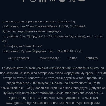
Национална информационна агенция Bgtourism.bg
Собственост на "Роял Комюникейшън" ЕООД, 205185996.
Адрес на редакцията за кореспонденция:
Гр. Добрич, бул. “Добруджа” № 28 (Сграда на Кадастъра), ет. 4, офис
406;
Гр. София, жк “Овча Купел”
Собственик: Руслан Йорданов; Тел.: +359 886 01 53 91
Общи условия
Етичен кодекс
За нас
Контакти
Съдържанието на този уеб сайт и технологиите, използвани в него, са
под закрила на Закона за авторското право и сродните му права. Всички
авторски статии, репортажи, интервюта и други текстови, графични и
видео материали, публикувани в сайта, са собственост на „Роял
Комюникейшън“ ЕООД, освен ако изрично е посочено друго. Допуска се
публикуване на текстови материали само след писмено съгласие на
Bgtourism.bg, посочване на източника и добавяне на линк към
www.bgtourism.bg. Използването на графични и видео материали,