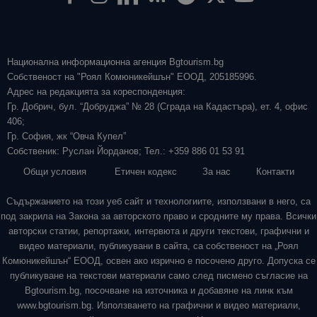
Национална информационна агенция Bgtourism.bg
Собственост на "Роял Комюникейшън" ЕООД, 205185996.
Адрес на редакцията за кореспонденция:
Гр. Добрич, бул. “Добруджа” № 28 (Сграда на Кадастъра), ет. 4, офис
406;
Гр. София, жк “Овча Купел”
Собственик: Руслан Йорданов; Тел.: +359 886 01 53 91
Общи условия
Етичен кодекс
За нас
Контакти
Съдържанието на този уеб сайт и технологиите, използвани в него, са
под закрила на Закона за авторското право и сродните му права. Всички
авторски статии, репортажи, интервюта и други текстови, графични и
видео материали, публикувани в сайта, са собственост на „Роял
Комюникейшън“ ЕООД, освен ако изрично е посочено друго. Допуска се
публикуване на текстови материали само след писмено съгласие на
Bgtourism.bg, посочване на източника и добавяне на линк към
www.bgtourism.bg. Използването на графични и видео материали,