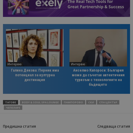
Интервю
Интервю
Галина Декова: Перник има
Анселмо Капороси: България
потенциал за културна
може да съчетае автентичния
дестинация
туризъм с технологиите на
бъдещето
ТАГОВЕ
BODY & SOUL SPA LOUNGE
ПАМПОРОВО
СКИ
СПА ЦЕНТЪР
ЧЕПЕЛАРЕ
Предишна статия
Следваща статия