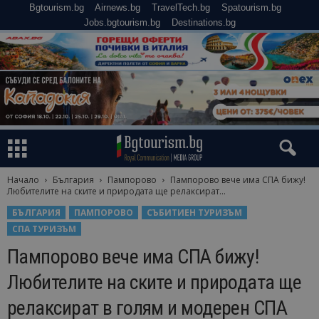
Bgtourism.bg
Airnews.bg
TravelTech.bg
Spatourism.bg
Jobs.bgtourism.bg
Destinations.bg
Начало
България
Пампорово
Пампорово вече има СПА бижу!
Любителите на ските и природата ще релаксират...
БЪЛГАРИЯ
ПАМПОРОВО
СЪБИТИЕН ТУРИЗЪМ
СПА ТУРИЗЪМ
Пампорово вече има СПА бижу!
Любителите на ските и природата ще
релаксират в голям и модерен СПА