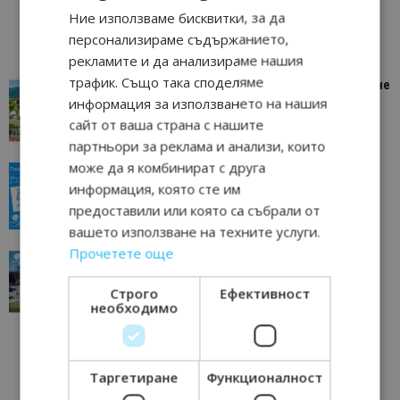
Ние използваме бисквитки, за да
персонализираме съдържанието,
рекламите и да анализираме нашия
трафик. Също така споделяме
“Пощенска картичка от…”: Петрич – Изживяване
информация за използването на нашия
отвъд очакваното
сайт от ваша страна с нашите
11/07/2026 11:22
Петрич
партньори за реклама и анализи, които
може да я комбинират с друга
“Пощенска картичка от…”: Пловдив, градът на
информация, която сте им
всички времена
предоставили или която са събрали от
23/06/2026 10:00
Пловдив
вашето използване на техните услуги.
Прочетете още
“Пощенска картичка от…”: Перник – град на
традициите, културата и вдъхновяващите...
Строго
Ефективност
17/06/2026 09:01
Перник
необходимо
Таргетиране
Функционалност