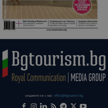
свържете се с нас:
office@bgtourism.bg