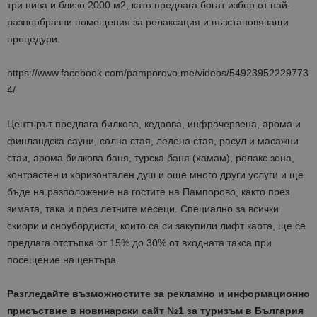
три нива и близо 2000 м2, като предлага богат избор от най-
разнообразни помещения за релаксация и възстановяващи
процедури.
https://www.facebook.com/pamporovo.me/videos/54923952229773
4/
Центърът предлага билкова, кедрова, инфрачервена, арома и
финландска сауни, солна стая, ледена стая, расул и масажни
стаи, арома билкова баня, турска баня (хамам), релакс зона,
контрастен и хоризонтален душ и още много други услуги и ще
бъде на разположение на гостите на Пампорово, както през
зимата, така и през летните месеци. Специално за всички
скиори и сноубордисти, които са си закупили лифт карта, ще се
предлага отстъпка от 15% до 30% от входната такса при
посещение на центъра.
Разгледайте възможностите за рекламно и информационно
присъствие в новинарски сайт №1 за туризъм в България