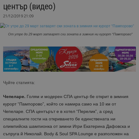
център (видео)
21/12/2019 21:09
От утре до 29 март затварят ски зоната в зимния ни курорт “Пампорово”
Чуйте статията:
Чепеларе.
Голям и модерен СПА център бе открит в зимния
курорт “Пампорово”, който се намира само на 10 км от
Чепеларе. СПА центърът e в хотел “Перелик”, а сред
специалните гости на откриването бе единствената ни
олимпийска шампионка от зимни Игри Екатерина Дафовска и
съпруга й Николай. Body & Soul SPA Lounge е разположен на