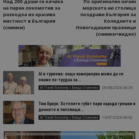
Над 200 души се качиха
По оригинален начин
на парен локомотив за
морската ни столица
разходка из красива
поздрави България за
местност в България
Коледните и
(снимки)
Новогодишни празници
(снимки+видео)
AI в туризма: защо камериерка може да се
окаже по-трудна за...
05/08/2026 08:28
AI Travel Economy с Елица Стоилова
Тим Браун: Хотелите губят пари заради грешки в
данните и липсващи...
13/07/2026 09:02
AI Travel Economy с Елица Стоилова