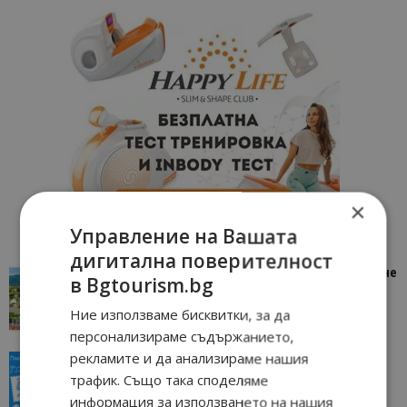
×
Управление на Вашата
дигитална поверителност
“Пощенска картичка от…”: Петрич – Изживяване
в Bgtourism.bg
отвъд очакваното
Ние използваме бисквитки, за да
11/07/2026 11:22
Петрич
персонализираме съдържанието,
рекламите и да анализираме нашия
“Пощенска картичка от…”: Пловдив, градът на
всички времена
трафик. Също така споделяме
информация за използването на нашия
23/06/2026 10:00
Пловдив