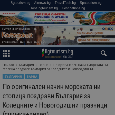
Bgtourism.bg
Airnews.bg
TravelTech.bg
Spatourism.bg
Jobs.bgtourism.bg
Destinations.bg
Начало
България
Варна
По оригинален начин морската ни
столица поздрави България за Коледните и Новогодишни...
БЪЛГАРИЯ
ВАРНА
По оригинален начин морската ни
столица поздрави България за
Коледните и Новогодишни празници
(снимки+видео)