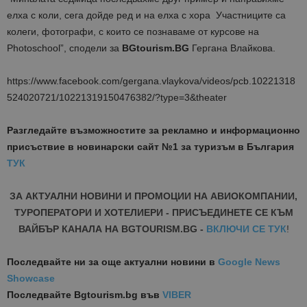
елха с коли, сега дойде ред и на елха с хора Участниците са
колеги, фотографи, с които се познаваме от курсове на
Photoschool”, сподели за
BGtourism.BG
Гергана Влайкова.
https://www.facebook.com/gergana.vlaykova/videos/pcb.10221318
524020721/10221319150476382/?type=3&theater
Разгледайте възможностите за рекламно и информационно
присъствие в новинарски сайт №1 за туризъм в България
ТУК
ЗА АКТУАЛНИ НОВИНИ И ПРОМОЦИИ НА АВИОКОМПАНИИ,
ТУРОПЕРАТОРИ И ХОТЕЛИЕРИ - ПРИСЪЕДИНЕТЕ СЕ КЪМ
ВАЙБЪР КАНАЛА НА BGTOURISM.BG -
ВКЛЮЧИ СЕ ТУК
!
Последвайте ни за още актуални новини
в
Google News
Showcase
Последвайте
Bgtourism.bg във
VIBER