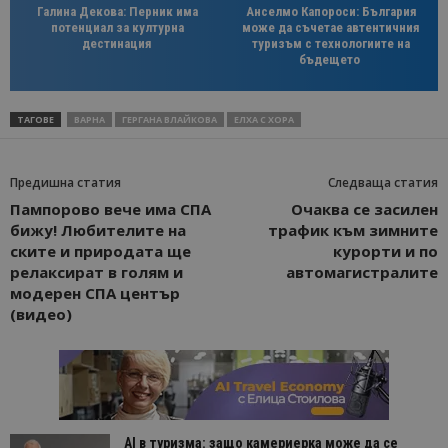
Галина Декова: Перник има
Анселмо Капороси: България
потенциал за културна
може да съчетае автентичния
дестинация
туризъм с технологиите на
бъдещето
ТАГОВЕ
ВАРНА
ГЕРГАНА ВЛАЙКОВА
ЕЛХА С ХОРА
Предишна статия
Следваща статия
Пампорово вече има СПА
Очаква се засилен
бижу! Любителите на
трафик към зимните
ските и природата ще
курорти и по
релаксират в голям и
автомагистралите
модерен СПА център
(видео)
AI в туризма: защо камериерка може да се