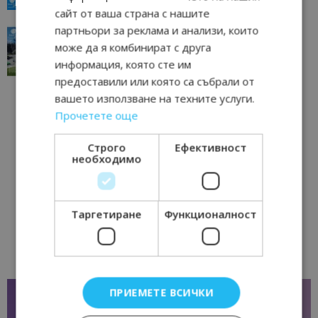
сайт от ваша страна с нашите
партньори за реклама и анализи, които
“Пощенска картичка от…”: Перник – град на
традициите, културата и вдъхновяващите...
може да я комбинират с друга
информация, която сте им
17/06/2026 09:01
Перник
предоставили или която са събрали от
вашето използване на техните услуги.
Прочетете още
Строго
Ефективност
необходимо
Таргетиране
Функционалност
ПРИЕМЕТЕ ВСИЧКИ