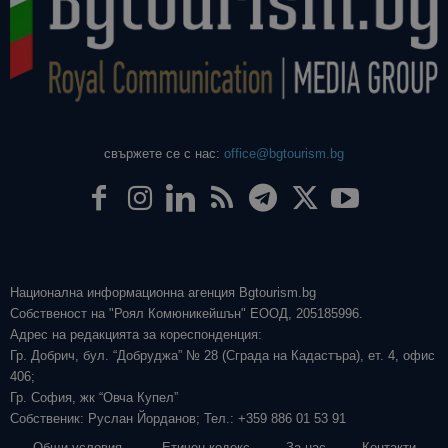
свържете се с нас:
office@bgtourism.bg
Национална информационна агенция Bgtourism.bg
Собственост на "Роял Комюникейшън" ЕООД, 205185996.
Адрес на редакцията за кореспонденция:
Гр. Добрич, бул. “Добруджа” № 28 (Сграда на Кадастъра), ет. 4, офис
406;
Гр. София, жк “Овча Купел”
Собственик: Руслан Йорданов; Тел.: +359 886 01 53 91
Общи условия
Етичен кодекс
За нас
Контакти