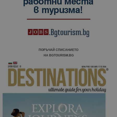
сесии и
кампании 
отчетите з
анализ на
сайтовете.
ПОРЪЧАЙ СПИСАНИЕТО
НА BGTOURISM.BG