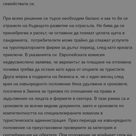
семействата си.
При всяко решение се търси необходим баланс и как то би се
отразило на бъдещото развитие на отрасъла. Не бива да се
пренебрегва и рискът, че оставени да поемат цялата щета в
пандемията, потребителите може трайно да откажат услугите
на туроператорските фирми за дълъг период, след като кризата
приключи. В указанията си Европейската комисия
недвусмислено заявява, че вариантът за плащане на отложена
почивка трябва да остане като една от опциите за туристите.
Друга мярка в подкрепа на бизнеса е, че с един месец след
края на извънредното положение бяха удължени и сроковете,
посочени в Закона за туризма по отношение на права и
задължения на лицата и фирмите в сектора. В тази рамка са и
сроковете за всички видове документи, както и сроковете по
компетентността на специализираните комисии в
туристическата администрация. През периода на извънредното
положение са преустановени проверките за категория и
сертификация на обектите. При положение че крайният срок на