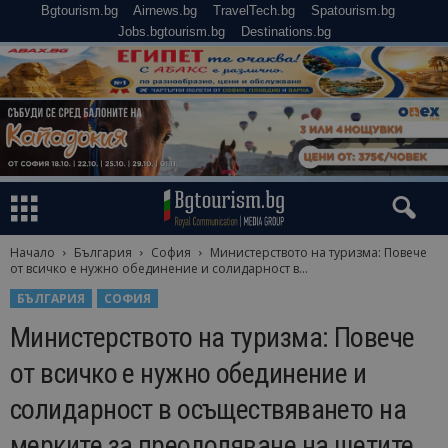
Bgtourism.bg
Airnews.bg
TravelTech.bg
Spatourism.bg
Jobs.bgtourism.bg
Destinations.bg
Начало
България
София
Министерството на туризма: Повече
от всичко е нужно обединение и солидарност в...
БЪЛГАРИЯ
СОФИЯ
Министерството на туризма: Повече
от всичко е нужно обединение и
солидарност в осъществяването на
мерките за преодоляване на щетите