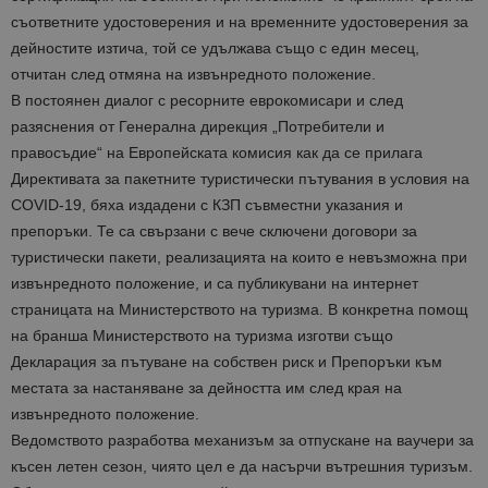
съответните удостоверения и на временните удостоверения за
дейностите изтича, той се удължава също с един месец,
отчитан след отмяна на извънредното положение.
В постоянен диалог с ресорните еврокомисари и след
разяснения от Генерална дирекция „Потребители и
правосъдие“ на Европейската комисия как да се прилага
Директивата за пакетните туристически пътувания в условия на
COVID-19, бяха издадени с КЗП съвместни указания и
препоръки. Те са свързани с вече сключени договори за
туристически пакети, реализацията на които е невъзможна при
извънредното положение, и са публикувани на интернет
страницата на Министерството на туризма. В конкретна помощ
на бранша Министерството на туризма изготви също
Декларация за пътуване на собствен риск и Препоръки към
местата за настаняване за дейността им след края на
извънредното положение.
Ведомството разработва механизъм за отпускане на ваучери за
късен летен сезон, чиято цел е да насърчи вътрешния туризъм.