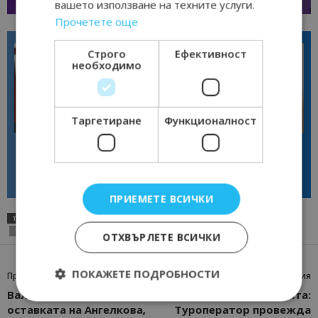
вашето използване на техните услуги.
Прочетете още
Строго
Ефективност
необходимо
Таргетиране
Функционалност
Интервю
Интервю
Галина Декова: Перник има
Анселмо Капороси: България
потенциал за културна
може да съчетае автентичния
дестинация
туризъм с технологиите на
бъдещето
ПРИЕМЕТЕ ВСИЧКИ
ТАГОВЕ
МЕРКИ
МИНИСТЕРСТВО НА ТУРИЗМА
НИКОЛИНА АНГЕЛКОВА
ТУРИЗЪМ
ОТХВЪРЛЕТЕ ВСИЧКИ
ПОКАЖЕТЕ ПОДРОБНОСТИ
Предишна статия
Следваща статия
Валят искания за
По време на пандемията:
оставката на Ангелкова,
Туроператор провежда