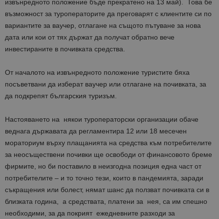
извънредното положение бъде прекратено на 13 май). Това бе
възможност за туроператорите да преговарят с клиентите си по
вариантите за ваучер, отлагане на същото пътуване за нова
дата или кои от тях държат да получат обратно вече
инвестираните в почивката средства.
От началото на извънредното положение туристите бяха
посъветвани да изберат ваучер или отлагане на почивката, за
да подкрепят българския туризъм.
Настояването на някои туроператорски организации обаче
веднага държавата да регламентира 12 или 18 месечен
мораториум върху плащанията на средства към потребителите
за неосъществени почивки ще освободи от финансовото бреме
фирмите, но би поставило в неизгодна позиция една част от
потребителите – и то точно тези, които в пандемията, заради
съкращения или болест, нямат шанс да ползват почивката си в
близката година, а средствата, платени за нея, са им спешно
необходими, за да покрият ежедневните разходи за