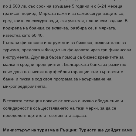
по 1 500 лв. със срок на връщане 5 години и с 6-24 месеца
гратисен период. Мярката важи и за самоосигуряващите се,
сред които са екскурзоводи, ски учители, планински водачи. В
подкрепа на бранша се включва, разбира се, и мярката,
известна като 60:40.
Гъвкави финансови инструменти за бизнеса, включително за
туризма, предлага и Фондът на фондовете чрез три финансови
инструмента. Друг вид бърза помощ са бизнес кредитите за
малки и средни предприятия. Българската банка за развитие
вече дава по-високи портфейлни гаранции към търговските
банки и пуска в ход своя програма за насърчаване на
микропредприятията.
В тежката ситуация повече от всичко е нужно обединение и
солидарност в осъществяването на тези мерки, за да се
преодолеят щетите от световната зараза.
Министърът на туризма в Гърция: Туристи ще дойдат само