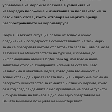
управление на морските плажове в условията на
извънредно положение и изисквания за ползването им за
сезон лято 2020 г., което отговаря на мерките срещу
разпространението на коронавируса.
София.
В тежката ситуация повече от всичко е нужно
обединение и солидарност в осъществяването на тези мерки,
за да се преодолеят щетите от световната зараза. Това се казва
в Позиция на Министерството на туризма, изпратена до
информационна агенция
bgtourism.bg
, във връзка наше
запитване относно входираните искания за оставка. Като
независима и обективна медия, която дава възможност на
всички страни да изразят своята позиция, изпратихме писмо до
ресорното министерство за коментар и относно мерките, които
са в ход след пандемията с цел привличане на повече туристи
и съхраняване на бизнеса. Едно към едно представяме на
Вашето внимание позицията на министерството.