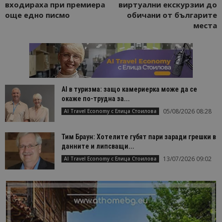
входираха при премиера
виртуални екскурзии до
Строго необходимо
Ефективност
още едно писмо
обичани от българите
Таргетиране
Функционалност
места
Строго необходимите бисквитки позволяват
основната функционалност на уебсайта, като
потребителско влизане и управление на
акаунта. Уебсайтът не може да се използва
правилно без строго необходими бисквитки.
Доставчик
/
Валиден
AI в туризма: защо камериерка може да се
Име
Оп
Домейн
до
окаже по-трудна за...
cookie_notice_accepted
lisandraramos.com
7 дни
Таз
05/08/2026 08:28
AI Travel Economy с Елица Стоилова
bgtourism.bg
бис
изп
да 
Тим Браун: Хотелите губят пари заради грешки в
съг
на
данните и липсващи...
пот
за
13/07/2026 09:02
AI Travel Economy с Елица Стоилова
изп
на 
на 