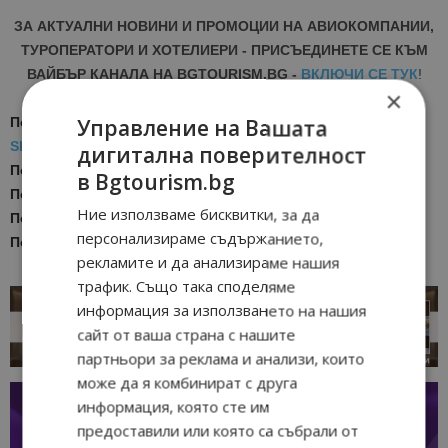
ЗА АКТУАЛНИ НОВИНИ И ПРОМОЦИИ НА АВИОКОМПАНИИ,
ТУРОПЕРАТОРИ И ХОТЕЛИЕРИ - ПРИСЪЕДИНЕТЕ СЕ КЪМ
ВАЙБЪР КАНАЛА НА BGTOURISM.BG -
ВКЛЮЧИ СЕ ТУК
!
×
Последвайте ни за още актуални новини
в
Google News
Управление на Вашата
Showcase
дигитална поверителност
Последвайте
Bgtourism.bg във
VIBER
в Bgtourism.bg
Последвайте
Bgtourism.bg в
INSTAGRAM
Ние използваме бисквитки, за да
Последвайте
Bgtourism.bg във
FACEBOOK
персонализираме съдържанието,
Последвайте
Bgtourism.bg в
YOUTUBE
рекламите и да анализираме нашия
трафик. Също така споделяме
информация за използването на нашия
сайт от ваша страна с нашите
партньори за реклама и анализи, които
може да я комбинират с друга
информация, която сте им
предоставили или която са събрали от