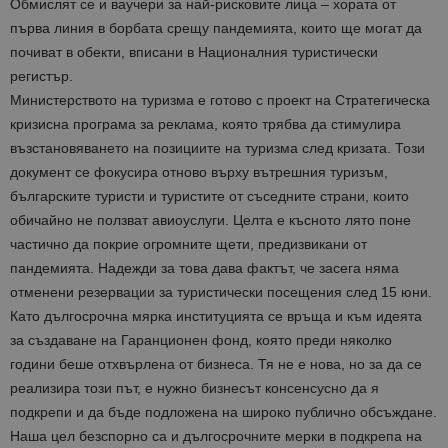
Обмислят се и ваучери за най-рисковите лица – хората от
първа линия в борбата срещу пандемията, които ще могат да
почиват в обекти, вписани в Националния туристически
регистър.
Министерството на туризма е готово с проект на Стратегическа
кризисна програма за реклама, която трябва да стимулира
възстановяването на позициите на туризма след кризата. Този
документ се фокусира отново върху вътрешния туризъм,
българските туристи и туристите от съседните страни, които
обичайно не ползват авиоуслуги. Целта е късното лято поне
частично да покрие огромните щети, предизвикани от
пандемията. Надежди за това дава фактът, че засега няма
отменени резервации за туристически посещения след 15 юни.
Като дългосрочна мярка институцията се връща и към идеята
за създаване на Гаранционен фонд, която преди няколко
години беше отхвърлена от бизнеса. Тя не е нова, но за да се
реализира този път, е нужно бизнесът консенсусно да я
подкрепи и да бъде подложена на широко публично обсъждане.
Наша цел безспорно са и дългосрочните мерки в подкрепа на