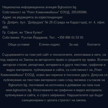
Национална информационна агенция Bgtourism.bg
Собственост на "Роял Комюникейшън" ЕООД, 205185996.
Адрес на редакцията за кореспонденция:
Гр. Добрич, бул. “Добруджа” № 28 (Сграда на Кадастъра), ет. 4, офис
406;
Гр. София, жк “Овча Купел”
Собственик: Руслан Йорданов; Тел.: +359 886 01 53 91
Общи условия
Етичен кодекс
За нас
Контакти
Съдържанието на този уеб сайт и технологиите, използвани в него, са
под закрила на Закона за авторското право и сродните му права. Всички
авторски статии, репортажи, интервюта и други текстови, графични и
видео материали, публикувани в сайта, са собственост на „Роял
Комюникейшън“ ЕООД, освен ако изрично е посочено друго. Допуска се
публикуване на текстови материали само след писмено съгласие на
Bgtourism.bg, посочване на източника и добавяне на линк към
www.bgtourism.bg. Използването на графични и видео материали,
публикувани в сайта, е строго забранено. Нарушителите ще бъдат
санкционирани с цялата строгост на закона.