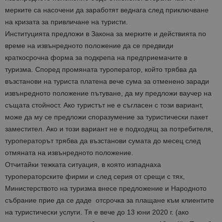
мерките са насочени да заработят веднага след приключване
на кризата за привличане на туристи.
Институцията предложи в Закона за мерките и действията по
време на извънредното положение да се предвиди
краткосрочна форма за подкрепа на предприемачите в
туризма. Според промяната туроператор, който трябва да
възстанови на туриста платена вече сума за отменено заради
извънредното положение пътуване, да му предложи ваучер на
същата стойност. Ако туристът не е съгласен с този вариант,
може да му се предложи споразумение за туристически пакет
заместител. Ако и този вариант не е подходящ за потребителя,
туроператорът трябва да възстанови сумата до месец след
отмяната на извънредното положение.
Отчитайки тежката ситуация, в която изпаднаха
туроператорските фирми и след серия от срещи с тях,
Министерството на туризма внесе предложение и Народното
събрание прие да се даде отсрочка за плащане към клиентите
на туристически услуги. Тя е вече до 13 юни 2020 г. (ако