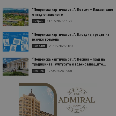
използвана
услуга за а
на Google.
“Пощенска картичка от…”: Петрич – Изживяване
бисквитка 
отвъд очакваното
използва з
разгранич
11/07/2026 11:22
Петрич
на уникал
потребите
чрез
присвоява
“Пощенска картичка от…”: Пловдив, градът на
произволн
всички времена
генериран
номер кат
23/06/2026 10:00
Пловдив
идентифик
на клиента
се включва
всяка заявк
“Пощенска картичка от…”: Перник – град на
страница в
традициите, културата и вдъхновяващите...
даден сайт
използва з
17/06/2026 09:01
Перник
изчисляван
данни за
посетители
сесии и
кампании 
отчетите з
анализ на
сайтовете.