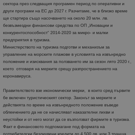
сектора през следващия програмен период по оперативни и
други програми на ЕС до 2027 г. Разчитаме, че в близко време
ще стартира също насочването на около 20 млн. лв.
безвъзмездни финансови средства по ОП „Иновации и
конкурентоспособност“ 2014-2020 за микро- и малки
предприятия в туризма.
Министерството на туризма подготви и механизъм за
управление на морските плажове в условията на извънредно
положение и изисквания за ползването им за сезон лято 2020 г.,
което отговаря на мерките срещу разпространението на
коронавируса.
Правителството взе икономически мерки, в които сред първите
бе включен туристическият сектор. Законът за мерките и
действията по време на извънредното положение въведе
облекчението да не се начисляват наказателни лихви и
неустойки и от него могат да се възползват фирмите в туризма.
Факт е финансовото подпомагане под формата на
потребителски безлихвени кредити до 4 500 лв. или 3 транша