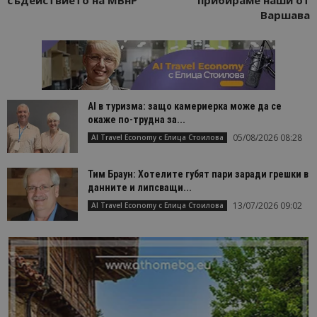
Варшава
AI в туризма: защо камериерка може да се
окаже по-трудна за...
05/08/2026 08:28
AI Travel Economy с Елица Стоилова
Тим Браун: Хотелите губят пари заради грешки в
данните и липсващи...
13/07/2026 09:02
AI Travel Economy с Елица Стоилова