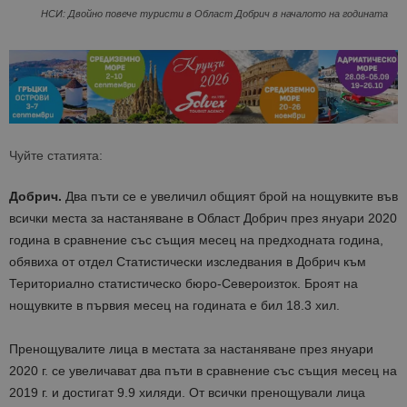
НСИ: Двойно повече туристи в Област Добрич в началото на годината
Чуйте статията:
Добрич.
Два пъти се е увеличил общият брой на нощувките във
всички места за настаняване в Област Добрич през януари 2020
година в сравнение със същия месец на предходната година,
обявиха от отдел Статистически изследвания в Добрич към
Териториално статистическо бюро-Североизток. Броят на
нощувките в първия месец на годината е бил 18.3 хил.
Пренощувалите лица в местата за настаняване през януари
2020 г. се увеличават два пъти в сравнение със същия месец на
2019 г. и достигат 9.9 хиляди. От всички пренощували лица