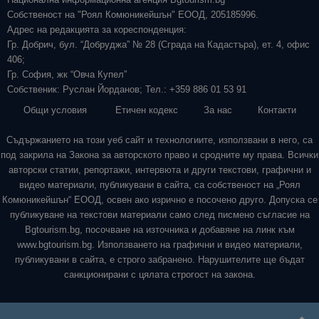
Собственост на "Роял Комюникейшън" ЕООД, 205185996.
Адрес на редакцията за кореспонденция:
Гр. Добрич, бул. “Добруджа” № 28 (Сграда на Кадастъра), ет. 4, офис
406;
Гр. София, жк “Овча Купел”
Собственик: Руслан Йорданов; Тел.: +359 886 01 53 91
Общи условия
Етичен кодекс
За нас
Контакти
Съдържанието на този уеб сайт и технологиите, използвани в него, са
под закрила на Закона за авторското право и сродните му права. Всички
авторски статии, репортажи, интервюта и други текстови, графични и
видео материали, публикувани в сайта, са собственост на „Роял
Комюникейшън“ ЕООД, освен ако изрично е посочено друго. Допуска се
публикуване на текстови материали само след писмено съгласие на
Bgtourism.bg, посочване на източника и добавяне на линк към
www.bgtourism.bg. Използването на графични и видео материали,
публикувани в сайта, е строго забранено. Нарушителите ще бъдат
санкционирани с цялата строгост на закона.