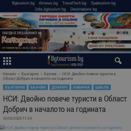
Bgtourism.bg
Airnews.bg
TravelTech.bg
Spatourism.bg
Jobs.bgtourism.bg
Destinations.bg
Начало
България
Балчик
НСИ: Двойно повече туристи в
Област Добрич в началото на годината
БЪЛГАРИЯ
БАЛЧИК
ДОБРИЧ
КАВАРНА
ШАБЛА
НСИ: Двойно повече туристи в Област
Добрич в началото на годината
20/03/2020 11:34