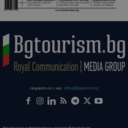
свържете се с нас:
office@bgtourism.bg
Национална информационна агенция Bgtourism.bg