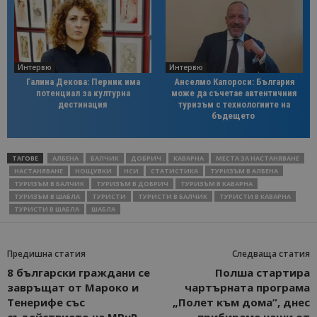
Интервю
Интервю
Галина Декова: Перник има
Анселмо Капороси: България
потенциал за културна
може да съчетае автентичния
дестинация
туризъм с технологиите на
бъдещето
ТАГОВЕ
АЛБЕНА
БАЛЧИК
ДОБРИЧ
КАВАРНА
МЕСТА ЗА НАСТАНЯВАНЕ
НАСТАНЯВАНЕ
НОЩУВКИ
НСИ
СТАТИСТИКА
ТУРИЗЪМ В АЛБЕНА
ТУРИЗЪМ В БАЛЧИК
ТУРИЗЪМ В ДОБРИЧ
ТУРИЗЪМ В КАВАРНА
ТУРИЗЪМ В ШАБЛА
ТУРИСТИ
ТУРИСТИ В БАЛЧИК
ТУРИСТИ В КАВАРНА
ТУРИСТИ В ШАБЛА
ШАБЛА
Предишна статия
Следваща статия
8 български граждани се
Полша стартира
завръщат от Мароко и
чартърната програма
Тенерифе със
„Полет към дома”, днес
съдействието на МВнР
прибираме наши от