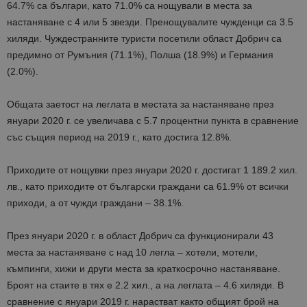
64.7% са българи, като 71.0% са нощували в места за
настаняване с 4 или 5 звезди. Пренощувалите чужденци са 3.5
хиляди. Чуждестранните туристи посетили област Добрич са
предимно от Румъния (71.1%), Полша (18.9%) и Германия
(2.0%).
Общата заетост на леглата в местата за настаняване през
януари 2020 г. се увеличава с 5.7 процентни пункта в сравнение
със същия период на 2019 г., като достига 12.8%.
Приходите от нощувки през януари 2020 г. достигат 1 189.2 хил.
лв., като приходите от български граждани са 61.9% от всички
приходи, а от чужди граждани – 38.1%.
През януари 2020 г. в област Добрич са функционирали 43
места за настаняване с над 10 легла – хотели, мотели,
къмпинги, хижи и други места за краткосрочно настаняване.
Броят на стаите в тях е 2.2 хил., а на леглата – 4.6 хиляди. В
сравнение с януари 2019 г. нарастват както общият брой на