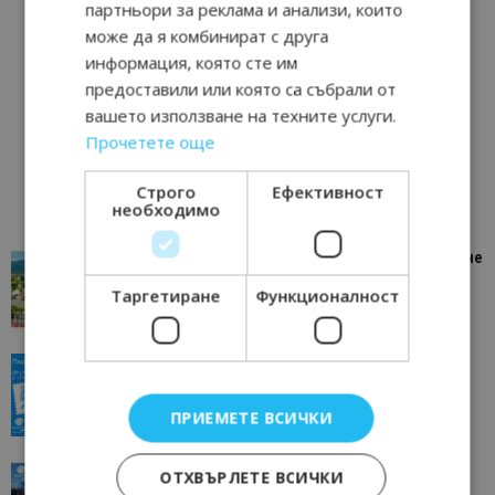
партньори за реклама и анализи, които
може да я комбинират с друга
информация, която сте им
предоставили или която са събрали от
вашето използване на техните услуги.
Прочетете още
Строго
Ефективност
необходимо
“Пощенска картичка от…”: Петрич – Изживяване
отвъд очакваното
Таргетиране
Функционалност
11/07/2026 11:22
Петрич
“Пощенска картичка от…”: Пловдив, градът на
всички времена
23/06/2026 10:00
Пловдив
ПРИЕМЕТЕ ВСИЧКИ
“Пощенска картичка от…”: Перник – град на
ОТХВЪРЛЕТЕ ВСИЧКИ
традициите, културата и вдъхновяващите...