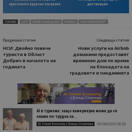
луксозното круизно пътуване
дестинация
ТАГОВЕ
LOT
ПОЛЕТ КЪМ ДОМА
ПОЛША
ЧАРТЪРЕН ПОЛЕТ
Предишна статия
Следваща статия
НСИ: Двойно повече
Нови услуги на Airbnb
туристи в Област
домакини предоставят
Добрич в началото на
временен дом по време
годината
на блокадата на
градовете и пандемията
AI в туризма: защо камериерка може да се
окаже по-трудна за...
05/08/2026 08:28
AI Travel Economy с Елица Стоилова