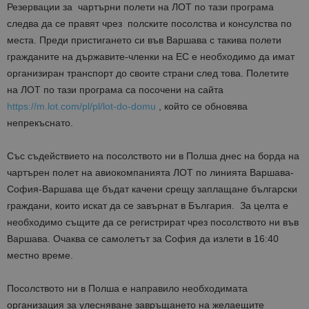
Резервации за чартърни полети на ЛОТ по тази програма
следва да се правят чрез полските посолства и консулства по
места. Преди пристигането си във Варшава с такива полети
гражданите на държавите-членки на ЕС е необходимо да имат
организиран транспорт до своите страни след това. Полетите
на ЛОТ по тази програма са посочени на сайта
https://m.lot.com/pl/pl/lot-do-domu
, който се обновява
непрекъснато.
Със съдействието на посолството ни в Полша днес на борда на
чартърен полет на авиокомпанията ЛОТ по линията Варшава-
София-Варшава ще бъдат качени срещу заплащане български
граждани, които искат да се завърнат в България. За целта е
необходимо същите да се регистрират чрез посолството ни във
Варшава. Очаква се самолетът за София да излети в 16:40
местно време.
Посолството ни в Полша е направило необходимата
организация за улесняване завръщането на желаещите