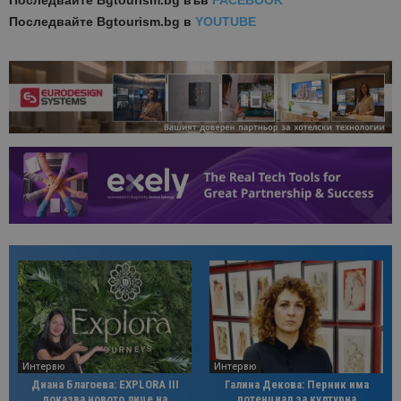
Последвайте
Bgtourism.bg във
FACEBOOK
Последвайте
Bgtourism.bg в
YOUTUBE
Интервю
Интервю
Диана Благоева: EXPLORA III
Галина Декова: Перник има
показва новото лице на
потенциал за културна