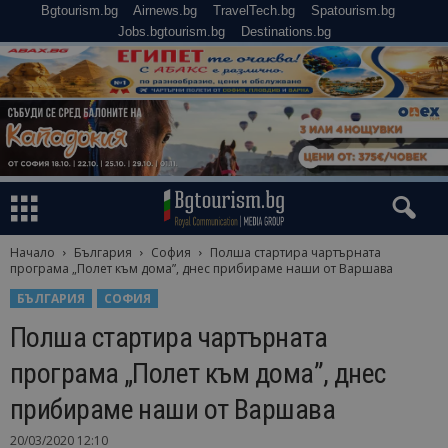
Bgtourism.bg
Airnews.bg
TravelTech.bg
Spatourism.bg
Jobs.bgtourism.bg
Destinations.bg
Начало
България
София
Полша стартира чартърната
програма „Полет към дома”, днес прибираме наши от Варшава
БЪЛГАРИЯ
СОФИЯ
Полша стартира чартърната
програма „Полет към дома”, днес
прибираме наши от Варшава
20/03/2020 12:10