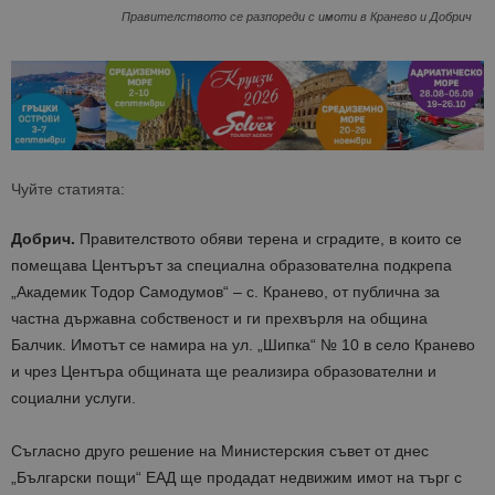
Правителството се разпореди с имоти в Кранево и Добрич
Чуйте статията:
Добрич.
Правителството обяви терена и сградите, в които се
помещава Центърът за специална образователна подкрепа
„Академик Тодор Самодумов“ – с. Кранево, от публична за
частна държавна собственост и ги прехвърля на община
Балчик. Имотът се намира на ул. „Шипка“ № 10 в село Кранево
и чрез Центъра общината ще реализира образователни и
социални услуги.
Съгласно друго решение на Министерския съвет от днес
„Български пощи“ ЕАД ще продадат недвижим имот на търг с