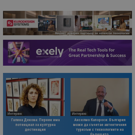
Интервю
Интервю
Галина Декова: Перник има
Анселмо Капороси: България
потенциал за културна
може да съчетае автентичния
дестинация
туризъм с технологиите на
бъдещето