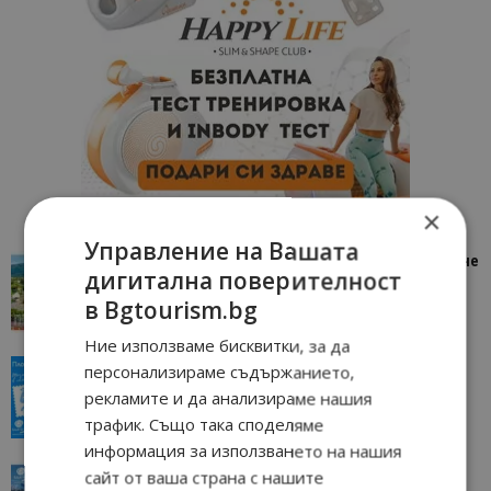
×
Управление на Вашата
“Пощенска картичка от…”: Петрич – Изживяване
дигитална поверителност
отвъд очакваното
в Bgtourism.bg
11/07/2026 11:22
Петрич
Ние използваме бисквитки, за да
“Пощенска картичка от…”: Пловдив, градът на
персонализираме съдържанието,
всички времена
рекламите и да анализираме нашия
23/06/2026 10:00
Пловдив
трафик. Също така споделяме
информация за използването на нашия
“Пощенска картичка от…”: Перник – град на
сайт от ваша страна с нашите