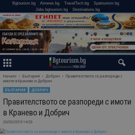
Bgtourism.bg
Airnews.bg
TravelTech.bg
Spatourism.bg
Jobs.bgtourism.bg
Destinations.bg
Начало
България
Добрич
Правителството се разпореди с
имоти в Кранево и Добрич
БЪЛГАРИЯ
ДОБРИЧ
Правителството се разпореди с имоти
в Кранево и Добрич
20/03/2019 14:03