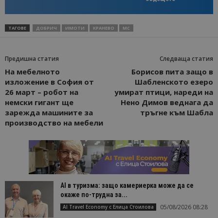
ТАГОВЕ
ДОБРИЧ
ИМОТИ
КРАНЕВО
МС
Предишна статия
Следваща статия
На мебелното
Борисов пита защо в
изложение в София от
Шабленското езеро
26 март – робот на
умират птици, нареди на
немски гигант ще
Нено Димов веднага да
зарежда машините за
тръгне към Шабла
производство на мебели
AI в туризма: защо камериерка може да се
окаже по-трудна за...
05/08/2026 08:28
AI Travel Economy с Елица Стоилова