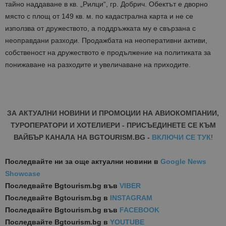
тайно наддаване в кв. „Рилци“, гр. Добрич. Обектът е дворно
място с площ от 149 кв. м. по кадастрална карта и не се
използва от дружеството, а поддръжката му е свързана с
неоправдани разходи. Продажбата на неоперативни активи,
собственост на дружеството е продължение на политиката за
понижаване на разходите и увеличаване на приходите.
ЗА АКТУАЛНИ НОВИНИ И ПРОМОЦИИ НА АВИОКОМПАНИИ,
ТУРОПЕРАТОРИ И ХОТЕЛИЕРИ - ПРИСЪЕДИНЕТЕ СЕ КЪМ
ВАЙБЪР КАНАЛА НА BGTOURISM.BG -
ВКЛЮЧИ СЕ ТУК
!
Последвайте ни за още актуални новини
в
Google News
Showcase
Последвайте
Bgtourism.bg във
VIBER
Последвайте
Bgtourism.bg в
INSTAGRAM
Последвайте
Bgtourism.bg във
FACEBOOK
Последвайте
Bgtourism.bg в
YOUTUBE