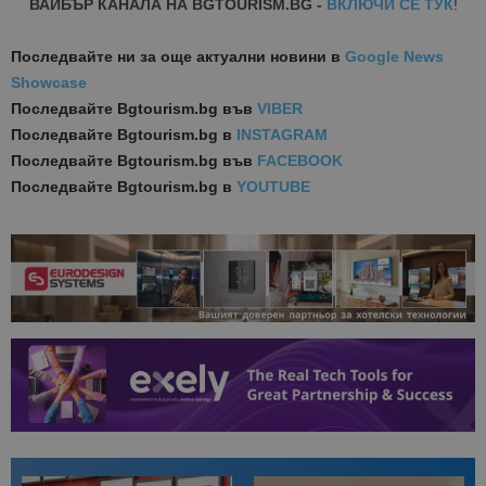
ВАЙБЪР КАНАЛА НА BGTOURISM.BG -
ВКЛЮЧИ СЕ ТУК
!
Последвайте ни за още актуални новини
в
Google News
Showcase
Последвайте
Bgtourism.bg във
VIBER
Последвайте
Bgtourism.bg в
INSTAGRAM
Последвайте
Bgtourism.bg във
FACEBOOK
Последвайте
Bgtourism.bg в
YOUTUBE