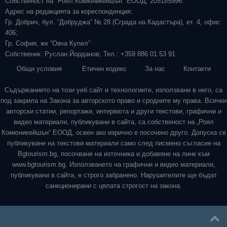
Собственост на "Роял Комюникейшън" ЕООД, 205185996.
Адрес на редакцията за кореспонденция:
Гр. Добрич, бул. “Добруджа” № 28 (Сграда на Кадастъра), ет. 4, офис
406;
Гр. София, жк “Овча Купел”
Собственик: Руслан Йорданов; Тел.: +359 886 01 53 91
Общи условия
Етичен кодекс
За нас
Контакти
Съдържанието на този уеб сайт и технологиите, използвани в него, са
под закрила на Закона за авторското право и сродните му права. Всички
авторски статии, репортажи, интервюта и други текстови, графични и
видео материали, публикувани в сайта, са собственост на „Роял
Комюникейшън“ ЕООД, освен ако изрично е посочено друго. Допуска се
публикуване на текстови материали само след писмено съгласие на
Bgtourism.bg, посочване на източника и добавяне на линк към
www.bgtourism.bg. Използването на графични и видео материали,
публикувани в сайта, е строго забранено. Нарушителите ще бъдат
санкционирани с цялата строгост на закона.