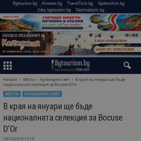
Bgtourism.bg
Airnews.bg
TravelTech.bg
Spatourism.bg
Jobs.bgtourism.bg
Destinations.bg
Начало
Места
Кулинарен свят
В края на януари ще бъде
националната селекция за Bocuse D’Or
МЕСТА
КУЛИНАРЕН СВЯТ
В края на януари ще бъде
националната селекция за Bocuse
D’Or
19/12/2019 13:10