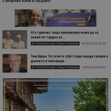
Сапарева баня и Ардино
AI в туризма: защо камериерка може да се
окаже по-трудна за...
05/08/2026 08:28
AI Travel Economy с Елица Стоилова
Тим Браун: Хотелите губят пари заради грешки в
данните и липсващи...
13/07/2026 09:02
AI Travel Economy с Елица Стоилова