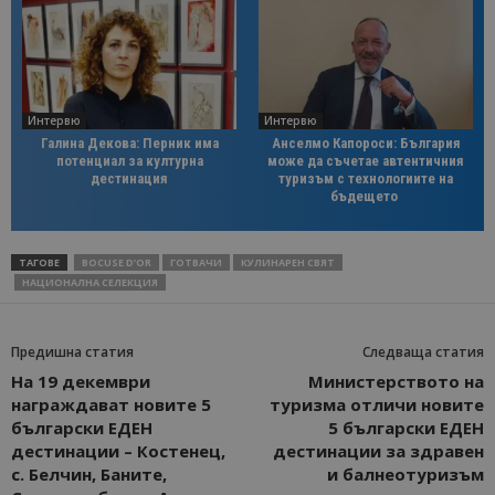
Интервю
Интервю
Галина Декова: Перник има
Анселмо Капороси: България
потенциал за културна
може да съчетае автентичния
дестинация
туризъм с технологиите на
бъдещето
ТАГОВЕ
BOCUSE D’OR
ГОТВАЧИ
КУЛИНАРЕН СВЯТ
НАЦИОНАЛНА СЕЛЕКЦИЯ
Предишна статия
Следваща статия
На 19 декември
Министерството на
награждават новите 5
туризма отличи новите
български ЕДЕН
5 български ЕДЕН
дестинации – Костенец,
дестинации за здравен
с. Белчин, Баните,
и балнеотуризъм