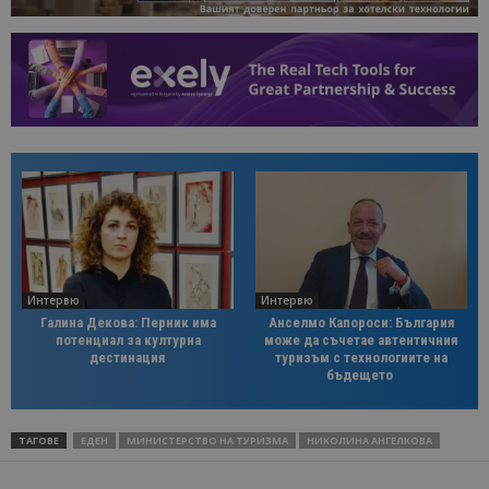
Интервю
Интервю
Галина Декова: Перник има
Анселмо Капороси: България
потенциал за културна
може да съчетае автентичния
дестинация
туризъм с технологиите на
бъдещето
ТАГОВЕ
ЕДЕН
МИНИСТЕРСТВО НА ТУРИЗМА
НИКОЛИНА АНГЕЛКОВА