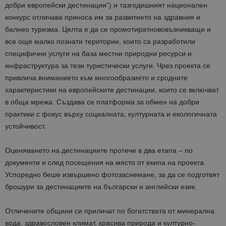
добри европейски дестинации“) и тазгодишният национален
конкурс отличава приноса им за развитието на здравния и
балнео
туризма. Целта е да се
промотират
нововъзникващи и
все още малко познати територии, които са разработили
специфични услуги на база местни природни ресурси и
инфраструктура за тези туристически услуги. Чрез проекта се
привлича вниманието към многообразието и сродните
характеристики на европейските дестинации, които се включват
в обща мрежа. Създава се платформа за обмен на добри
практики с фокус върху социалната, културната и екологичната
устойчивост.
Оценяването на дестинациите протече в два етапа – по
документи и след посещения на място от екипа на проекта.
Успоредно беше извършено
фотозаснемане
, за да се подготвят
брошури за дестинациите на български и английски език.
Отличените общини си приличат по богатствата от минерална
вода, здравословен климат, красива природа и културно-