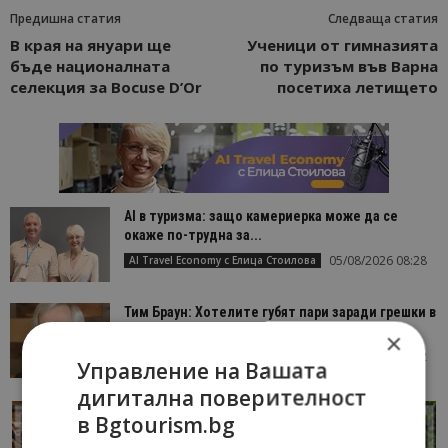
Предишна статия
Следваща статия
В края на януари ще
Ученици от гимназията
бъде националната
по туризъм във Варна
селекция за Bocuse D’Or
посетиха летището
AI в туризма: защо камериерка може да се
окаже по-трудна за...
05/08/2026 08:28
AI Travel Economy с Елица Стоилова
Тим Браун: Хотелите губят пари заради грешки в
данните и липсващи...
×
13/07/2026 09:02
AI Travel Economy с Елица Стоилова
Управление на Вашата
дигитална поверителност
в Bgtourism.bg