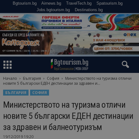
Bgtourism.bg
Airnews.bg
TravelTech.bg
Spatourism.bg
Jobs.bgtourism.bg
Destinations.bg
Начало
България
София
Министерството на туризма отличи
новите 5 български ЕДЕН дестинации за здравен и...
БЪЛГАРИЯ
СОФИЯ
Министерството на туризма отличи
новите 5 български ЕДЕН дестинации
за здравен и балнеотуризъм
19/12/2019 19:20