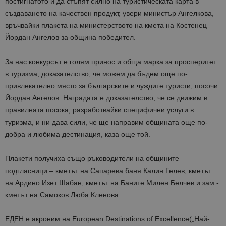
постигнатото и да стъпят силно на туристическата карта в
създаването на качествен продукт, увери министър Ангелкова,
връчвайки
плакета
на министерството на кмета на Костенец
Йордан Ангелов за община победител.
За нас конкурсът е голям принос и обща марка за просперитет
в туризма, доказателство, че можем да бъдем още по-
привлекателно място за българските и чуждите туристи, посочи
Йордан Ангелов. Наградата е доказателство, че се движим в
правилната посока, разработвайки специфични услуги в
туризма, и ни дава сили, че ще направим общината още по-
добра и любима дестинация, каза още той.
Плакети
получиха също ръководители на общините
подгласници – кметът на Сапарева баня Калин Гелев, кметът
на Ардино Изет Шабан, кметът на Баните Милен Белчев и зам.-
кметът на Самоков Люба Кленова
ЕДЕН е
акроним
на
European
Destinations
of
Excellence
(„Най-