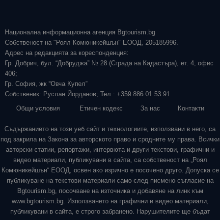
Национална информационна агенция Bgtourism.bg
Собственост на "Роял Комюникейшън" ЕООД, 205185996.
Адрес на редакцията за кореспонденция:
Гр. Добрич, бул. “Добруджа” № 28 (Сграда на Кадастъра), ет. 4, офис
406;
Гр. София, жк “Овча Купел”
Собственик: Руслан Йорданов; Тел.: +359 886 01 53 91
Общи условия
Етичен кодекс
За нас
Контакти
Съдържанието на този уеб сайт и технологиите, използвани в него, са
под закрила на Закона за авторското право и сродните му права. Всички
авторски статии, репортажи, интервюта и други текстови, графични и
видео материали, публикувани в сайта, са собственост на „Роял
Комюникейшън“ ЕООД, освен ако изрично е посочено друго. Допуска се
публикуване на текстови материали само след писмено съгласие на
Bgtourism.bg, посочване на източника и добавяне на линк към
www.bgtourism.bg. Използването на графични и видео материали,
публикувани в сайта, е строго забранено. Нарушителите ще бъдат