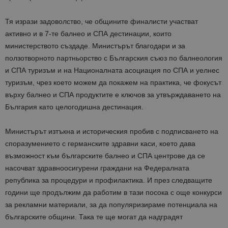
Тя изрази задоволство, че общините финалисти участват
активно и в 7-те
балнео
и СПА дестинации, които
министерството създаде. Министърът благодари и за
ползотворното партньорство с Българския съюз по балнеология
и СПА туризъм и на Националната асоциация по СПА и
уелнес
туризъм
, чрез което можем да покажем на практика, че фокусът
върху
балнео
и СПА продуктите е ключов за утвърждаването на
България като целогодишна дестинация.
Министърът изтъкна и историческия пробив с подписването на
споразумението с германските здравни каси, което дава
възможност към българските
балнео
и СПА центрове да се
насочват здравноосигурени граждани на Федералната
република за процедури и профилактика. И през следващите
години ще продължим да работим в тази посока с още конкурси
за рекламни материали, за да популяризираме потенциала на
българските общини. Така те ще могат да надградят