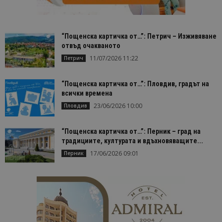
cookie_notice_accepted
lisandraramos.com
7 дни
Таз
bgtourism.bg
бис
изп
да 
съг
“Пощенска картичка от…”: Петрич – Изживяване
на
отвъд очакваното
пот
за
11/07/2026 11:22
Петрич
изп
на 
на 
“Пощенска картичка от…”: Пловдив, градът на
всички времена
23/06/2026 10:00
Пловдив
Доставчик
/
Валиден
“Пощенска картичка от…”: Перник – град на
Име
Описание
Доставчик
Домейн
/
Валиден
до
традициите, културата и вдъхновяващите...
Име
Описание
Домейн
до
sc_is_visitor_unique
1 година
Използва се
17/06/2026 09:01
StatCounter
Перник
Декларацията за
1 месец
за
is_visitor_unique
Ltd
1 година
Тази бискв
StatCounter
поверителност на Google
съхраняван
.bgtourism.bg
1 месец
се използва
.statcounter.com
на броя
да се опре
посещения.
дали посет
е уникален
сайта чрез
присвоява
уникален
посетител 