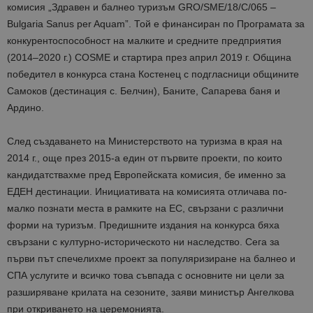
комисия „Здравен и
балнео
туризъм GRO/SME/18/C/065 –
Bulgaria
Sanus
per
Aquam
”. Той е финансиран по Програмата за
конкурентоспособност на малките и средните предприятия
(2014–2020 г.) COSME и стартира през април 2019 г. Община
победител в конкурса стана Костенец с подгласници общините
Самоков (дестинация с. Белчин), Баните, Сапарева баня и
Ардино.
След създаването на Министерството на туризма в края на
2014 г., още през 2015-а един от първите проекти, по които
кандидатствахме пред Европейската комисия, бе именно за
ЕДЕН дестинации. Инициативата на комисията отличава по-
малко познати места в рамките на ЕС, свързани с различни
форми на туризъм. Предишните издания на конкурса бяха
свързани с културно-историческото ни наследство. Сега за
първи път спечелихме проект за популяризиране на
балнео
и
СПА услугите и всичко това съвпада с основните ни цели за
разширяване крилата на сезоните, заяви министър Ангелкова
при откриването на церемонията.