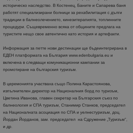
историческо наследство. В Костенец, Баните и Сапарева баня
работят специализирани болници за рехабилитация с дълги
традиции в балнеолечението,
кинезитерапията
, топлинните
процедури. Същевременно всяка от общините предлага на
туристите нещо свое автентично като история и артефакти.
Информация за петте нови дестинации ще
бъдe
интегрирана в
ЕДЕН платформата на България www.edenbulgaria.eu и
включенa
в следващи комуникационни кампании за
промотиране
на българския туризъм.
В церемонията участваха също Полина Карастоянова,
изпълнителен директор на Националния борд по туризъм,
Цветина Иванова, главен секретар на Българския съюз по
балнеология и СПА туризъм, Станимир Станков, председател
на Националната асоциация по СПА и
уелнес
туризъм, доц.
Йордан Йорданов, зам. председател на Сдружение „Туризъм“,
и др.