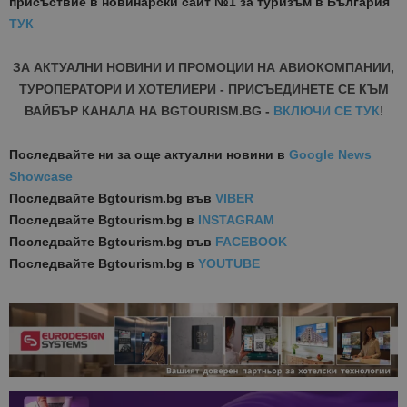
присъствие в новинарски сайт №1 за туризъм в България
ТУК
ЗА АКТУАЛНИ НОВИНИ И ПРОМОЦИИ НА АВИОКОМПАНИИ,
ТУРОПЕРАТОРИ И ХОТЕЛИЕРИ - ПРИСЪЕДИНЕТЕ СЕ КЪМ
ВАЙБЪР КАНАЛА НА BGTOURISM.BG -
ВКЛЮЧИ СЕ ТУК
!
Последвайте ни за още актуални новини
в
Google News
Showcase
Последвайте
Bgtourism.bg във
VIBER
Последвайте
Bgtourism.bg в
INSTAGRAM
Последвайте
Bgtourism.bg във
FACEBOOK
Последвайте
Bgtourism.bg в
YOUTUBE