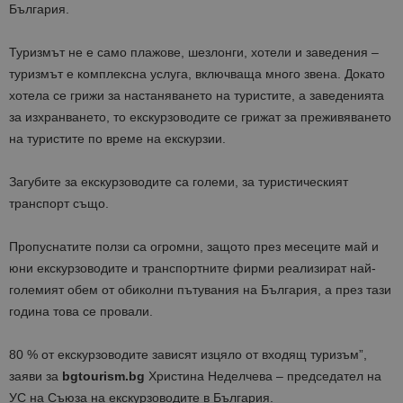
България.
Т
уризмът не е само плажове, шезлонги, хотели и заведения –
туризмът е комплексна услуга, включваща много звена.
Докато
хотела се грижи за настаняването на туристите, а заведенията
за изхранването, то екскурзоводите се грижат за преживяването
на туристите по време на екскурзии.
Загубите за екскурзоводите са големи, за туристическият
транспорт също.
П
ропуснатите ползи са огромни, защото
през месеците май и
юни екскурзоводите и транспортните фирми реализират най-
големият обем от обиколни пътувания на България, а през тази
година това се провали.
80 % от екскурзоводите зависят изцяло от входящ туризъм”,
заяви за
bgtourism.bg
Христина Неделчева – председател на
УС на Съюза на екскурзоводите в България.