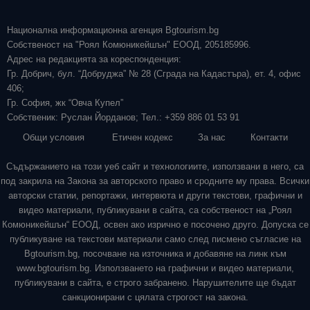
Национална информационна агенция Bgtourism.bg
Собственост на "Роял Комюникейшън" ЕООД, 205185996.
Адрес на редакцията за кореспонденция:
Гр. Добрич, бул. “Добруджа” № 28 (Сграда на Кадастъра), ет. 4, офис
406;
Гр. София, жк “Овча Купел”
Собственик: Руслан Йорданов; Тел.: +359 886 01 53 91
Общи условия
Етичен кодекс
За нас
Контакти
Съдържанието на този уеб сайт и технологиите, използвани в него, са
под закрила на Закона за авторското право и сродните му права. Всички
авторски статии, репортажи, интервюта и други текстови, графични и
видео материали, публикувани в сайта, са собственост на „Роял
Комюникейшън“ ЕООД, освен ако изрично е посочено друго. Допуска се
публикуване на текстови материали само след писмено съгласие на
Bgtourism.bg, посочване на източника и добавяне на линк към
www.bgtourism.bg. Използването на графични и видео материали,
публикувани в сайта, е строго забранено. Нарушителите ще бъдат
санкционирани с цялата строгост на закона.