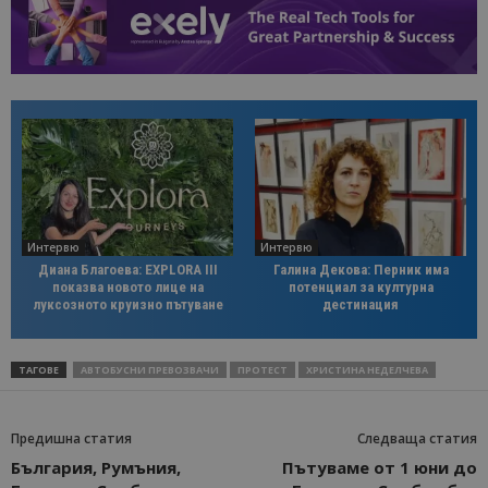
Интервю
Интервю
Диана Благоева: EXPLORA III
Галина Декова: Перник има
показва новото лице на
потенциал за културна
луксозното круизно пътуване
дестинация
ТАГОВЕ
АВТОБУСНИ ПРЕВОЗВАЧИ
ПРОТЕСТ
ХРИСТИНА НЕДЕЛЧЕВА
Предишна статия
Следваща статия
България, Румъния,
Пътуваме от 1 юни до