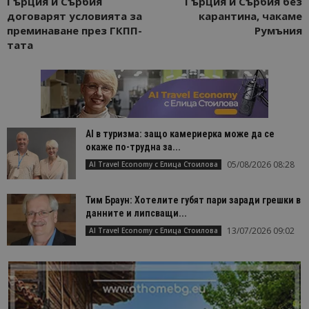
Гърция и Сърбия
Гърция и Сърбия без
договарят условията за
карантина, чакаме
преминаване през ГКПП-
Румъния
тата
AI в туризма: защо камериерка може да се
окаже по-трудна за...
05/08/2026 08:28
AI Travel Economy с Елица Стоилова
Тим Браун: Хотелите губят пари заради грешки в
данните и липсващи...
13/07/2026 09:02
AI Travel Economy с Елица Стоилова