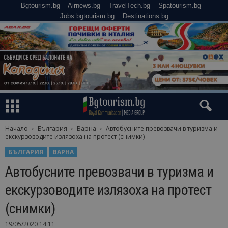
Bgtourism.bg
Airnews.bg
TravelTech.bg
Spatourism.bg
Jobs.bgtourism.bg
Destinations.bg
Начало
България
Варна
Автобусните превозвачи в туризма и
екскурзоводите излязоха на протест (снимки)
БЪЛГАРИЯ
ВАРНА
Автобусните превозвачи в туризма и
екскурзоводите излязоха на протест
(снимки)
19/05/2020 14:11