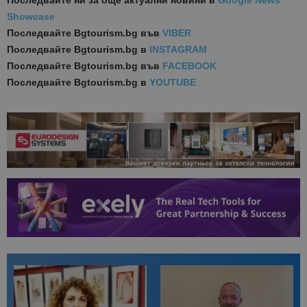
Последвайте ни за още актуални новини
в
Google News
Showcase
Последвайте
Bgtourism.bg във
VIBER
Последвайте
Bgtourism.bg в
INSTAGRAM
Последвайте
Bgtourism.bg във
FACEBOOK
Последвайте
Bgtourism.bg в
YOUTUBE