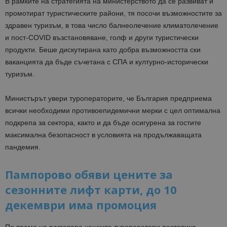
В рамките на стратегията на министерството да се развиват и
промотират туристическите райони, тя посочи възможностите за
здравен туризъм, в това число балнеолечение климатолечение
и пост-COVID възстановяване, голф и други туристически
продукти. Беше дискутирана като добра възможността ски
ваканцията да бъде съчетана с СПА и културно-исторически
туризъм.
Министърът увери туроператорите, че България предприема
всички необходими противоепидемични мерки с цел оптимална
подкрепа за сектора, както и да бъде осигурена за гостите
максимална безопасност в условията на продължаващата
пандемия.
Пампорово обяви цените за
сезонните лифт карти, до 10
декември има промоция