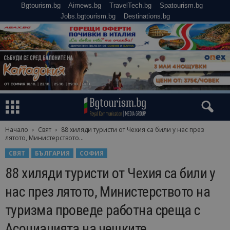
Bgtourism.bg
Airnews.bg
TravelTech.bg
Spatourism.bg
Jobs.bgtourism.bg
Destinations.bg
Начало
Свят
88 хиляди туристи от Чехия са били у нас през
лятото, Министерството...
СВЯТ
БЪЛГАРИЯ
СОФИЯ
88 хиляди туристи от Чехия са били у
нас през лятото, Министерството на
туризма проведе работна среща с
Асоциацията на чешките