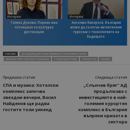
Интервю
Интервю
Галина Декова: Перник има
Анселмо Капороси: България
потенциал за културна
може да съчетае автентичния
дестинация
туризъм с технологиите на
бъдещето
ТАГОВЕ
АСОЦИАЦИЯТА НА ЧЕШКИТЕ ТУРОПЕРАТОРИ
МИНИСТЕРСТВО НА ТУРИЗЪМ
СТЕЛА БАЛТОВА
ТУРИСТИ
ЧЕХИЯ
Предишна статия
Следваща статия
СПА и музика: Хотелски
„Слънчев бряг“ АД
комплекс започва
продължава с
звездни вечери, Васил
инвестициите в най-
Найденов ще радва
големия курортен
гостите този уикенд
комплекс в България
въпреки кризата в
сектора