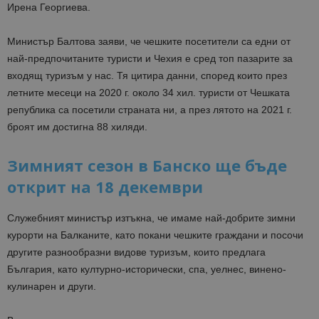
Ирена Георгиева.
Министър Балтова заяви, че чешките посетители са едни от
най-предпочитаните туристи и Чехия е сред топ пазарите за
входящ туризъм у нас. Тя цитира данни, според които през
летните месеци на 2020 г. около 34 хил. туристи от Чешката
република са посетили страната ни, а през лятото на 2021 г.
броят им достигна 88 хиляди.
Зимният сезон в Банско ще бъде
открит на 18 декември
Служебният министър изтъкна, че имаме най-добрите зимни
курорти на Балканите, като покани чешките граждани и посочи
другите разнообразни видове туризъм, които предлага
България, като културно-исторически, спа, уелнес, винено-
кулинарен и други.