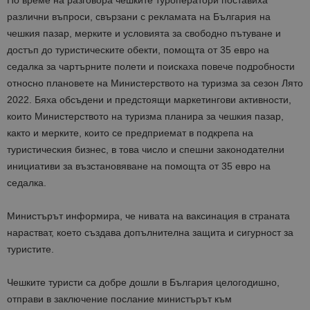
По време на разговора чешките туроператори поставиха
различни въпроси, свързани с рекламата на България на
чешкия пазар, мерките и условията за свободно пътуване и
достъп до туристическите обекти, помощта от 35 евро на
седалка за чартърните полети и поискаха повече подробности
относно плановете на Министерството на туризма за сезон Лято
2022. Бяха обсъдени и предстоящи маркетингови активности,
които Министерството на туризма планира за чешкия пазар,
както и мерките, които се предприемат в подкрепа на
туристическия бизнес, в това число и спешни законодателни
инициативи за възстановяване на помощта от 35 евро на
седалка.
Министърът информира, че нивата на ваксинация в страната
нарастват, което създава допълнителна защита и сигурност за
туристите.
Чешките туристи са добре дошли в България целогодишно,
отправи в заключение послание министърът към