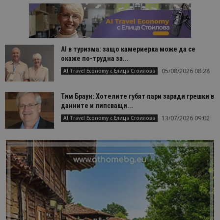
AI в туризма: защо камериерка може да се
окаже по-трудна за...
05/08/2026 08:28
AI Travel Economy с Елица Стоилова
Тим Браун: Хотелите губят пари заради грешки в
данните и липсващи...
13/07/2026 09:02
AI Travel Economy с Елица Стоилова