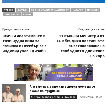
ТАГОВЕ
БАЛЧИК
ВОДНО-СПАСИТЕЛНА ДЕЙНОСТ
КАВАРНА
ПЛАЖОВЕ
СПАСИТЕЛИ
ШАБЛА
Предишна статия
Следваща статия
Всички апартаменти в
11 външни министри от
тази чудна вила за
ЕС обсъдиха поетапното
почивка в Несебър са с
възстановяване на
индивидуален дизайн
свободното движение
на хора
AI в туризма: защо камериерка може да се
окаже по-трудна за...
05/08/2026 08:28
AI Travel Economy с Елица Стоилова