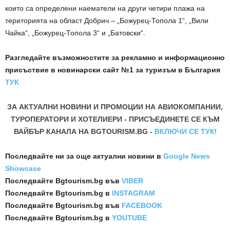
които са определени наематели на други четири плажа на
територията на област Добрич – „Божурец-Топола 1“, „Вили
Чайка“, „Божурец-Топола 3“ и „Батовски“.
Разгледайте възможностите за рекламно и информационно
присъствие в новинарски сайт №1 за туризъм в България
ТУК
ЗА АКТУАЛНИ НОВИНИ И ПРОМОЦИИ НА АВИОКОМПАНИИ,
ТУРОПЕРАТОРИ И ХОТЕЛИЕРИ - ПРИСЪЕДИНЕТЕ СЕ КЪМ
ВАЙБЪР КАНАЛА НА BGTOURISM.BG -
ВКЛЮЧИ СЕ ТУК
!
Последвайте ни за още актуални новини
в
Google News
Showcase
Последвайте
Bgtourism.bg във
VIBER
Последвайте
Bgtourism.bg в
INSTAGRAM
Последвайте
Bgtourism.bg във
FACEBOOK
Последвайте
Bgtourism.bg в
YOUTUBE