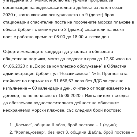
утвърдената от Министерство на туризма програма за
организация на водноспасителната дейност за летен сезон
2020 г., която включва осигуряването на 9 (девет) броя
стационарни спасителни поста на посочените морски плажове в
област Добрич, с минимум по 2 (двама) спасители на всеки
пост, с работно време от 08:00 до 18:00 ч. всеки ден.
Оферти желаещите кандидат да участват в обявената
обществена поръчка, могат да подават в срок до 17,30 часа на
04.06.2020 г. в „Бюро за комплексно обслужване” в Областна
администрация Добрич, ул.”Независимост” № 5. Прогнозната
стойност на поръчката е 91 666,67 лева без ДДС за срок на
изпълнение – 60 календарни дни, считано от подписването на
договор, но не по-късно от 15.09.2020 г. Изпълнителят следва
да обезпечава водноспасителната дейност на обявените
неохраняеми морски плажове, със следния брой постове:
„Космос“, община Шабла, брой постове – 1 (един);
“Крапец-север“, без част 3, община Шабла, брой постове –