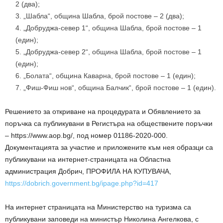
2 (два);
„Шабла“, община Шабла, брой постове – 2 (два);
„Добруджа-север 1“, община Шабла, брой постове – 1
(един);
„Добруджа-север 2“, община Шабла, брой постове – 1
(един);
„Болата“, община Каварна, брой постове – 1 (един);
„Фиш-Фиш нов“, община Балчик“, брой постове – 1 (един).
Решението за откриване на процедурата и Обявлението за
поръчка са публикувани в Регистъра на обществените поръчки
– https://www.aop.bg/, под номер 01186-2020-000.
Документацията за участие и приложените към нея образци са
публикувани на интернет-страницата на Областна
администрация Добрич, ПРОФИЛА НА КУПУВАЧА,
https://dobrich.government.bg/ipage.php?id=417
На интернет страницата на Министерство на туризма са
публикувани заповеди на министър Николина Ангелкова, с