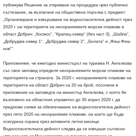
публикува Решение за откриване на процедура чрез публично
състезание, за възлагане на обществена поръчка с предмет:
„Организиране и извършване на водноспасителна дейност през
2020 г. на територията на неохраняемите морски плажове в
област Добрич: „Космос“, “Крапец-север“ (без част 3), „Шабла“,
„Добруджа-север 1“, „Добруджа-север 2“, „Болата“ и „Фиш-Фиш
нов““.
Припомняме, че ежегодно министърът на туризма Н. Ангелкова
със своя заповед определя неохраняемите морски плажове на
територията на страната. За 2020 г. неохраняемите плажове на
територията на област Добрич са 20 на брой, посочени в
приложение на заповедта на министър Ангелкова, с която бе
възложено на областния управител до 30 април 2020 г. да
предложи схеми за обезпечаване на водноспасителна дейност
през лято 2020 на неохраняеми плажове, на които ще бъде
осигурена охрана през активните летни месеци.
Водноспасителната дейност следва да се извърши съгласно