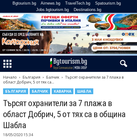
Bgtourism.bg
Airnews.bg
TravelTech.bg
Spatourism.bg
Jobs.bgtourism.bg
Destinations.bg
Начало
България
Балчик
Търсят охранители за 7 плажа в
област Добрич, 5 от тях са...
БЪЛГАРИЯ
БАЛЧИК
КАВАРНА
ШАБЛА
Търсят охранители за 7 плажа в
област Добрич, 5 от тях са в община
Шабла
18/05/2020 15:34