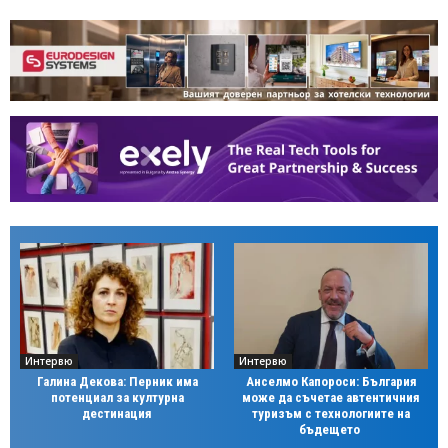
Интервю
Интервю
Галина Декова: Перник има
Анселмо Капороси: България
потенциал за културна
може да съчетае автентичния
дестинация
туризъм с технологиите на
бъдещето