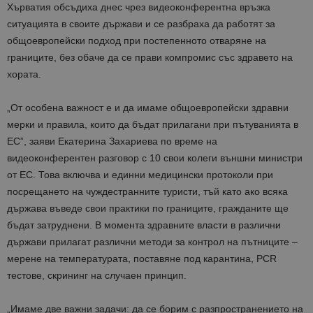
Хърватия обсъдиха днес чрез видеоконферентна връзка
ситуацията в своите държави и се разбраха да работят за
общоевропейски подход при постепенното отваряне на
границите, без обаче да се прави компромис със здравето на
хората.
„От особена важност е и да имаме общоевропейски здравни
мерки и правила, които да бъдат прилагани при пътуванията в
ЕС”, заяви Екатерина Захариева по време на
видеоконферентен разговор с 10 свои колеги външни министри
от ЕС. Това включва и единни медицински протоколи при
посрещането на чуждестранните туристи, тъй като ако всяка
държава въведе свои практики по границите, гражданите ще
бъдат затруднени. В момента здравните власти в различни
държави прилагат различни методи за контрол на пътниците –
мерене на температурата, поставяне под карантина, PCR
тестове, скрининг на случаен принцип.
„Имаме две важни задачи: да се борим с разпространението на