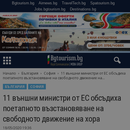
Bgtourism.bg
Airnews.bg
TravelTech.bg
Spatourism.bg
Jobs.bgtourism.bg
Destinations.bg
Начало
България
София
11 външни министри от ЕС обсъдиха
поетапното възстановяване на свободното движение на...
БЪЛГАРИЯ
СОФИЯ
11 външни министри от ЕС обсъдиха
поетапното възстановяване на
свободното движение на хора
18/05/2020 19:36