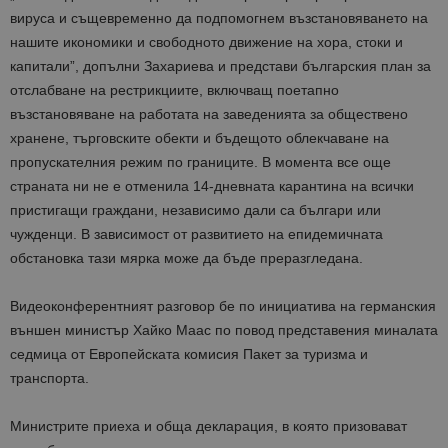
вируса и същевременно да подпомогнем възстановяването на
нашите икономики и свободното движение на хора, стоки и
капитали”, допълни Захариева и представи българския план за
отслабване на рестрикциите, включващ поетапно
възстановяване на работата на заведенията за обществено
хранене, търговските обекти и бъдещото облекчаване на
пропускателния режим по границите. В момента все още
страната ни не е отменила 14-дневната карантина на всички
пристигащи граждани, независимо дали са българи или
чужденци. В зависимост от развитието на епидемичната
обстановка тази мярка може да бъде преразгледана.
Видеоконферентният разговор бе по инициатива на германския
външен министър Хайко Маас по повод представения миналата
седмица от Европейската комисия Пакет за туризма и
транспорта.
Министрите приеха и обща декларация, в която призовават