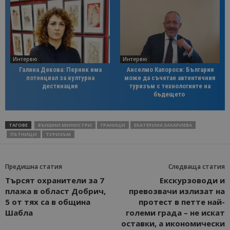
Интервю
Интервю
Галина Декова: Перник има
Анселмо Капороси: България
потенциал за културна
може да съчетае автентичния
дестинация
туризъм с технологиите на
бъдещето
ТАГОВЕ
ВЪНШНИ МИНИСТРИ
ГРАНИЦИ
ЕКАТЕРИНА ЗАХАРИЕВА
ПЪТНИЦИ
ТУРИЗЪМ
Предишна статия
Следваща статия
Търсят охранители за 7
Екскурзоводи и
плажа в област Добрич,
превозвачи излизат на
5 от тях са в община
протест в петте най-
Шабла
големи града – не искат
оставки, а икономически