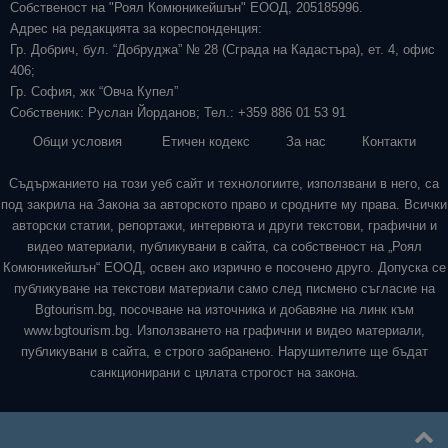
Собственост на "Роял Комюникейшън" ЕООД, 205185996.
Адрес на редакцията за кореспонденция:
Гр. Добрич, бул. “Добруджа” № 28 (Сграда на Кадастъра), ет. 4, офис
406;
Гр. София, жк “Овча Купел”
Собственик: Руслан Йорданов; Тел.: +359 886 01 53 91
Общи условия
Етичен кодекс
За нас
Контакти
Съдържанието на този уеб сайт и технологиите, използвани в него, са
под закрила на Закона за авторското право и сродните му права. Всички
авторски статии, репортажи, интервюта и други текстови, графични и
видео материали, публикувани в сайта, са собственост на „Роял
Комюникейшън“ ЕООД, освен ако изрично е посочено друго. Допуска се
публикуване на текстови материали само след писмено съгласие на
Bgtourism.bg, посочване на източника и добавяне на линк към
www.bgtourism.bg. Използването на графични и видео материали,
публикувани в сайта, е строго забранено. Нарушителите ще бъдат
санкционирани с цялата строгост на закона.