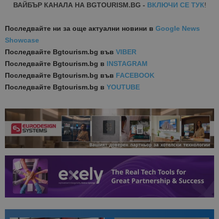
ВАЙБЪР КАНАЛА НА BGTOURISM.BG -
ВКЛЮЧИ СЕ ТУК
!
Последвайте ни за още актуални новини
в
Google News
Showcase
Последвайте
Bgtourism.bg във
VIBER
Последвайте
Bgtourism.bg в
INSTAGRAM
Последвайте
Bgtourism.bg във
FACEBOOK
Последвайте
Bgtourism.bg в
YOUTUBE