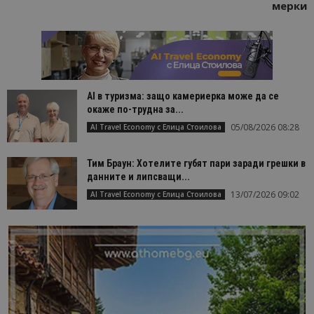
мерки
AI в туризма: защо камериерка може да се
окаже по-трудна за...
05/08/2026 08:28
AI Travel Economy с Елица Стоилова
Тим Браун: Хотелите губят пари заради грешки в
данните и липсващи...
13/07/2026 09:02
AI Travel Economy с Елица Стоилова