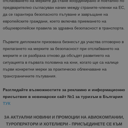
отслабването на мерките да стане координирано и поетапно по
предварително съгласуван начин между страните-членки на ЕС,
да се гарантира безопасното пътуване и завръщане на
европейските граждани, което включва приемането на
общоевропейски правила за здравна безопасност в транспорта.
Първите дипломати призоваха бизнесът да участва отговорно в
прилагането на мерките за безопасност при отслабването на
мерките и се разбраха отново да обсъдят развитието на
ситуацията в първата половина на юни, когато ще са налице
първи конкретни мерки за практическо облекчаване на
трансграничните пътувания.
Разгледайте възможностите за рекламно и информационно
присъствие в новинарски сайт №1 за туризъм в България
ТУК
ЗА АКТУАЛНИ НОВИНИ И ПРОМОЦИИ НА АВИОКОМПАНИИ,
ТУРОПЕРАТОРИ И ХОТЕЛИЕРИ - ПРИСЪЕДИНЕТЕ СЕ КЪМ