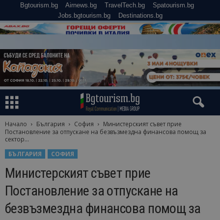
Bgtourism.bg
Airnews.bg
TravelTech.bg
Spatourism.bg
Jobs.bgtourism.bg
Destinations.bg
Начало
България
София
Министерският съвет прие
Постановление за отпускане на безвъзмездна финансова помощ за
сектор...
БЪЛГАРИЯ
СОФИЯ
Министерският съвет прие
Постановление за отпускане на
безвъзмездна финансова помощ за