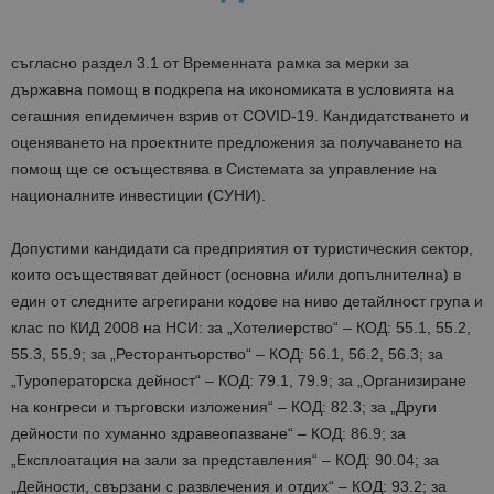
съгласно раздел 3.1 от Временната рамка за мерки за
държавна помощ в подкрепа на икономиката в условията на
сегашния епидемичен взрив от COVID-19. Кандидатстването и
оценяването на проектните предложения за получаването на
помощ ще се осъществява в Системата за управление на
националните инвестиции (СУНИ).
Допустими кандидати са предприятия от туристическия сектор,
които осъществяват дейност (основна и/или допълнителна) в
един от следните агрегирани кодове на ниво детайлност група и
клас по КИД 2008 на НСИ: за „Хотелиерство“ – КОД: 55.1, 55.2,
55.3, 55.9; за „Ресторантьорство“ – КОД: 56.1, 56.2, 56.3; за
„Туроператорска дейност“ – КОД: 79.1, 79.9; за „Организиране
на конгреси и търговски изложения“ – КОД: 82.3; за „Други
дейности по хуманно здравеопазване“ – КОД: 86.9; за
„Експлоатация на зали за представления“ – КОД: 90.04; за
„Дейности, свързани с развлечения и отдих“ – КОД: 93.2; за