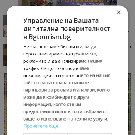
×
AI в туризма: защо камериерка може да се
Управление на Вашата
окаже по-трудна за...
дигитална поверителност
05/08/2026 08:28
AI Travel Economy с Елица Стоилова
в Bgtourism.bg
Ние използваме бисквитки, за да
Тим Браун: Хотелите губят пари заради грешки в
данните и липсващи...
персонализираме съдържанието,
13/07/2026 09:02
AI Travel Economy с Елица Стоилова
рекламите и да анализираме нашия
трафик. Също така споделяме
информация за използването на нашия
сайт от ваша страна с нашите
партньори за реклама и анализи, които
може да я комбинират с друга
информация, която сте им
предоставили или която са събрали от
вашето използване на техните услуги.
Прочетете още