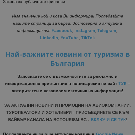
Закона за публичните финанси.
Има значение кой и кога Ви информира! Последвайте
нашите страници за бърза, достоверна и актуална
информация
във
Facebook
,
Instagram
,
Telegram
,
LinkedIn
,
YouTube
,
TikTok
Най-важните новини от туризма в
България
Запознайте се с възможностите за рекламно и
информационно присъствие в новинарския ни сайт
ТУК
–
авторитетен и независим източник на информация!
ЗА АКТУАЛНИ НОВИНИ И ПРОМОЦИИ НА АВИОКОМПАНИИ,
ТУРОПЕРАТОРИ И ХОТЕЛИЕРИ - ПРИСЪЕДИНЕТЕ СЕ КЪМ
ВАЙБЪР КАНАЛА НА BGTOURISM.BG -
ВКЛЮЧИ СЕ ТУК
!
Последвайте ни за още актуални новини
в
Google News