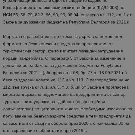
упражняващи дейност в един от следните кодове по
Класификацията на икономическите дейности (КИД 2008) на
НСИ 55, 56, 79, 82.3, 86, 90, 93, 96.04, съгласно чл. 112, ал. 1 от
Закона за държавния бюджет на Република България за 2021 г.
Мярката се разработва като схема за държавна помощ под
формата на безвъзмездни средства за предприятия от
туристическия сектор, които изпитват ликвидни затруднения
поради пандемията. С параграф 9 от Закона за изменение и
допълнение на Закона за държавния бюджет на Република
България за 2021 г. (обнародван в ДВ, бр. 77 от 16.09.2021 г. )
бяха създадени новите чл. 112 и чл. 113. С разпоредбата на чл.
112, във връзка с чл. 1, ал. 5, т. 9, б. „в“ от Закона е прогласена
мярка за държавно подпомагане на предприятията от сектор
туризъм, които упражняват дейност (основна и/или
допълнителна) по цитираните кодове. Необходимо изискване за
получаване на безвъзмездните средства е тези предприятия да
са засегнати от спад на оборота през 2020 г. с най-малко 30 на
сто в сравнение с оборота им през 2019 г
.