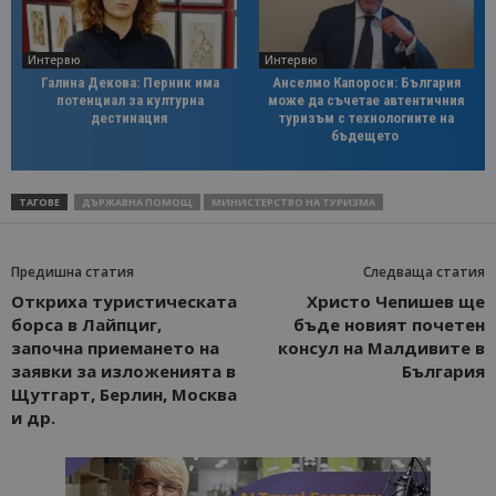
Интервю
Интервю
Галина Декова: Перник има
Анселмо Капороси: България
потенциал за културна
може да съчетае автентичния
дестинация
туризъм с технологиите на
бъдещето
ТАГОВЕ
ДЪРЖАВНА ПОМОЩ
МИНИСТЕРСТВО НА ТУРИЗМА
Предишна статия
Следваща статия
Откриха туристическата
Христо Чепишев ще
борса в Лайпциг,
бъде новият почетен
започна приемането на
консул на Малдивите в
заявки за изложенията в
България
Щутгарт, Берлин, Москва
и др.