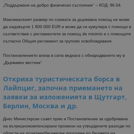
„Поддържане на добро физическо състояние“ – КОД: 96.04.
Максималният размер по схемата за държавна помощ не може
да надхвърля 1 800 000 EUR и може да се кумулира с помощи в
съответствие с регламентите за помощ de minimis и с помощите
съгласно Общия регламент за групово освобождаване.
Постановлението влиза в сила веднага с обнародването му в
„Държавен вестник“.
Откриха туристическата борса в
Лайпциг, започна приемането на
заявки за изложенията в Щутгарт,
Берлин, Москва и др.
Днес Министерски съвет прие и Постановление за одобряване
на вътрешнокомпенсирани промени на утвърдените разходи по
области на политики/бюджетни програми по бюджета на