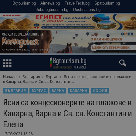
Bgtourism.bg
Airnews.bg
TravelTech.bg
Spatourism.bg
Jobs.bgtourism.bg
Destinations.bg
Начало
България
Бургас
Ясни са концесионерите на плажове
в Каварна, Варна и Св. св. Константин...
БЪЛГАРИЯ
БУРГАС
ВАРНА
КАВАРНА
СОФИЯ
Ясни са концесионерите на плажове в
Каварна, Варна и Св. св. Константин и
Елена
17/03/2021 15:28