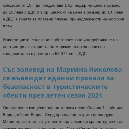
концесия от 15 г. да предоставя 1 бр. чадър на цена в размер
до 10 лева с ДДС и 1 бр. шезлонг на цена в размер до 10 лева
е ДДС в зоната за платени плажни принадлежности на морския
плаж.
Инвестициите, свързани с обезопасяване и подобряване на
достъпа до акваторията на морския плаж за срока на
концесията са в размер на 53 072 лв. с ДДС.
Със заповед на Марияна Николова
се въвеждат единни правила за
безопасност в туристическите
обекти през летен сезон 2021
Определен е концесионер на морски плаж „Сахара 1“, община
Варна, област Варна. След проведена открита процедура,
Министерският съвет упълномощава министъра на туризма да
сключи договор за концесия със „Свети Свети Константин и