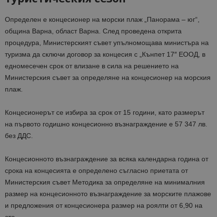
Определен е концесионер на морски плаж „Панорама – юг“,
община Варна, област Варна. След проведена открита
процедура, Министерският съвет упълномощава министъра на
туризма да сключи договор за концесия с „Кънпет 17″ ЕООД, в
едномесечен срок от влизане в сила на решението на
Министерския съвет за определяне на концесионер на морския
плаж.
Концесионерът се избира за срок от 15 години, като размерът
на първото годишно концесионно възнаграждение е 57 347 лв.
без ДДС.
Концесионното възнаграждение за всяка календарна година от
срока на концесията е определено съгласно приетата от
Министерския съвет Методика за определяне на минималния
размер на концесионното възнаграждение за морските плажове
и предложения от концесионера размер на роялти от 6,90 на