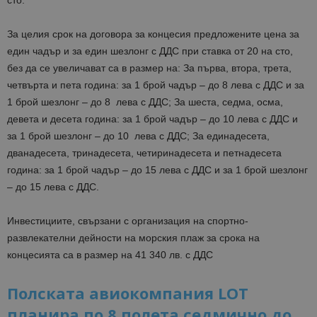
сто.
За целия срок на договора за концесия предложените цена за
един чадър и за един шезлонг с ДДС при ставка от 20 на сто,
без да се увеличават са в размер на: За първа, втора, трета,
четвърта и пета година: за 1 брой чадър – до 8 лева с ДДС и за
1 брой шезлонг – до 8 лева с ДДС; За шеста, седма, осма,
девета и десета година: за 1 брой чадър – до 10 лева с ДДС и
за 1 брой шезлонг – до 10 лева с ДДС; За единадесета,
дванадесета, тринадесета, четиринадесета и петнадесета
година: за 1 брой чадър – до 15 лева с ДДС и за 1 брой шезлонг
– до 15 лева с ДДС.
Инвестициите, свързани с организация на спортно-
развлекателни дейности на морския плаж за срока на
концесията са в размер на 41 340 лв. с ДДС
Полската авиокомпания LOT
планира по 8 полета седмично до