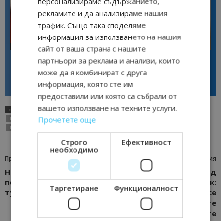
персонализираме съдържанието,
рекламите и да анализираме нашия
трафик. Също така споделяме
информация за използването на нашия
Интервю
Интервю
сайт от ваша страна с нашите
Галина Декова: Перник има
Анселмо Капороси: България
партньори за реклама и анализи, които
потенциал за културна
може да съчетае автентичния
може да я комбинират с друга
дестинация
туризъм с технологиите на
бъдещето
информация, която сте им
предоставили или която са събрали от
вашето използване на техните услуги.
ТАГОВЕ
„САХАРА 1"
КОНЦЕСИЯ
МИНИСТЕРСКИ СЪВЕТ
Прочетете още
МОРСКИ ПЛАЖ „ПАНОРАМА - ЮГ"
МОРСКИ ПЛАЖ „САРАФОВО - ЮГ"
МОРСКИ ПЛАЖ КАВАРНА
ПЛАЖ
Строго
Ефективност
необходимо
Предишна статия
Следваща статия
Николова обсъди
Марияна Николова пред
подпомагането на
руския посланик:
Таргетиране
Функционалност
туристическия бизнес
Проучват се
възможностите
границата между двете