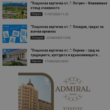
1 месец
се използв
“Пощенска картичка от…”: Петрич – Изживяване
Google Anal
отвъд очакваното
за запазва
състояние
11/07/2026 11:22
Петрич
сесията.
_ga
1 година
Името на т
Google LLC
1 месец
бисквитка 
.bgtourism.bg
“Пощенска картичка от…”: Пловдив, градът на
свързано с
всички времена
Google
Universal
23/06/2026 10:00
Пловдив
Analytics -
е значител
актуализац
по-често
“Пощенска картичка от…”: Перник – град на
използвана
традициите, културата и вдъхновяващите...
услуга за а
на Google.
17/06/2026 09:01
Перник
бисквитка 
използва з
разгранич
на уникал
потребите
чрез
присвоява
произволн
генериран
номер кат
идентифик
на клиента
се включва
всяка заявк