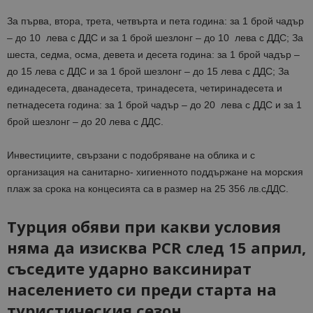
За първа, втора, трета, четвърта и пета година: за 1 брой чадър
– до 10 лева с ДДС и за 1 брой шезлонг – до 10 лева с ДДС; За
шеста, седма, осма, девета и десета година: за 1 брой чадър –
до 15 лева с ДДС и за 1 брой шезлонг – до 15 лева с ДДС; За
единадесета, дванадесета, тринадесета, четиринадесета и
петнадесета година: за 1 брой чадър – до 20 лева с ДДС и за 1
брой шезлонг – до 20 лева с ДДС.
Инвестициите, свързани с подобряване на облика и с
организация на санитарно- хигиенното поддържане на морския
плаж за срока на концесията са в размер на 25 356 лв.сДДС.
Турция обяви при какви условия
няма да изисква PCR след 15 април,
съседите ударно ваксинират
населението си преди старта на
туристическия сезон