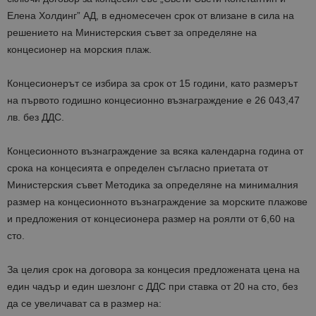
Елена Холдинг” АД, в едномесечен срок от влизане в сила на
решението на Министерския съвет за определяне на
концесионер на морския плаж.
Концесионерът се избира за срок от 15 години, като размерът
на първото годишно концесионно възнаграждение е 26 043,47
лв. без ДДС.
Концесионното възнаграждение за всяка календарна година от
срока на концесията е определен съгласно приетата от
Министерския съвет Методика за определяне на минималния
размер на концесионното възнаграждение за морските плажове
и предложения от концесионера размер на роялти от 6,60 на
сто.
За целия срок на договора за концесия предложената цена на
един чадър и един шезлонг с ДДС при ставка от 20 на сто, без
да се увеличават са в размер на: