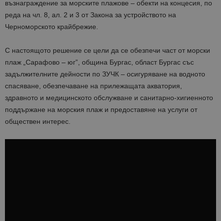
възнаграждение за морските плажове – обекти на концесия, по
реда на чл. 8, ал. 2 и 3 от Закона за устройството на
Черноморското крайбрежие.
С настоящото решение се цели да се обезпечи част от морски
плаж „Сарафово – юг”, община Бургас, област Бургас със
задължителните дейности по ЗУЧК – осигуряване на водното
спасяване, обезпечаване на прилежащата акватория,
здравното и медицинското обслужване и санитарно-хигиенното
поддържане на морския плаж и предоставяне на услуги от
обществен интерес.