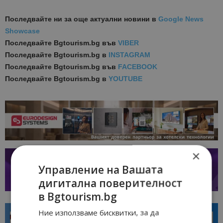
Последвайте ни за още актуални новини
в
Google News
Showcase
Последвайте
Bgtourism.bg във
VIBER
Последвайте
Bgtourism.bg в
INSTAGRAM
Последвайте
Bgtourism.bg във
FACEBOOK
Последвайте
Bgtourism.bg в
YOUTUBE
×
Управление на Вашата
дигитална поверителност
в Bgtourism.bg
Ние използваме бисквитки, за да