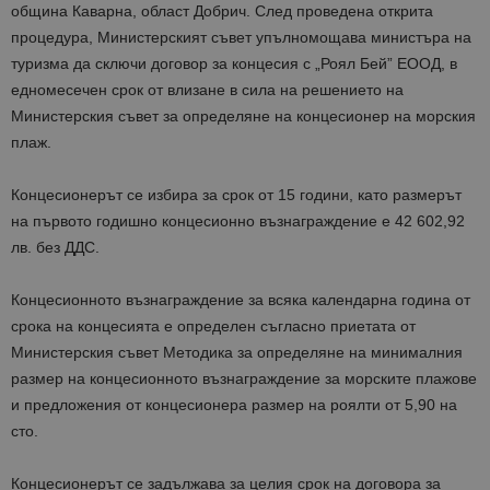
община Каварна, област Добрич. След проведена открита
процедура, Министерският съвет упълномощава министъра на
туризма да сключи договор за концесия с „Роял Бей” ЕООД, в
едномесечен срок от влизане в сила на решението на
Министерския съвет за определяне на концесионер на морския
плаж.
Концесионерът се избира за срок от 15 години, като размерът
на първото годишно концесионно възнаграждение е 42 602,92
лв. без ДДС.
Концесионното възнаграждение за всяка календарна година от
срока на концесията е определен съгласно приетата от
Министерския съвет Методика за определяне на минималния
размер на концесионното възнаграждение за морските плажове
и предложения от концесионера размер на роялти от 5,90 на
сто.
Концесионерът се задължава за целия срок на договора за