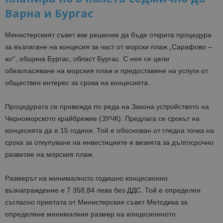
Варна и Бургас
Министерският съвет взе решение да бъде открита процедура
за възлагане на концесия за част от морски плаж „Сарафово –
юг“, община Бургас, област Бургас. С нея се цели
обезопасяване на морския плаж и предоставяне на услуги от
обществен интерес за срока на концесията.
Процедурата се провежда по реда на Закона устройството на
Черноморското крайбрежие (ЗУЧК). Предлага се срокът на
концесията да е 15 години. Той е обоснован от гледна точка на
срока за откупуване на инвестициите и визията за дългосрочно
развитие на морския плаж.
Размерът на минималното годишно концесионно
възнаграждение е 7 358,84 лева без ДДС. Той е определен
съгласно приетата от Министерския съвет Методика за
определяне минималния размер на концесионното