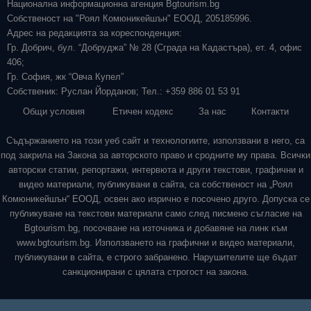
Национална информационна агенция Bgtourism.bg
Собственост на "Роял Комюникейшън" ЕООД, 205185996.
Адрес на редакцията за кореспонденция:
Гр. Добрич, бул. “Добруджа” № 28 (Сграда на Кадастъра), ет. 4, офис
406;
Гр. София, жк “Овча Купел”
Собственик: Руслан Йорданов; Тел.: +359 886 01 53 91
Общи условия
Етичен кодекс
За нас
Контакти
Съдържанието на този уеб сайт и технологиите, използвани в него, са
под закрила на Закона за авторското право и сродните му права. Всички
авторски статии, репортажи, интервюта и други текстови, графични и
видео материали, публикувани в сайта, са собственост на „Роял
Комюникейшън“ ЕООД, освен ако изрично е посочено друго. Допуска се
публикуване на текстови материали само след писмено съгласие на
Bgtourism.bg, посочване на източника и добавяне на линк към
www.bgtourism.bg. Използването на графични и видео материали,
публикувани в сайта, е строго забранено. Нарушителите ще бъдат
санкционирани с цялата строгост на закона.