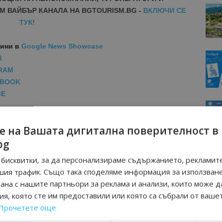
М ВАЙБЪР КАНАЛА НА BGTOURISM.BG -
ВКЛЮЧИ СЕ
ТУК
!
вини
в
Google News Showcase
R
RAM
EBOOK
BE
е на Вашата дигитална поверителност в
bg
бисквитки, за да персонализираме съдържанието, рекламите
шия трафик. Също така споделяме информация за използван
рана с нашите партньори за реклама и анализи, които може д
я, която сте им предоставили или която са събрали от ваше
Прочетете още