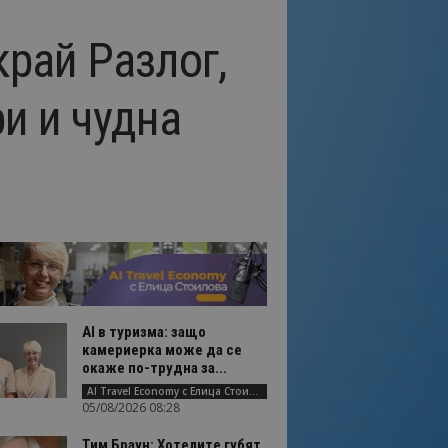
рай Разлог,
и и чудна
AI в туризма: защо
камериерка може да се
окаже по-трудна за...
AI Travel Economy с Елица Стоилова
05/08/2026 08:28
Тим Браун: Хотелите губят