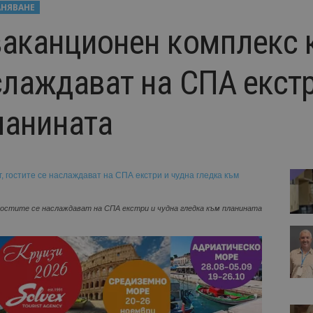
АНЯВАНЕ
ваканционен комплекс к
слаждават на СПА екстр
ланината
 гостите се наслаждават на СПА екстри и чудна гледка към планината