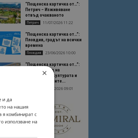
“Пощенска картичка от…”:
Петрич – Изживяване
отвъд очакваното
11/07/2026 11:22
Петрич
“Пощенска картичка от…”:
Пловдив, градът на всички
времена
23/06/2026 10:00
Пловдив
“Пощенска картичка от…”:
Перник – град на
×
традициите, културата и
вдъхновяващите...
17/06/2026 09:01
Перник
 и да
ето на нашия
а я комбинират с
то използване на