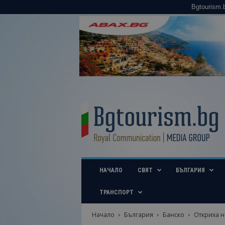
Bgtourism.
B
g
t
o
u
r
i
НАЧАЛО
СВЯТ
БЪЛГАРИЯ
s
m
.
ТРАНСПОРТ
b
g
Начало
България
Банско
Откриха н
–