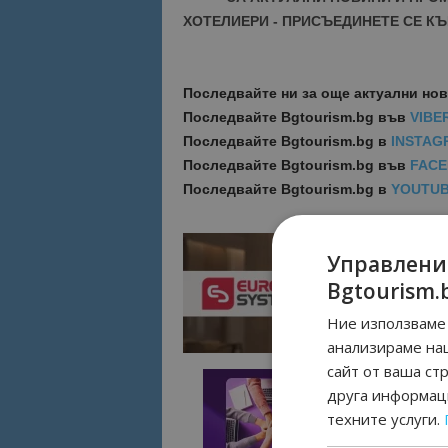
ХОТЕЛИЕРИ - ПРИСЪЕДИНЕТЕ СЕ КЪ
Последвайте ни за още актуални но
Последвайте
Bgtourism.bg във
VIBE
Последвайте
Bgtourism.bg в
INSTAG
Последвайте
Bgtourism.bg във
FAC
Последвайте
Bgtourism.bg в
YOUTU
Управлени
Bgtourism.
Ние използваме 
анализираме на
сайт от ваша ст
друга информаци
техните услуги.