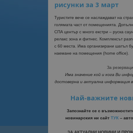
рисунки за 3 март
Туристите вече се наслаждават на стра
голямата част от помещенията. Допълнит
СПА център с много екстри – руска сау
релакс зона и фитнес. Комплексът разп
с 60 места. Има организирани шатъл бу
наемане на помещения (home office).
За резервац
Има значение кой и кога Ви инф
достоверна и актуална информация 
Най-важните нов
Запознайте се с възможностит
новинарския ни сайт
ТУК
– авто
ЗА АКТУАЛНИ НОВИНИ И ПРО