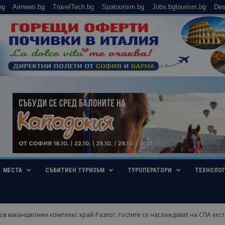
bg
Airnews.bg
TravelTech.bg
Spatourism.bg
Jobs.bgtourism.bg
Des
МЕСТА
СЪБИТИЕН ТУРИЗЪМ
ТУРОПЕРАТОРИ
ТЕХНОЛО
ов ваканционен комплекс край Разлог, гостите се наслаждават на СПА екстр