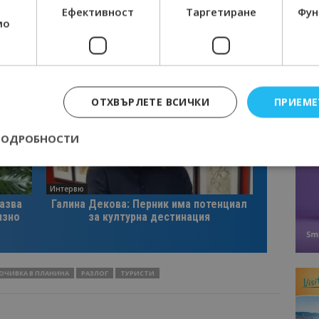
Ефективност
Таргетиране
Фун
мо
ОТХВЪРЛЕТЕ ВСИЧКИ
ПРИЕМЕ
ПОДРОБНОСТИ
Интервю
Строго необходимо
Ефективност
Таргетиране
Функционалност
казва
Галина Декова: Перник има потенциал
изно
за културна дестинация
е бисквитки позволяват основната функционалност на уебсайта, като потребит
нта. Уебсайтът не може да се използва правилно без строго необходими бискви
Доставчик
/
Валиден
Описание
Домейн
до
ОЧИВКА В ПЛАНИНА
РАЗЛОГ
ТУРИСТИ
epted
lisandraramos.com
7 дни
Тази бисквитка се използва, за да зап
bgtourism.bg
на потребителя за използването на бис