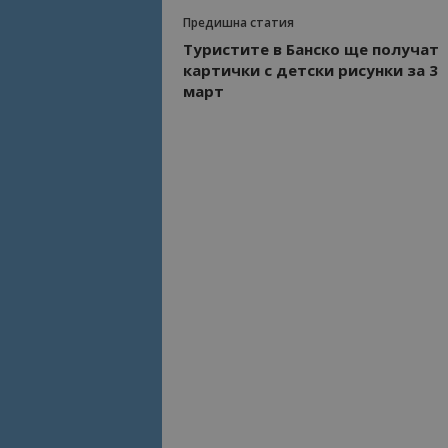
Предишна статия
Име
Туристите в Банско ще получат
Име
картички с детски рисунки за 3
sc_is_visitor_uniq
март
is_visitor_unique
is_unique
_ga_B09EBBY8PY
_ga_WXPDN4HSCV
_ga_FK650GXHRZ
_ga