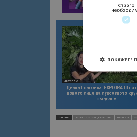
Строго
необходи
ПОКАЖЕТЕ 
Интервю
Диана Благоева: EXPLORA III по
новото лице на луксозното кру
Строго необходимит
пътуване
управление на акау
Име
ТАГОВЕ
АПАРТ ХОТЕЛ „СИРОНА“
БАНСКО
П
cookie_notice_acc