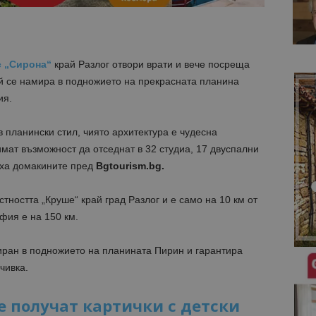
с „Сирона“
край Разлог отвори врати и вече посреща
ой се намира в подножието на прекрасната планина
ия.
 в планински стил, чиято архитектура е чудесна
имат възможност да отседнат в 32 студиа, 17 двуспални
иха домакините пред
Bgtourism.bg.
тността „Круше“ край град Разлог и е само на 10 км от
фия е на 150 км.
ран в подножието на планината Пирин и гарантира
чивка.
е получат картички с детски