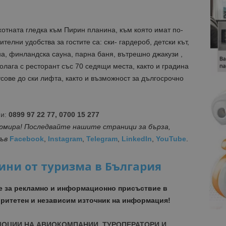
хотната гледка към Пирин планина, към която имат по-
елни удобства за гостите са: ски- гардероб, детски кът,
на, финландска сауна, парна баня, вътрешно джакузи ,
олага с ресторант със 70 седящи места, както и градина
сове до ски лифта, както и възможност за дългосрочно
ии:
0899 97 22 77, 0700 15 277
ормира! Последвайте нашите страници за бърза,
във
Facebook
,
Instagram
,
Telegram
,
LinkedIn
,
YouTube
.
ини от туризма в България
е за рекламно и информационно присъствие в
ритетен и независим източник на информация!
МОЦИИ НА АВИОКОМПАНИИ, ТУРОПЕРАТОРИ И