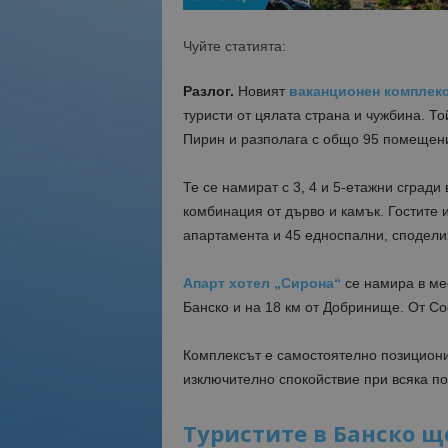
Чуйте статията:
Разлог.
Новият
ваканционен комплек
туристи от цялата страна и чужбина. Т
Пирин и разполага с общо 95 помещен
Те се намират с 3, 4 и 5-етажни сгради
комбинация от дърво и камък. Гостите 
апартамента и 45 едноспални, сподел
Апарт хотел „Сирона“
се намира в мес
Банско и на 18 км от Добринище. От Со
Комплексът е самостоятелно позициони
изключително спокойствие при всяка по
Туристите в Банско щ