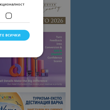
кционалност
ТЕ ВСИЧКИ
елско влизане и
тки.
омните съгласието
квитки на сайта.