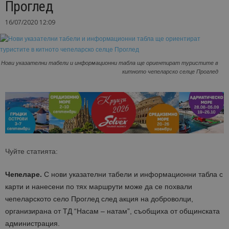
Проглед
16/07/2020 12:09
Нови указателни табели и информационни табла ще ориентират туристите в
китното чепеларско селце Проглед
Чуйте статията:
Чепеларе.
С нови указателни табели и информационни табла с
карти и нанесени по тях маршрути може да се похвали
чепеларското село Проглед след акция на доброволци,
организирана от ТД “Насам – натам”, съобщиха от общинската
администрация.