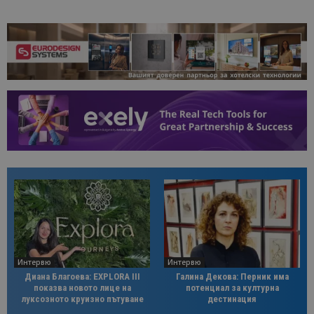
Интервю
Интервю
Диана Благоева: EXPLORA III
Галина Декова: Перник има
показва новото лице на
потенциал за културна
луксозното круизно пътуване
дестинация