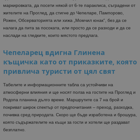
маркировката, да посети някой от 6-те параклиса, съградени от
жителите на Проглед, да стигне до Чепеларе, Пампорово,
Рожен, Обсерваторията или хижа „Момчил юнак“, без да се
налага да пита за посоката, или просто да се разходи и да се
наслади на гледките, които мястото предлага.
Чепеларец вдигна Глинена
къщичка като от приказките, която
привлича туристи от цял свят
Табелите и информационните табла са устойчиви на
атмосферни влияния и ще носят полза на гостите на Проглед и
Родопа планина дълго време. Маршрутите са 7 на брой и
покриват широк спектър от предпочитания – преход, разходка,
почивка сред природата. Скоро ще бъде изработена и брошура,
която съдържателите на къщи за гости и хотели ще раздават
безплатно.