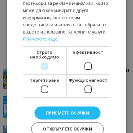
партньори за реклама и анализи, които
може да я комбинират с друга
информация, която сте им
предоставили или която са събрали от
вашето използване на техните услуги.
Прочетете още
Строго
Ефективност
необходимо
“Пощенска картичка от…”: Петрич – Изживяване
отвъд очакваното
Таргетиране
Функционалност
11/07/2026 11:22
Петрич
“Пощенска картичка от…”: Пловдив, градът на
всички времена
23/06/2026 10:00
Пловдив
ПРИЕМЕТЕ ВСИЧКИ
“Пощенска картичка от…”: Перник – град на
ОТХВЪРЛЕТЕ ВСИЧКИ