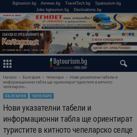
Bgtourism.bg
Airnews.bg
TravelTech.bg
Spatourism.bg
Jobs.bgtourism.bg
Destinations.bg
Начало
България
Чепеларе
Нови указателни табели и
информационни табла ще ориентират туристите в китното
чепеларско...
БЪЛГАРИЯ
ЧЕПЕЛАРЕ
Нови указателни табели и
информационни табла ще ориентират
туристите в китното чепеларско селце