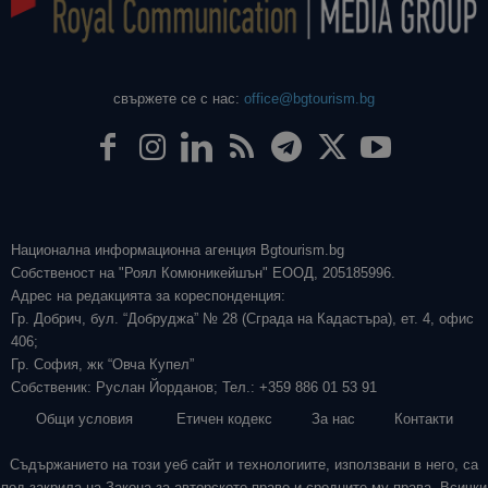
свържете се с нас:
office@bgtourism.bg
Национална информационна агенция Bgtourism.bg
Собственост на "Роял Комюникейшън" ЕООД, 205185996.
Адрес на редакцията за кореспонденция:
Гр. Добрич, бул. “Добруджа” № 28 (Сграда на Кадастъра), ет. 4, офис
406;
Гр. София, жк “Овча Купел”
Собственик: Руслан Йорданов; Тел.: +359 886 01 53 91
Общи условия
Етичен кодекс
За нас
Контакти
Съдържанието на този уеб сайт и технологиите, използвани в него, са
под закрила на Закона за авторското право и сродните му права. Всички