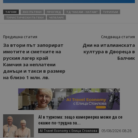
ТАГОВЕ
ЕКО ПЪТЕКИ
ПРОГЛЕД
ТД "НАСАМ - НАТАМ"
ТУРИЗЪМ
ТУРИСТИЧЕСКИ ПЪТЕКИ
ЧЕПЕЛАРЕ
Предишна статия
Следваща статия
За втори път запорират
Дни на италианската
имотите и сметките на
култура в Двореца в
руския лагер край
Балчик
Камчия за неплатени
данъци и такси в размер
на близо 1 млн. лв.
AI в туризма: защо камериерка може да се
окаже по-трудна за...
05/08/2026 08:28
AI Travel Economy с Елица Стоилова