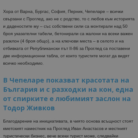
Хора от Варна, Бургас, София, Перник, Чепеларе – всички
свързани с Проглед, ако не с родство, то с любов към историята
и даденостите му – със собствени сили са монтирали над 50
броя указателни табели, бетонирали са жалони на всеки важен
разклон (4 броя общо), а на ключови места – в селото
и на
отбивката от Републикански път II-86 за Проглед са поставени
две информационни табла, от които туристите могат да видят
всичко необходимо.
В Чепеларе показват красотата на
България и с разходки на кон, една
от спирките е любимият заслон на
Тодор Живков
Благодарение на инициативата, в чиято основа всъщност стоят
кметският наместник на Проглед Иван Анастасов и местният
туристически бизнес, вече всеки турист може, следвайки