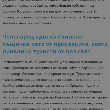
в едната посока, съобщи за
bgtourism.bg
собственичка
Зорница Юрукова, която е и инструктор по конен спорт. Тя
посочи, че основно работят с български туристи. Всеки преход
започва с начален инструктаж.
Чепеларец вдигна Глинена
къщичка като от приказките, която
привлича туристи от цял свят
Разполагат с 10 коня, които са специализирани за планинска
езда. Преходите се извършват от водач, който е сертифициран
инструктор. Организират се и уроци по езда. Туристите на кон
имат възможност да се насладят на красотата на района на
Хвойна, ходят до до водопадите на село Орехово, Чудните
мостове и други забележителни места в околията на община
Чепеларе, която е в сърцето на Родопите. Най-масовите турове
са за начинаещите, като домакините разполагат и с двуколка,
която вози най-малките деца. На 31 май конна езда „Аспарух“