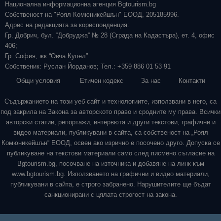
Национална информационна агенция Bgtourism.bg
Собственост на "Роял Комюникейшън" ЕООД, 205185996.
Адрес на редакцията за кореспонденция:
Гр. Добрич, бул. “Добруджа” № 28 (Сграда на Кадастъра), ет. 4, офис
406;
Гр. София, жк “Овча Купел”
Собственик: Руслан Йорданов; Тел.: +359 886 01 53 91
Общи условия
Етичен кодекс
За нас
Контакти
Съдържанието на този уеб сайт и технологиите, използвани в него, са
под закрила на Закона за авторското право и сродните му права. Всички
авторски статии, репортажи, интервюта и други текстови, графични и
видео материали, публикувани в сайта, са собственост на „Роял
Комюникейшън“ ЕООД, освен ако изрично е посочено друго. Допуска се
публикуване на текстови материали само след писмено съгласие на
Bgtourism.bg, посочване на източника и добавяне на линк към
www.bgtourism.bg. Използването на графични и видео материали,
публикувани в сайта, е строго забранено. Нарушителите ще бъдат
санкционирани с цялата строгост на закона.