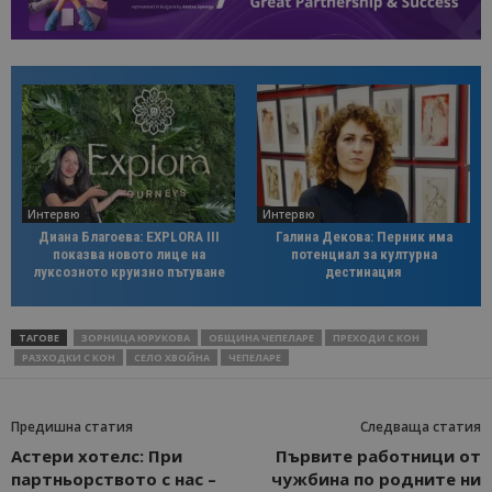
Интервю
Интервю
Диана Благоева: EXPLORA III
Галина Декова: Перник има
показва новото лице на
потенциал за културна
луксозното круизно пътуване
дестинация
ТАГОВЕ
ЗОРНИЦА ЮРУКОВА
ОБЩИНА ЧЕПЕЛАРЕ
ПРЕХОДИ С КОН
РАЗХОДКИ С КОН
СЕЛО ХВОЙНА
ЧЕПЕЛАРЕ
Предишна статия
Следваща статия
Астери хотелс: При
Първите работници от
партньорството с нас –
чужбина по родните ни