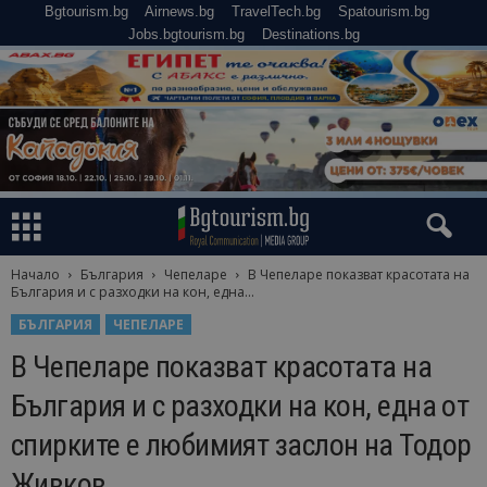
Bgtourism.bg
Airnews.bg
TravelTech.bg
Spatourism.bg
Jobs.bgtourism.bg
Destinations.bg
Начало
България
Чепеларе
В Чепеларе показват красотата на
България и с разходки на кон, една...
БЪЛГАРИЯ
ЧЕПЕЛАРЕ
В Чепеларе показват красотата на
България и с разходки на кон, една от
спирките е любимият заслон на Тодор
Живков