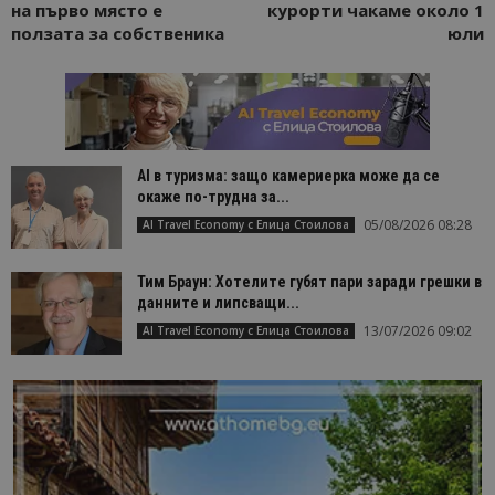
на първо място е
курорти чакаме около 1
ползата за собственика
юли
AI в туризма: защо камериерка може да се
окаже по-трудна за...
05/08/2026 08:28
AI Travel Economy с Елица Стоилова
Тим Браун: Хотелите губят пари заради грешки в
данните и липсващи...
13/07/2026 09:02
AI Travel Economy с Елица Стоилова