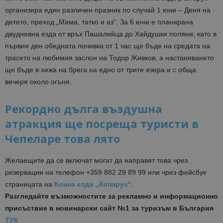
организира един различен празник по случай 1 юни – Деня на
детето, преход „Мама, татко и аз“. За 6 юни е планирана
двудневна езда от връх Пашалийца до Хайдушки поляни, като в
първия ден обедната почивка от 1 час ще бъде на средата на
трасето на любимия заслон на Тодор Живков, а настаняването
ще бъде в хижа на брега на едно от трите езера и с обща
вечеря около огъня.
Рекордно дълга въздушна
атракция ще посреща туристи в
Чепеларе това лято
Желаещите да се включат могат да направят това чрез
резервации на телефон +359 882 29 89 99 или чрез фейсбук
страницата на
Конна езда „Аспарух“
.
Разгледайте възможностите за рекламно и информационно
присъствие в новинарски сайт №1 за туризъм в България
ТУК