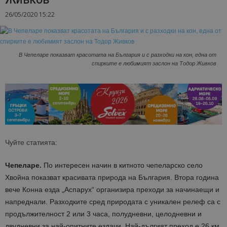
26/05/2020 15:22
В Чепеларе показват красотата на България и с разходки на кон, една от
спирките е любимият заслон на Тодор Живков
Чуйте статията:
Чепеларе.
По интересен начин в китното чепеларско село
Хвойна показват красивата природа на България. Втора година
вече Конна езда „Аспарух“ организира преходи за начинаещи и
напреднали. Разходките сред природата с уникален релеф са с
продължителност 2 или 3 часа, полудневни, целодневни и
двудневни за най-опитните ездачи. Най-дългият преход е 26 км