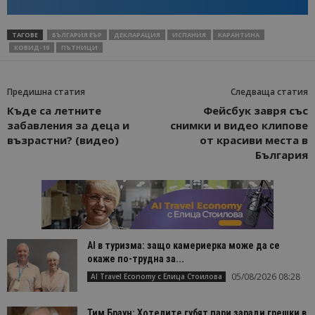
ТАГОВЕ
БЪЛГАРИЯ ЕЪР
ДЕКЛАРАЦИЯ
ИСПАНИЯ
КАРАНТИНА
КОВИД-19
ПЪТНИЦИ
Предишна статия
Следваща статия
Къде са летните
Фейсбук завря със
забавления за деца и
снимки и видео клипове
възрастни? (видео)
от красиви места в
България
AI в туризма: защо камериерка може да се
окаже по-трудна за...
05/08/2026 08:28
AI Travel Economy с Елица Стоилова
Тим Браун: Хотелите губят пари заради грешки в