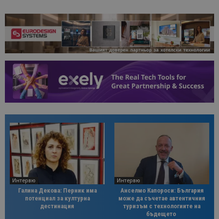
Интервю
Интервю
Галина Декова: Перник има
Анселмо Капороси: България
потенциал за културна
може да съчетае автентичния
дестинация
туризъм с технологиите на
бъдещето