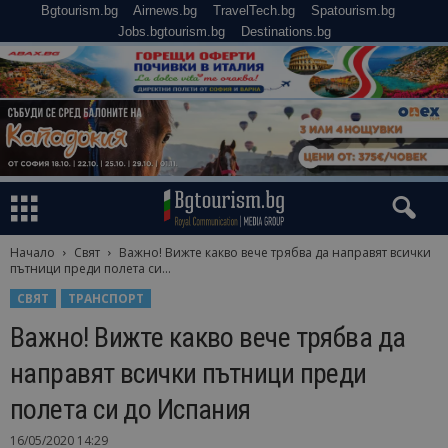
Bgtourism.bg
Airnews.bg
TravelTech.bg
Spatourism.bg
Jobs.bgtourism.bg
Destinations.bg
Начало
Свят
Важно! Вижте какво вече трябва да направят всички
пътници преди полета си...
СВЯТ
ТРАНСПОРТ
Важно! Вижте какво вече трябва да
направят всички пътници преди
полета си до Испания
16/05/2020 14:29