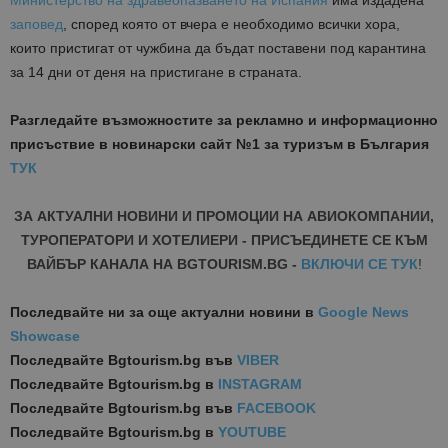
Министерство на здравеопазването
на Испания
има издадена
заповед
, според която от вчера е необходимо всички хора,
които пристигат от чужбина да бъдат поставени под карантина
за 14 дни от деня на пристигане в страната.
Разгледайте възможностите за рекламно и информационно
присъствие в новинарски сайт №1 за туризъм в България
ТУК
ЗА АКТУАЛНИ НОВИНИ И ПРОМОЦИИ НА АВИОКОМПАНИИ,
ТУРОПЕРАТОРИ И ХОТЕЛИЕРИ - ПРИСЪЕДИНЕТЕ СЕ КЪМ
ВАЙБЪР КАНАЛА НА BGTOURISM.BG -
ВКЛЮЧИ СЕ ТУК
!
Последвайте ни за още актуални новини
в
Google News
Showcase
Последвайте
Bgtourism.bg във
VIBER
Последвайте
Bgtourism.bg в
INSTAGRAM
Последвайте
Bgtourism.bg във
FACEBOOK
Последвайте
Bgtourism.bg в
YOUTUBE