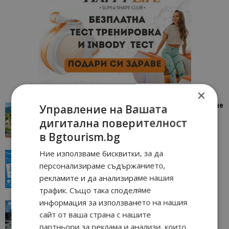
×
“Пощенска картичка от…”: Петрич – Изживяване
Управление на Вашата
отвъд очакваното
дигитална поверителност
11/07/2026 11:22
Петрич
в Bgtourism.bg
Ние използваме бисквитки, за да
“Пощенска картичка от…”: Пловдив, градът на
персонализираме съдържанието,
всички времена
рекламите и да анализираме нашия
23/06/2026 10:00
Пловдив
трафик. Също така споделяме
информация за използването на нашия
“Пощенска картичка от…”: Перник – град на
сайт от ваша страна с нашите
традициите, културата и вдъхновяващите...
партньори за реклама и анализи, които
17/06/2026 09:01
Перник