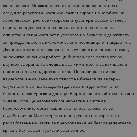
започне сега. Мярката дава възможност да се постигнат
следните резултати- частично компенсиране на загубите на
хотелиерския, ресторантьорския и туроператорския бизнес ,
социално подпомагане на населението и постигане на
единство и съпричастност в усилията на бизнеса и държавата
за преодоляване на икономическите последици от пандемията.
Друга възможност е издаване на ваучери с финансова помощ
за почивка на всички работещи българи през системата за
ваучери за храна. Те следва да са лимитирани за ползване в
настоящата календарната година. По наши разчети чрез
ваучерите ще се даде възможност на бизнеса да задържи
служителите си, да продължи да работи и да помогне на
бюджета с осигуровки и данъци. В противен случай тези стотици
хиляди хора ще натоварят социалната ни система.
Горепосочените организации сме на разположение за
съдействие на Министерството на туризма в конкретното
разработване на мерки за преодоляване на безпрецедентната
криза в българския туристически бизнес.