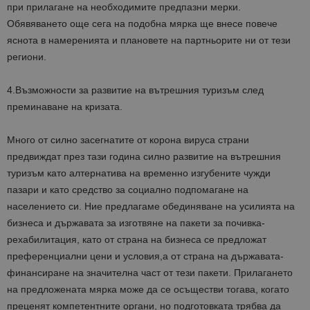
при прилагане на необходимите предпазни мерки.
Обявяването още сега на подобна мярка ще внесе повече
яснота в намеренията и плановете на партньорите ни от тези
региони.
4.Възможности за развитие на вътрешния туризъм след
преминаване на кризата.
Много от силно засегнатите от корона вируса страни
предвиждат през тази година силно развитие на вътрешния
туризъм като алтернатива на временно изгубените чужди
пазари и като средство за социално подпомагане на
населението си. Ние предлагаме обединяване на усилията на
бизнеса и държавата за изготвяне на пакети за почивка-
рехабилитация, като от страна на бизнеса се предложат
преференциални цени и условия,а от страна на държавата-
финансиране на значителна част от тези пакети. Прилагането
на предложената мярка може да се осъществи тогава, когато
преценят компетентните органи, но подготовката трябва да