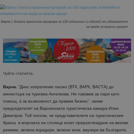
Варна с богата празнична програма за 100-годишния си юбилей от обявяването
на града за морски курорт
Чуйте статията:
Варна.
“Днес изпратихме писмо (ВТК, ВАРХ, ВАСТА) до
министъра на туризма Ангелкова. Не гововим за пари като
помощ, а за възможност да правим бизнес”, заяви
председателят на Варненската туристическа камара Илин
Димитров. Той посочи, че представителите на туристическия
бранш в морската ни столица искат преразглеждане на визови
режими, зелени коридори, зелени зони, ваучери ва българите.