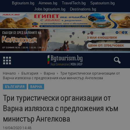
Bgtourism.bg
Airnews.bg
TravelTech.bg
Spatourism.bg
Jobs.bgtourism.bg
Destinations.bg
Начало
България
Варна
Три туристически организации от
Варна излязоха с предложения към министър Ангелкова
БЪЛГАРИЯ
ВАРНА
Три туристически организации от
Варна излязоха с предложения към
министър Ангелкова
16/04/2020 14:48