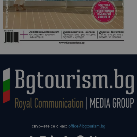
свържете се с нас:
office@bgtourism.bg