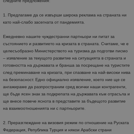
следните предложения:
1. Предлагаме да се извърши широка реклама на страната ни
като най-слабо засегната от пандемията.
Ежедневно нашите чуждестранни партньори ни питат за
състоянието и развитието на кризата в страната. Считаме, че е
целесъобразно Министерството на туризма да подготви писмо
– изявление за текущото развитие на ситуацията в страната и
готовността на държавата и бранша за посрещане на туристите
след преминаване на кризата, при спазване на най-високи нива
на безопасност. Едно официално изявление, което ние ще се
ангажираме да разпространим сред всички наши контрагенти,
ще бъде ясен знак за подкрепата на държавата към отрасъла и
ще внесе повече яснота в представите за бъдещото развитие
на взаимоотношенията ни с партньорите.
2. Преразглеждане на визовия режим по отношение на Руската
Федерация, Република Турция и някои Арабски страни