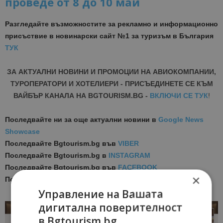
проведе от 8 до 10 май
Разгледайте възможностите за рекламно и информационно
присъствие в новинарски сайт №1 за туризъм в България
ТУК
ЗА АКТУАЛНИ НОВИНИ И ПРОМОЦИИ НА АВИОКОМПАНИИ,
ТУРОПЕРАТОРИ И ХОТЕЛИЕРИ - ПРИСЪЕДИНЕТЕ СЕ КЪМ
ВАЙБЪР КАНАЛА НА BGTOURISM.BG -
ВКЛЮЧИ СЕ ТУК
!
Последвайте ни за още актуални новини
в
Google News
Showcase
Последвайте
Bgtourism.bg във
VIBER
Последвайте
Bgtourism.bg в
INSTAGRAM
Последвайте
Bgtourism.bg във
FACEBOOK
×
Последвайте
Bgtourism.bg в
YOUTUBE
Управление на Вашата
дигитална поверителност
в Bgtourism.bg