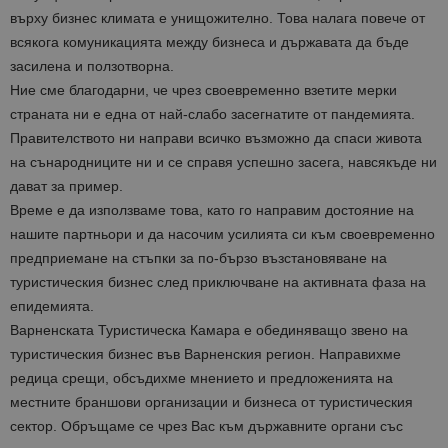
върху бизнес климата е унищожително. Това налага повече от
всякога комуникацията между бизнеса и държавата да бъде
засилена и ползотворна.
Ние сме благодарни, че чрез своевременно взетите мерки
страната ни е една от най-слабо засегнатите от пандемията.
Правителството ни направи всичко възможно да спаси живота
на сънародниците ни и се справя успешно засега, навсякъде ни
дават за пример.
Време е да използваме това, като го направим достояние на
нашите партньори и да насочим усилията си към своевременно
предприемане на стъпки за по-бързо възстановяване на
туристическия бизнес след приключване на активната фаза на
епидемията.
Варненската Туристическа Камара е обединяващо звено на
туристическия бизнес във Варненския регион. Направихме
редица срещи, обсъдихме мнението и предложенията на
местните браншови организации и бизнеса от туристическия
сектор. Обръщаме се чрез Вас към държавните органи със