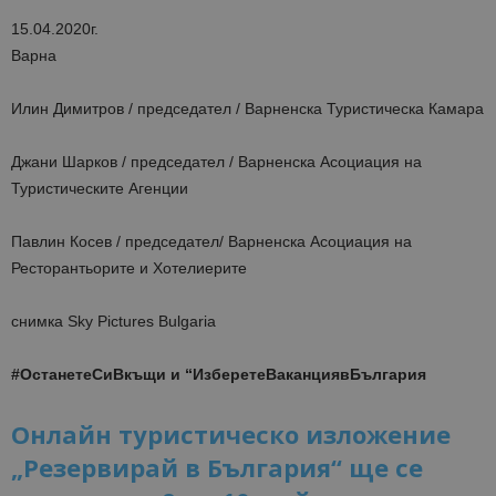
15.04.2020г.
Варна
Илин Димитров / председател / Варненска Туристическа Камара
Джани Шарков / председател / Варненска Асоциация на
Туристическите Агенции
Павлин Косев / председател/ Варненска Асоциация на
Ресторантьорите и Хотелиерите
снимка Sky Pictures Bulgaria
#ОстанетеСиВкъщи и “ИзберетеВаканциявБългария
Онлайн туристическо изложение
„Резервирай в България“ ще се