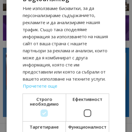
Ние използваме бисквитки, за да
персонализираме съдържанието,
рекламите и да анализираме нашия
трафик. Също така споделяме
информация за използването на нашия
сайт от ваша страна с нашите
партньори за реклама и анализи, които
може да я комбинират с друга
информация, която сте им
предоставили или която са събрали от
вашето използване на техните услуги.
Прочетете още
Интервю
Интервю
Галина Декова: Перник има
Анселмо Капороси: България
потенциал за културна
може да съчетае автентичния
Строго
Ефективност
дестинация
туризъм с технологиите на
необходимо
бъдещето
Таргетиране
Функционалност