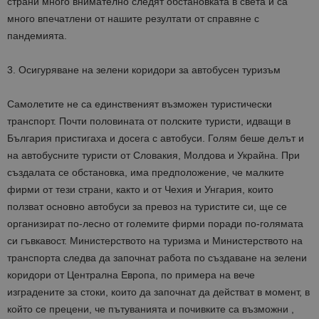
страни много внимателно следят обстановката в света и са
много впечатлени от нашите резултати от справяне с
пандемията.
3. Осигуряване на зелени коридори за автобусен туризъм
Самолетите не са единственият възможен туристически
транспорт. Почти половината от полските туристи, идващи в
България пристигаха и досега с автобуси. Голям беше делът и
на автобусните туристи от Словакия, Молдова и Украйна. При
създалата се обстановка, има предположение, че малките
фирми от тези страни, както и от Чехия и Унгария, които
ползват основно автобуси за превоз на туристите си, ще се
организират по-лесно от големите фирми поради по-голямата
си гъвкавост. Министерството на туризма и Министерството на
транспорта следва да започнат работа по създаване на зелени
коридори от Централна Европа, по примера на вече
изградените за стоки, които да започнат да действат в момент, в
който се прецени, че пътуванията и почивките са възможни ,