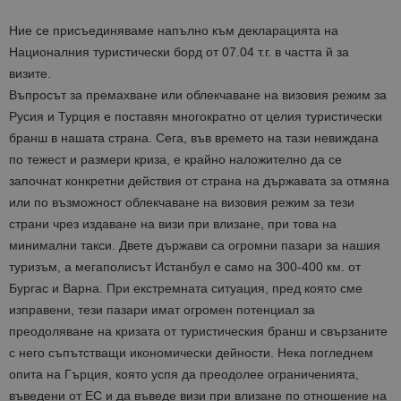
Ние се присъединяваме напълно към декларацията на
Националния туристически борд от 07.04 т.г. в частта й за
визите.
Въпросът за премахване или облекчаване на визовия режим за
Русия и Турция е поставян многократно от целия туристически
бранш в нашата страна. Сега, във времето на тази невиждана
по тежест и размери криза, е крайно наложително да се
започнат конкретни действия от страна на държавата за отмяна
или по възможност облекчаване на визовия режим за тези
страни чрез издаване на визи при влизане, при това на
минимални такси. Двете държави са огромни пазари за нашия
туризъм, а мегаполисът Истанбул е само на 300-400 км. от
Бургас и Варна. При екстремната ситуация, пред която сме
изправени, тези пазари имат огромен потенциал за
преодоляване на кризата от туристическия бранш и свързаните
с него съпътстващи икономически дейности. Нека погледнем
опита на Гърция, която успя да преодолее ограниченията,
въведени от ЕС и да въведе визи при влизане по отношение на