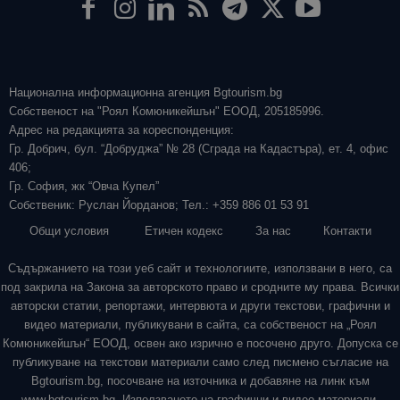
Национална информационна агенция Bgtourism.bg
Собственост на "Роял Комюникейшън" ЕООД, 205185996.
Адрес на редакцията за кореспонденция:
Гр. Добрич, бул. “Добруджа” № 28 (Сграда на Кадастъра), ет. 4, офис
406;
Гр. София, жк “Овча Купел”
Собственик: Руслан Йорданов; Тел.: +359 886 01 53 91
Общи условия
Етичен кодекс
За нас
Контакти
Съдържанието на този уеб сайт и технологиите, използвани в него, са
под закрила на Закона за авторското право и сродните му права. Всички
авторски статии, репортажи, интервюта и други текстови, графични и
видео материали, публикувани в сайта, са собственост на „Роял
Комюникейшън“ ЕООД, освен ако изрично е посочено друго. Допуска се
публикуване на текстови материали само след писмено съгласие на
Bgtourism.bg, посочване на източника и добавяне на линк към
www.bgtourism.bg. Използването на графични и видео материали,