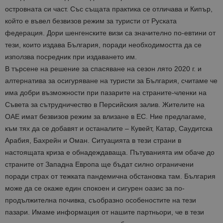
островната си част. Със същата практика се отличава и Кипър,
който е въвел безвизов режим за туристи от Руската
федерация. Дори шенгенските визи са значително по-евтини от
тези, които издава България, поради необходимостта да се
използва посредник при издаването им.
В търсене на решение за спасяване на сезон лято 2020 г. и
алтернатива за осигуряване на туристи за България, считаме че
има добри възможности при пазарите на страните-членки на
Съвета за сътрудничество в Персийския залив. Жителите на
ОАЕ имат безвизов режим за влизане в ЕС. Ние предлагаме,
към тях да се добавят и останалите – Кувейт, Катар, Саудитска
Арабия, Бахрейн и Оман. Ситуацията в тези страни в
настоящата криза е обнадеждаваща. Пътуванията им обаче до
страните от Западна Европа ще бъдат силно ограничени
поради страх от тежката пандемична обстановка там. България
може да се окаже един спокоен и сигурен оазис за по-
продължителна почивка, съобразно особеностите на тези
пазари. Имаме информация от нашите партньори, че в тези