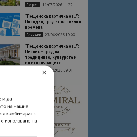
11/07/2026 11:22
Петрич
“Пощенска картичка от…”:
Пловдив, градът на всички
времена
23/06/2026 10:00
Пловдив
“Пощенска картичка от…”:
Перник – град на
традициите, културата и
вдъхновяващите...
×
17/06/2026 09:01
Перник
 и да
ето на нашия
а я комбинират с
то използване на