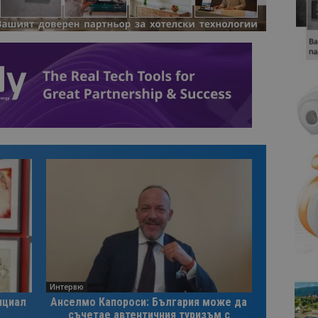
Интервю
нциал
Анселмо Капороси: България може да
съчетае автентичния туризъм с