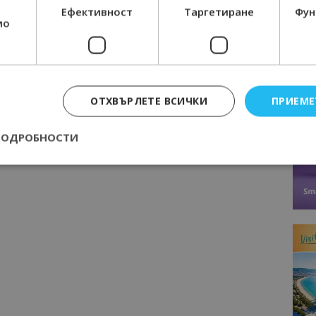
Ефективност
Таргетиране
Фун
мо
ОТХВЪРЛЕТЕ ВСИЧКИ
ПРИЕМЕ
ПОДРОБНОСТИ
Строго необходимо
Ефективност
Таргетиране
Функционалност
е бисквитки позволяват основната функционалност на уебсайта, като потребит
нта. Уебсайтът не може да се използва правилно без строго необходими бискви
Доставчик
/
Валиден
Описание
Домейн
до
epted
lisandraramos.com
7 дни
Тази бисквитка се използва, за да зап
bgtourism.bg
на потребителя за използването на бис