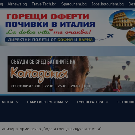
bg
Airnews.bg
TravelTech.bg
Spatourism.bg
Jobs.bgtourism.bg
Des
МЕСТА
СЪБИТИЕН ТУРИЗЪМ
ТУРОПЕРАТОРИ
ТЕХНОЛО
ганизира гурме-вечер „Водата среща въздуха и земята”