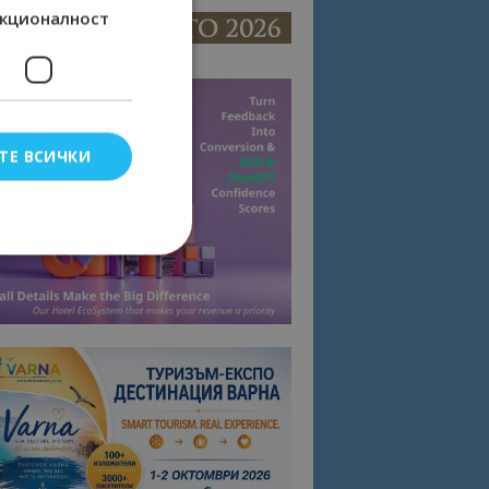
кционалност
ТЕ ВСИЧКИ
елско влизане и
тки.
омните съгласието
квитки на сайта.