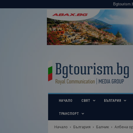
Bgtourism.
B
g
t
o
u
r
i
НАЧАЛО
СВЯТ
БЪЛГАРИЯ
s
m
.
ТРАНСПОРТ
b
g
Начало
България
Балчик
Албена ор
–