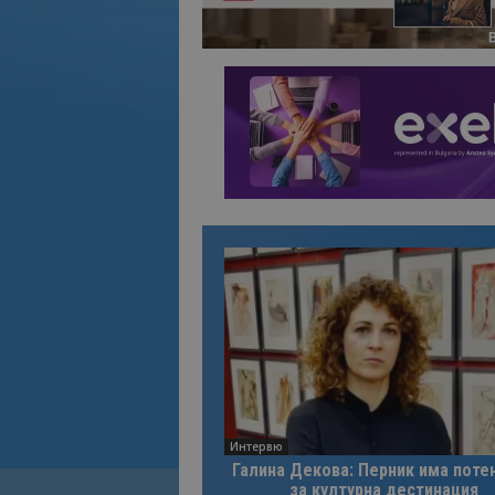
Интервю
Галина Декова: Перник има поте
за културна дестинация