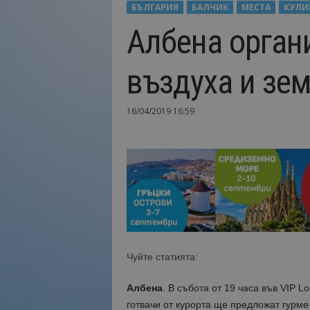
БЪЛГАРИЯ
БАЛЧИК
МЕСТА
КУЛИ
Н
Албена орган
а
й
-
въздуха и зем
в
а
ж
16/04/2019 16:59
н
о
т
о
о
т
т
у
р
и
Чуйте статията:
з
м
Албена
. В събота от 19 часа във VIP 
а
!
готвачи от курорта ще предложат гурме