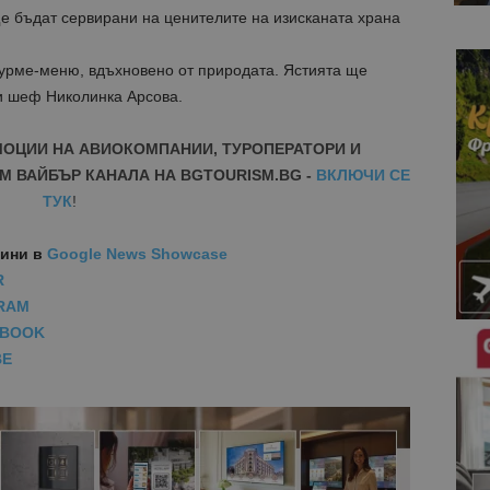
 бъдат сервирани на ценителите на изисканата храна
гурме-меню, вдъхновено от природата. Ястията ще
и шеф Николинка Арсова.
МОЦИИ НА АВИОКОМПАНИИ, ТУРОПЕРАТОРИ И
М ВАЙБЪР КАНАЛА НА BGTOURISM.BG -
ВКЛЮЧИ СЕ
ТУК
!
вини
в
Google News Showcase
R
RAM
EBOOK
BE