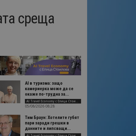
ата среща
AI в туризма: защо
камериерка може да се
окаже по-трудна за...
AI Travel Economy с Елица Стоилова
05/08/2026 08:28
Тим Браун: Хотелите губят
пари заради грешки в
данните и липсващи...
AI Travel Economy с Елица Стоилова