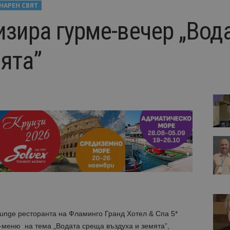
НАРЕН СВЯТ
изира гурме-вечер „Вод
ята”
Lounge ресторанта на Фламинго Гранд Хотел & Спа 5*
-меню на тема „Водата среща въздуха и земята”,