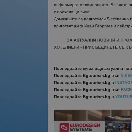
информират от компанията. Блюдата ще
с подходящи вина.
Домакините са подготвили 5-степенно 
приготвят шеф Иван Георгиев и пейстр
ЗА АКТУАЛНИ НОВИНИ И ПРО
ХОТЕЛИЕРИ - ПРИСЪЕДИНЕТЕ СЕ КЪ
Последвайте ни за още актуални но
Последвайте
Bgtourism.bg във
VIBE
Последвайте
Bgtourism.bg в
INSTAG
Последвайте
Bgtourism.bg във
FAC
Последвайте
Bgtourism.bg в
YOUTU