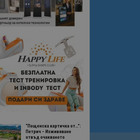
“Пощенска картичка от…”:
Петрич – Изживяване
отвъд очакваното