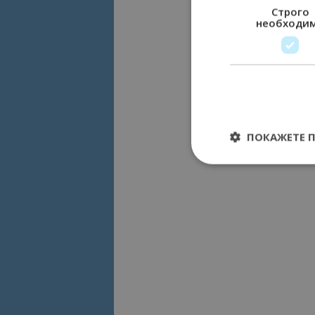
Строго
необходи
ПОКАЖЕТЕ 
Строго необходимит
управление на акау
Име
cookie_notice_acc