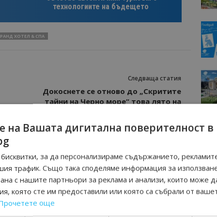
технологиите на бъдещето
РАНД ХОТЕЛ & СПА
Следваща статия
Докоснете се отново до „Скритите
тайни на Черно море“ това лято на
остров Света Анастасия
е на Вашата дигитална поверителност в
bg
бисквитки, за да персонализираме съдържанието, рекламите
шия трафик. Също така споделяме информация за използван
рана с нашите партньори за реклама и анализи, които може д
я, която сте им предоставили или която са събрали от ваше
Прочетете още