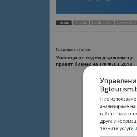
ТАГОВЕ
АЛБЕНА
ГУРМЕ-ВЕЧЕР
ФЛАМИНГО Г
Предишна статия
Ученици от седем държави ще
правят бизнес на ТФ ФЕСТ 2019
Управлени
Bgtourism.
Ние използваме 
анализираме на
сайт от ваша ст
друга информаци
техните услуги.