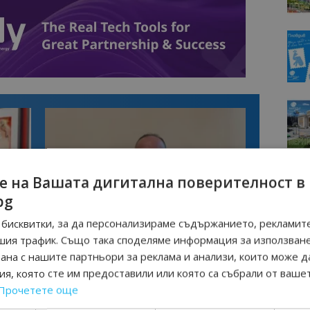
е на Вашата дигитална поверителност в
bg
бисквитки, за да персонализираме съдържанието, рекламите
Интервю
шия трафик. Също така споделяме информация за използван
нциал
Анселмо Капороси: България може да
рана с нашите партньори за реклама и анализи, които може д
съчетае автентичния туризъм с
технологиите на бъдещето
я, която сте им предоставили или която са събрали от ваше
Прочетете още