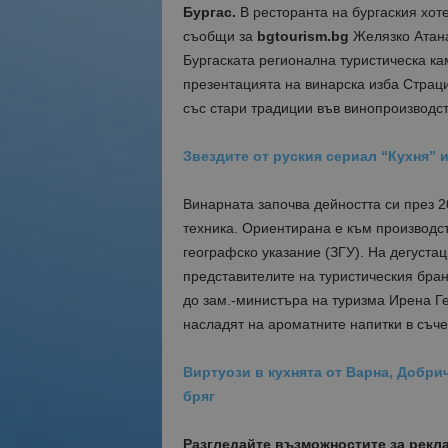
Бургас.
В ресторанта на бургаския хоте
съобщи за
bgtourism.bg
Желязко Атана
Бургаската регионална туристическа кам
презентацията на винарска изба Страц
със стари традиции във винопроизводст
Звездите от руския сериал “Кухня” 
Винарната започва дейността си през 
техника. Ориентирана е към производст
географско указание (ЗГУ). На дегуста
представителите на туристическия бран
до зам.-министъра на туризма Ирена Ге
насладят на ароматните напитки в съче
Виртуози в кухнята от Варна, Добри
бряг
Разгледайте възможностите за рекл