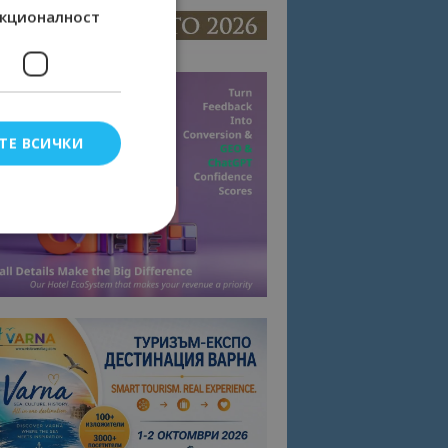
кционалност
ТЕ ВСИЧКИ
елско влизане и
тки.
омните съгласието
квитки на сайта.