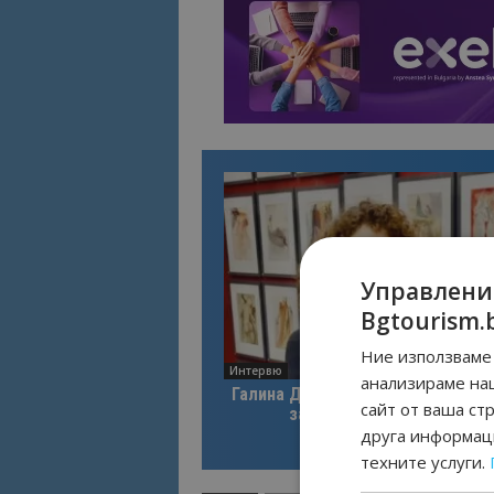
Управлени
Bgtourism.
Ние използваме 
Интервю
анализираме на
Галина Декова: Перник има поте
сайт от ваша ст
за културна дестинация
друга информаци
техните услуги.