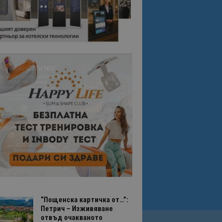
“Пощенска картичка от…”:
Петрич – Изживяване
отвъд очакваното