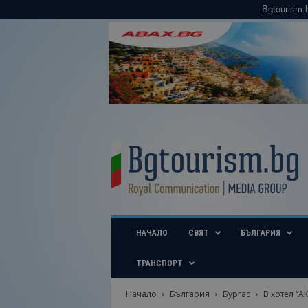
Bgtourism.
B
g
t
o
u
r
i
НАЧАЛО
СВЯТ
БЪЛГАРИЯ
s
m
.
ТРАНСПОРТ
b
g
Начало
България
Бургас
В хотел “А
–