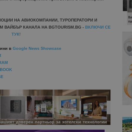
МОЦИИ НА АВИОКОМПАНИИ, ТУРОПЕРАТОРИ И
М ВАЙБЪР КАНАЛА НА BGTOURISM.BG -
ВКЛЮЧИ СЕ
ТУК
!
вини
в
Google News Showcase
R
RAM
EBOOK
BE