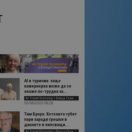
т
AI в туризма: защо
камериерка може да се
окаже по-трудна за...
AI Travel Economy с Елица Стоилова
05/08/2026 08:28
Тим Браун: Хотелите губят
пари заради грешки в
данните и липсващи...
AI Travel Economy с Елица Стоилова