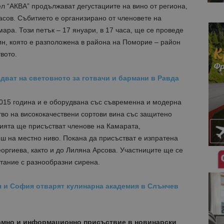
л “АКВА” продължават дегустациите на вино от региона,
сов. Събитието е организирано от членовете на
ара. Този петък – 17 януари, в 17 часа, ще се проведе
ин, която е разположена в района на Поморие – район
вото.
идват на световното за готвачи и бармани в Равда
2015 година и е оборудвана със съвременна и модерна
во на висококачествени сортови вина със защитено
цията ще присъстват членове на Камарата,
ш на местно ниво. Покана да присъстват е изпратена
оргиева, както и до Лиляна Арсова. Участниците ще се
тание с разнообразни сирена.
ч и София отварят кулинарна академия в Слънчев
амно и информационно присъствие в новинарски