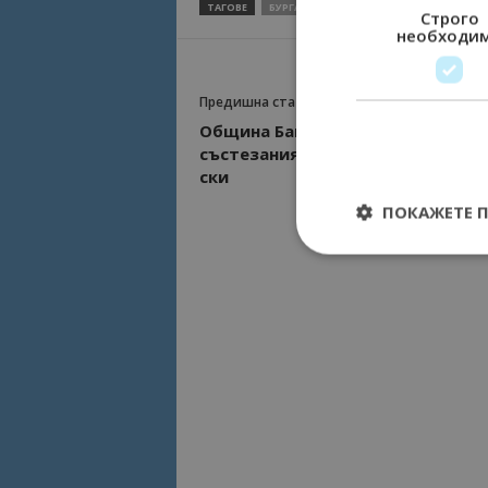
ТАГОВЕ
БУРГАС
ВИНАРСКА ИЗБА СТРАЦИН
Строго
необходи
Предишна статия
Община Банско е в готовност за
състезанията за Световната куп
ски
ПОКАЖЕТЕ 
Строго необходимит
управление на акау
Име
cookie_notice_acc