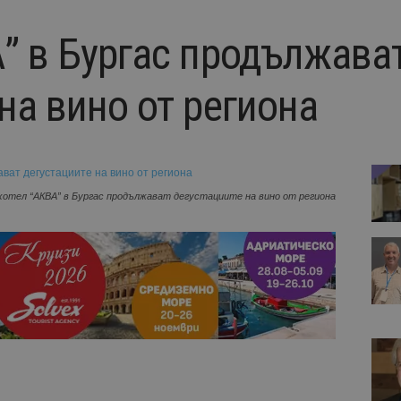
А” в Бургас продължава
на вино от региона
хотел “АКВА” в Бургас продължават дегустациите на вино от региона