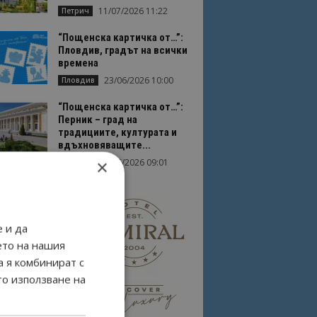
11/07/2026 11:22
Петрич
“Пощенска картичка от…”:
Пловдив, градът на всички
времена
23/06/2026 10:00
Пловдив
“Пощенска картичка от…”:
Перник – град на
традициите, културата и
вдъхновяващите...
×
17/06/2026 09:01
Перник
 и да
ето на нашия
а я комбинират с
то използване на