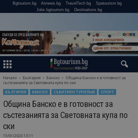
Bgtourism.bg
Airnews.bg
TravelTech.bg
Spatourism.bg
Jobs.bgtourism.bg
Destinations.bg
Начало
България
Банско
Община Банско е в готовност за
състезанията за Световната купа по ски
БЪЛГАРИЯ
БАНСКО
СЪБИТИЕН ТУРИЗЪМ
СПОРТ
Община Банско е в готовност за
състезанията за Световната купа по
ски
15/01/2020 13:11