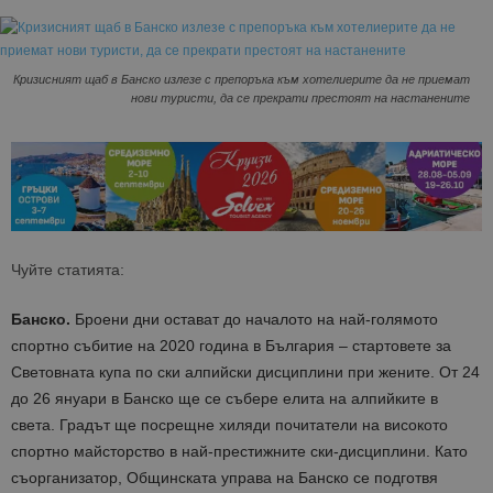
Кризисният щаб в Банско излезе с препоръка към хотелиерите да не приемат
нови туристи, да се прекрати престоят на настанените
Чуйте статията:
Банско.
Броени дни остават до началото на най-голямото
спортно събитие на 2020 година в България – стартовете за
Световната купа по ски алпийски дисциплини при жените. От 24
до 26 януари в Банско ще се събере елита на алпийките в
света. Градът ще посрещне хиляди почитатели на високото
спортно майсторство в най-престижните ски-дисциплини. Като
съорганизатор, Общинската управа на Банско се подготвя