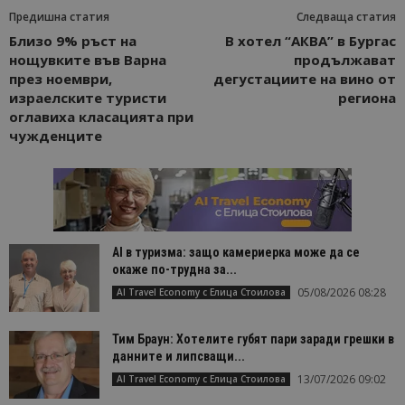
Предишна статия
Следваща статия
Близо 9% ръст на
В хотел “АКВА” в Бургас
нощувките във Варна
продължават
през ноември,
дегустациите на вино от
израелските туристи
региона
оглавиха класацията при
чужденците
AI в туризма: защо камериерка може да се
окаже по-трудна за...
05/08/2026 08:28
AI Travel Economy с Елица Стоилова
Тим Браун: Хотелите губят пари заради грешки в
данните и липсващи...
13/07/2026 09:02
AI Travel Economy с Елица Стоилова