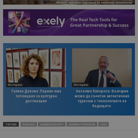
Интервю
Интервю
Галина Декова: Перник има
Анселмо Капороси: България
потенциал за културна
може да съчетае автентичния
дестинация
туризъм с технологиите на
бъдещето
ТАГОВЕ
БАНСКО
ЗИМЕН КУРОРТ
ЗИМЕН ТУРИЗЪМ
СКИ