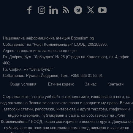
Национална информационна агенция Bgtourism.bg
Собственост на "Роял Комюникейшън" ЕООД, 205185996.
Адрес на редакцията за кореспонденция:
Гр. Добрич, бул. “Добруджа” № 28 (Сграда на Кадастъра), ет. 4, офис
406;
Гр. София, жк “Овча Купел”
Собственик: Руслан Йорданов; Тел.: +359 886 01 53 91
Общи условия
Етичен кодекс
За нас
Контакти
Съдържанието на този уеб сайт и технологиите, използвани в него, са
под закрила на Закона за авторското право и сродните му права. Всички
авторски статии, репортажи, интервюта и други текстови, графични и
видео материали, публикувани в сайта, са собственост на „Роял
Комюникейшън“ ЕООД, освен ако изрично е посочено друго. Допуска се
публикуване на текстови материали само след писмено съгласие на