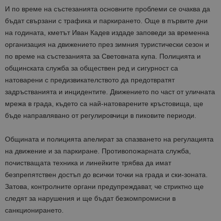
И по време на състезанията основните проблеми се очаква да
бъдат свързани с трафика и паркирането. Още в първите дни
на годината, кметът Иван Кадев издаде заповеди за временна
организация на движението през зимния туристически сезон и
по време на състезанията за Световната купа. Полицията и
общинската служба за обществен ред и сигурност са
натоварени с предизвикателството да предотвратят
задръстванията и инцидентите. Движението по част от уличната
мрежа в града, където са най-натоварените кръстовища, ще
бъде направлявано от регулировчици в пиковите периоди.
Общината и полицията апелират за спазването на регулацията
на движение и за паркиране. Противопожарната служба,
почистващата техника и линейките трябва да имат
безпрепятствен достъп до всички точки на града и ски-зоната.
Затова, контролните органи предупреждават, че стриктно ще
следят за нарушения и ще бъдат безкомпромисни в
санкционирането.