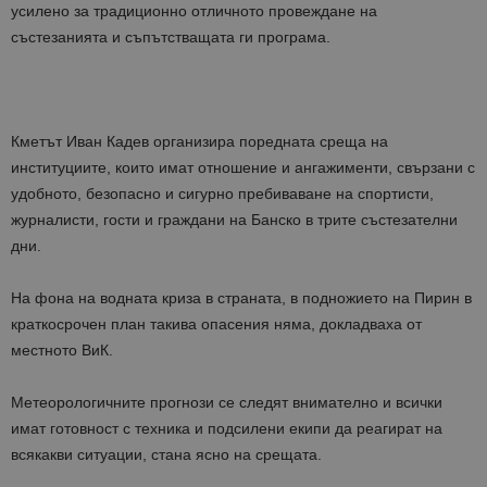
усилено за традиционно отличното провеждане на
състезанията и съпътстващата ги програма.
Кметът Иван Кадев организира поредната среща на
институциите, които имат отношение и ангажименти, свързани с
удобното, безопасно и сигурно пребиваване на спортисти,
журналисти, гости и граждани на Банско в трите състезателни
дни.
На фона на водната криза в страната, в подножието на Пирин в
краткосрочен план такива опасения няма, докладваха от
местното ВиК.
Метеорологичните прогнози се следят внимателно и всички
имат готовност с техника и подсилени екипи да реагират на
всякакви ситуации, стана ясно на срещата.