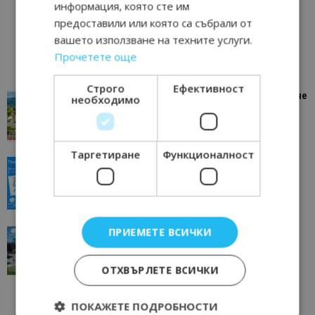
информация, която сте им
предоставили или която са събрали от
вашето използване на техните услуги.
Прочетете още
Строго
Ефективност
“Пощенска картичка от…”: Петрич – Изживяване
необходимо
отвъд очакваното
11/07/2026 11:22
Петрич
Таргетиране
Функционалност
“Пощенска картичка от…”: Пловдив, градът на
всички времена
23/06/2026 10:00
Пловдив
ПРИЕМЕТЕ ВСИЧКИ
“Пощенска картичка от…”: Перник – град на
традициите, културата и вдъхновяващите...
17/06/2026 09:01
Перник
ОТХВЪРЛЕТЕ ВСИЧКИ
ПОКАЖЕТЕ ПОДРОБНОСТИ