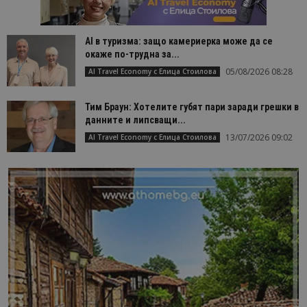
AI в туризма: защо камериерка може да се
окаже по-трудна за...
05/08/2026 08:28
AI Travel Economy с Елица Стоилова
Тим Браун: Хотелите губят пари заради грешки в
данните и липсващи...
13/07/2026 09:02
AI Travel Economy с Елица Стоилова