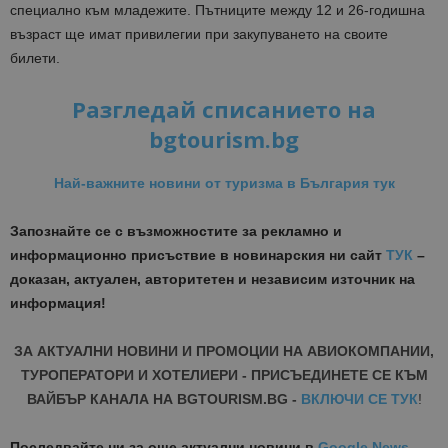
специално към младежите. Пътниците между 12 и 26-годишна
възраст ще имат привилегии при закупуването на своите
билети.
Разгледай списанието на
bgtourism.bg
Най-важните новини от туризма в България тук
Запознайте се с възможностите за рекламно и
информационно присъствие в новинарския ни сайт
ТУК
–
доказан, актуален, авторитетен и независим източник на
информация!
ЗА АКТУАЛНИ НОВИНИ И ПРОМОЦИИ НА АВИОКОМПАНИИ,
ТУРОПЕРАТОРИ И ХОТЕЛИЕРИ - ПРИСЪЕДИНЕТЕ СЕ КЪМ
ВАЙБЪР КАНАЛА НА BGTOURISM.BG -
ВКЛЮЧИ СЕ ТУК
!
Последвайте ни за още актуални новини
в
Google News