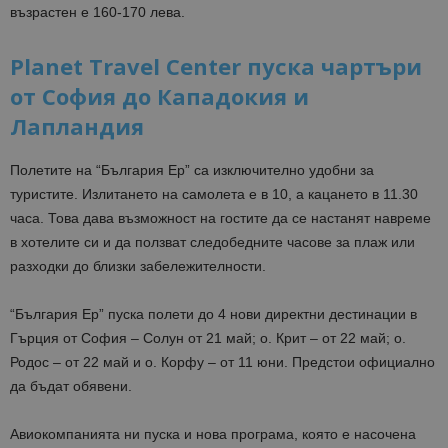
възрастен е 160-170 лева.
Planet Travel Center пуска чартъри
от София до Кападокия и
Лапландия
Полетите на “България Ер” са изключително удобни за
туристите. Излитането на самолета е в 10, а кацането в 11.30
часа. Това дава възможност на гостите да се настанят навреме
в хотелите си и да ползват следобедните часове за плаж или
разходки до близки забележителности.
“България Ер” пуска полети до 4 нови директни дестинации в
Гърция от София – Солун от 21 май; о. Крит – от 22 май; о.
Родос – от 22 май и о. Корфу – от 11 юни. Предстои официално
да бъдат обявени.
Авиокомпанията ни пуска и нова програма, която е насочена