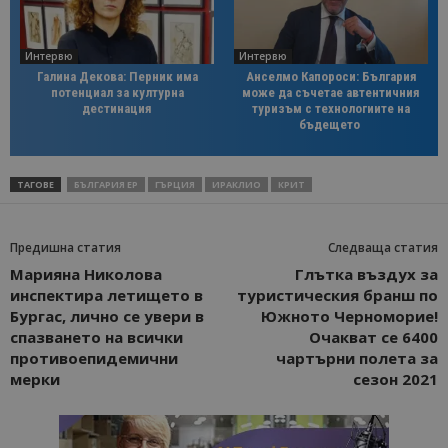
Интервю
Интервю
Галина Декова: Перник има
Анселмо Капороси: България
потенциал за културна
може да съчетае автентичния
дестинация
туризъм с технологиите на
бъдещето
ТАГОВЕ
БЪЛГАРИЯ ЕР
ГЪРЦИЯ
ИРАКЛИО
КРИТ
Предишна статия
Следваща статия
Марияна Николова
Глътка въздух за
инспектира летището в
туристическия бранш по
Бургас, лично се увери в
Южното Черноморие!
спазването на всички
Очакват се 6400
противоепидемични
чартърни полета за
мерки
сезон 2021