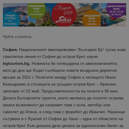
Чуйте статията:
София.
Националният авиопревозвач “България Ер” пуска нова
самолетна линия от София до остров Крит, научи
bgtourism.bg.
Новината бе потвърдена от авиокомпанията,
като до дни ще бъдат съобщени новите въздушни директни
връзки за 2021 г. Полетите между София и летището
Никос
Казандзакис в
столицата на гръцкия остров Крит – Ираклио,
започват от 22 май. Продължителността на полета е 90 мин.
Досега българските туристи, които желаеха да посетят острова
имаха възможност да направят това с кола, автобус или
самолет до Атина, а след това с ферибот до Ираклио. Нашенци
пътуваха и с Ryanair от София до Ханя – една от областите на
остров Крит. Към днешна дата цената за еднопосочен билет за