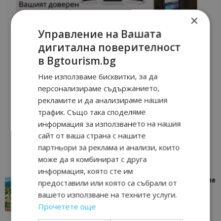
×
Управление на Вашата
дигитална поверителност
в Bgtourism.bg
Ние използваме бисквитки, за да
персонализираме съдържанието,
рекламите и да анализираме нашия
трафик. Също така споделяме
информация за използването на нашия
сайт от ваша страна с нашите
партньори за реклама и анализи, които
може да я комбинират с друга
информация, която сте им
“Пощенска картичка от…”: Петрич – Изживяване
предоставили или която са събрали от
отвъд очакваното
вашето използване на техните услуги.
11/07/2026 11:22
Петрич
Прочетете още