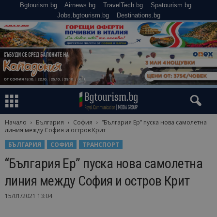
Bgtourism.bg
Airnews.bg
TravelTech.bg
Spatourism.bg
Jobs.bgtourism.bg
Destinations.bg
Начало
България
София
“България Ер” пуска нова самолетна
линия между София и остров Крит
БЪЛГАРИЯ
СОФИЯ
ТРАНСПОРТ
“България Ер” пуска нова самолетна
линия между София и остров Крит
15/01/2021 13:04