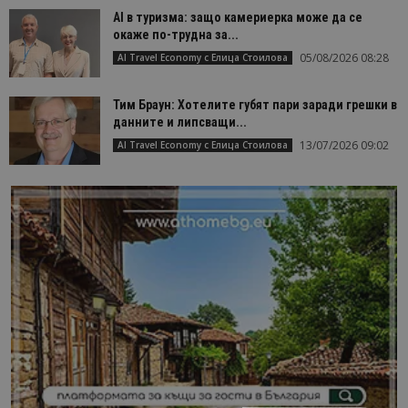
AI в туризма: защо камериерка може да се
окаже по-трудна за...
05/08/2026 08:28
AI Travel Economy с Елица Стоилова
Тим Браун: Хотелите губят пари заради грешки в
данните и липсващи...
13/07/2026 09:02
AI Travel Economy с Елица Стоилова