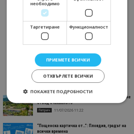
необходимо
Таргетиране
Функционалност
ПРИЕМЕТЕ ВСИЧКИ
ОТХВЪРЛЕТЕ ВСИЧКИ
ПОКАЖЕТЕ ПОДРОБНОСТИ
“Пощенска картичка от…”: Петрич – Изживяване
отвъд очакваното
11/07/2026 11:22
Петрич
Строго необходимо
Ефективност
Таргетиране
Функционалност
“Пощенска картичка от…”: Пловдив, градът на
всички времена