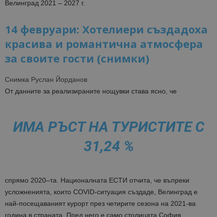
Велинград 2021 – 2027 г.
14 февруари: Хотелиери създадоха
красива и романтична атмосфера
за своите гости (снимки)
Снимка Руслан Йорданов
От данните за реализираните нощувки става ясно, че
ИМА РЪСТ НА ТУРИСТИТЕ С
31,24 %
спрямо 2020–та. Националната ЕСТИ отчита, че въпреки
усложненията, които COVID-ситуация създаде, Велинград е
най-посещаваният курорт през четирите сезона на 2021-ва
година в страната. Пред него е само столицата София,