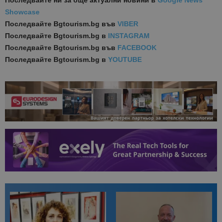
Последвайте ни за още актуални новини
в
Google News
Showcase
Последвайте
Bgtourism.bg във
VIBER
Последвайте
Bgtourism.bg в
INSTAGRAM
Последвайте
Bgtourism.bg във
FACEBOOK
Последвайте
Bgtourism.bg в
YOUTUBE