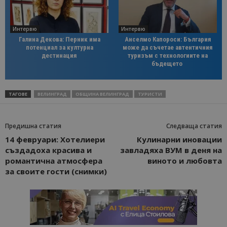
Интервю
Интервю
Галина Декова: Перник има
Анселмо Капороси: България
потенциал за културна
може да съчетае автентичния
дестинация
туризъм с технологиите на
бъдещето
ТАГОВЕ
ВЕЛИНГРАД
ОБЩИНА ВЕЛИНГРАД
ТУРИСТИ
Предишна статия
Следваща статия
14 февруари: Хотелиери
Кулинарни иновации
създадоха красива и
завладяха ВУМ в деня на
романтична атмосфера
виното и любовта
за своите гости (снимки)