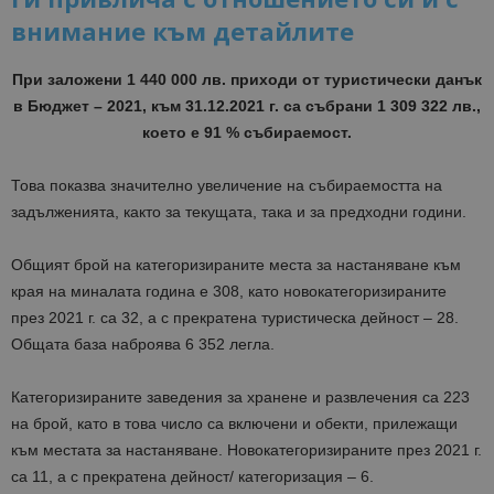
внимание към детайлите
При заложени 1 440 000 лв. приходи от туристически данък
в Бюджет – 2021, към 31.12.2021 г. са събрани 1 309 322 лв.,
което е 91 % събираемост.
Това показва значително увеличение на събираемостта на
задълженията, както за текущата, така и за предходни години.
Общият брой на категоризираните места за настаняване към
края на миналата година е 308, като новокатегоризираните
през 2021 г. са 32, a с прекратена туристическа дейност – 28.
Общата база наброява 6 352 легла.
Категоризираните заведения за хранене и развлечения са 223
на брой, като в това число са включени и обекти, прилежащи
към местата за настаняване. Новокатегоризираните през 2021 г.
са 11, а с прекратена дейност/ категоризация – 6.