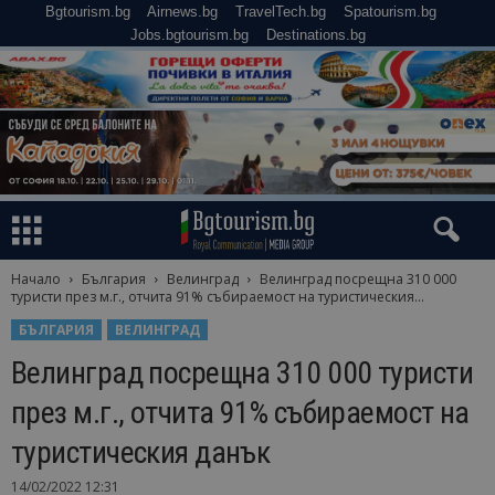
Bgtourism.bg
Airnews.bg
TravelTech.bg
Spatourism.bg
Jobs.bgtourism.bg
Destinations.bg
Начало
България
Велинград
Велинград посрещна 310 000
туристи през м.г., отчита 91% събираемост на туристическия...
БЪЛГАРИЯ
ВЕЛИНГРАД
Велинград посрещна 310 000 туристи
през м.г., отчита 91% събираемост на
туристическия данък
14/02/2022 12:31