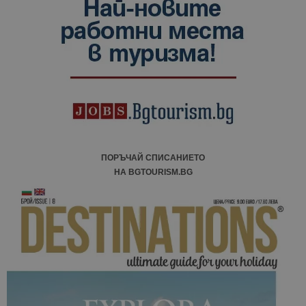
данни за
посетители
сесии и
кампании 
отчетите з
анализ на
сайтовете.
ПОРЪЧАЙ СПИСАНИЕТО
НА BGTOURISM.BG