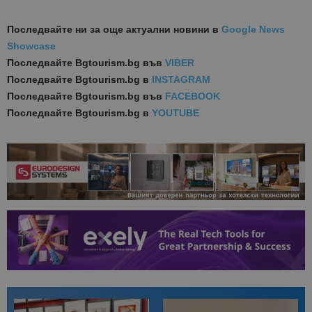
Последвайте ни за още актуални новини
в
Google News
Showcase
Последвайте
Bgtourism.bg във
VIBER
Последвайте
Bgtourism.bg в
INSTAGRAM
Последвайте
Bgtourism.bg във
FACEBOOK
Последвайте
Bgtourism.bg в
YOUTUBE