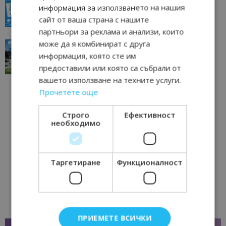
всички времена
информация за използването на нашия
23/06/2026 10:00
Пловдив
сайт от ваша страна с нашите
партньори за реклама и анализи, които
може да я комбинират с друга
“Пощенска картичка от…”: Перник – град на
традициите, културата и вдъхновяващите...
информация, която сте им
17/06/2026 09:01
Перник
предоставили или която са събрали от
вашето използване на техните услуги.
Прочетете още
Строго
Ефективност
необходимо
Таргетиране
Функционалност
ПРИЕМЕТЕ ВСИЧКИ