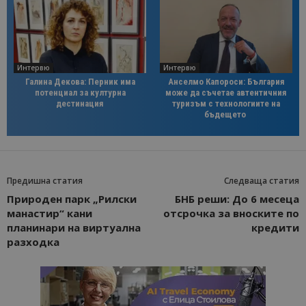
Интервю
Интервю
Галина Декова: Перник има
Анселмо Капороси: България
потенциал за културна
може да съчетае автентичния
дестинация
туризъм с технологиите на
бъдещето
Предишна статия
Следваща статия
Природен парк „Рилски
БНБ реши: До 6 месеца
манастир“ кани
отсрочка за вноските по
планинари на виртуална
кредити
разходка