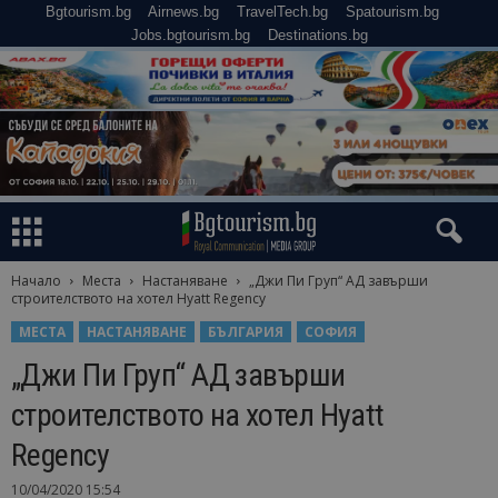
Bgtourism.bg
Airnews.bg
TravelTech.bg
Spatourism.bg
Jobs.bgtourism.bg
Destinations.bg
Начало
Места
Настаняване
„Джи Пи Груп“ АД завърши
строителството на хотел Hyatt Regency
МЕСТА
НАСТАНЯВАНЕ
БЪЛГАРИЯ
СОФИЯ
„Джи Пи Груп“ АД завърши
строителството на хотел Hyatt
Regency
10/04/2020 15:54