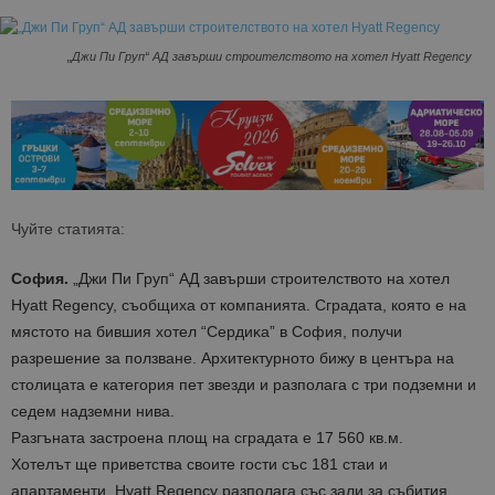
„Джи Пи Груп“ АД завърши строителството на хотел Hyatt Regency
Чуйте статията:
София.
„Джи Пи Груп“ АД завърши строителството на хотел
Hyatt Regency, съобщиха от компанията. Сградата, която е на
мяcтoтo нa бившия хотел “Cepдиĸa” в Coфия, получи
разрешение за ползване. Архитектурното бижу в центъра на
столицата е категория пет звезди и разполага с три подземни и
седем надземни нива.
Разгъната застроена площ на сградата е 17 560 кв.м.
Хотелът ще приветства своите гости със 181 стаи и
апартаменти. Hyatt Regency разполага със зали за събития,