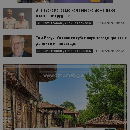
AI в туризма: защо камериерка може да се
окаже по-трудна за...
05/08/2026 08:28
AI Travel Economy с Елица Стоилова
Тим Браун: Хотелите губят пари заради грешки в
данните и липсващи...
13/07/2026 09:02
AI Travel Economy с Елица Стоилова