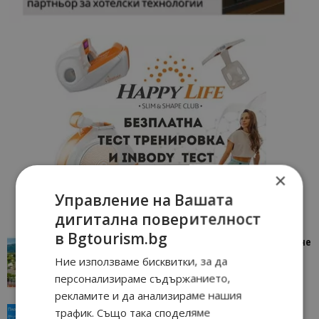
×
Управление на Вашата
дигитална поверителност
в Bgtourism.bg
“Пощенска картичка от…”: Петрич – Изживяване
отвъд очакваното
Ние използваме бисквитки, за да
11/07/2026 11:22
Петрич
персонализираме съдържанието,
рекламите и да анализираме нашия
трафик. Също така споделяме
“Пощенска картичка от…”: Пловдив, градът на