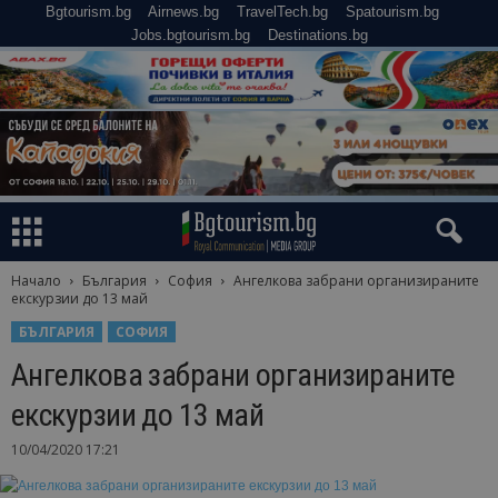
Bgtourism.bg
Airnews.bg
TravelTech.bg
Spatourism.bg
Jobs.bgtourism.bg
Destinations.bg
Начало
България
София
Ангелкова забрани организираните
екскурзии до 13 май
БЪЛГАРИЯ
СОФИЯ
Ангелкова забрани организираните
екскурзии до 13 май
10/04/2020 17:21