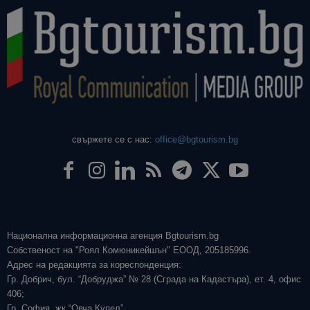
свържете се с нас:
office@bgtourism.bg
Национална информационна агенция Bgtourism.bg
Собственост на "Роял Комюникейшън" ЕООД, 205185996.
Адрес на редакцията за кореспонденция:
Гр. Добрич, бул. “Добруджа” № 28 (Сграда на Кадастъра), ет. 4, офис
406;
Гр. София, жк “Овча Купел”