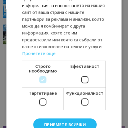
всички времена
информация за използването на нашия
сайт от ваша страна с нашите
23/06/2026 10:00
Пловдив
партньори за реклама и анализи, които
може да я комбинират с друга
“Пощенска картичка от…”: Перник – град на
традициите, културата и вдъхновяващите...
информация, която сте им
предоставили или която са събрали от
17/06/2026 09:01
Перник
вашето използване на техните услуги.
Прочетете още
Строго
Ефективност
необходимо
Таргетиране
Функционалност
ПРИЕМЕТЕ ВСИЧКИ