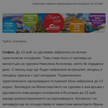
Ангелкова забрани организираните екскурзии до 13 май
Чуйте статията:
София.
До 13 май се удължава забраната на всички
туристически пътувания. Това става ясно от заповед на
министъра на туризма Николина Ангелкова, която бе издадена
днес. С месец още ще бъдат забранени вътрешния, входящ и
изходящ туризъм с цел екскурзии. Първоначално
туристическите организирани пътувания бяха забранени до 13
април. Заповедта на Министерството на туризма е във връзка с
удълженото извънредно положение в България до 13 май
заради разпространението на коронавируса. Контролът на
заповедта ще се осъществява от заместник министрите Ирена