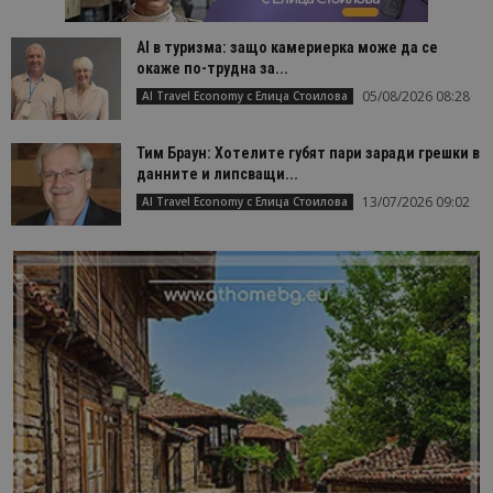
AI в туризма: защо камериерка може да се
окаже по-трудна за...
05/08/2026 08:28
AI Travel Economy с Елица Стоилова
Тим Браун: Хотелите губят пари заради грешки в
данните и липсващи...
13/07/2026 09:02
AI Travel Economy с Елица Стоилова