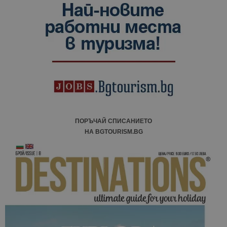
данни за
посетители
сесии и
кампании 
отчетите з
анализ на
сайтовете.
ПОРЪЧАЙ СПИСАНИЕТО
НА BGTOURISM.BG