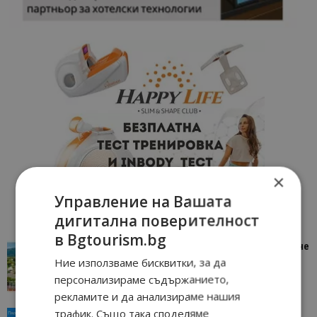
×
Управление на Вашата
дигитална поверителност
в Bgtourism.bg
“Пощенска картичка от…”: Петрич – Изживяване
отвъд очакваното
Ние използваме бисквитки, за да
персонализираме съдържанието,
11/07/2026 11:22
Петрич
рекламите и да анализираме нашия
трафик. Също така споделяме
“Пощенска картичка от…”: Пловдив, градът на