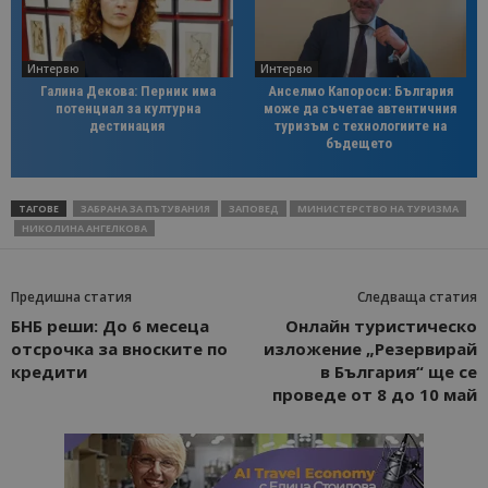
Интервю
Интервю
Галина Декова: Перник има
Анселмо Капороси: България
потенциал за културна
може да съчетае автентичния
дестинация
туризъм с технологиите на
бъдещето
ТАГОВЕ
ЗАБРАНА ЗА ПЪТУВАНИЯ
ЗАПОВЕД
МИНИСТЕРСТВО НА ТУРИЗМА
НИКОЛИНА АНГЕЛКОВА
Предишна статия
Следваща статия
БНБ реши: До 6 месеца
Онлайн туристическо
отсрочка за вноските по
изложение „Резервирай
кредити
в България“ ще се
проведе от 8 до 10 май