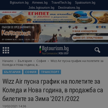
Bgtourism.bg
Airnews.bg
TravelTech.bg
Spatourism.bg
Jobs.bgtourism.bg
Destinations.bg
Начало
България
София
Wizz Air пусна график на полетите за
Коледа и Нова година, в...
БЪЛГАРИЯ
СОФИЯ
ТРАНСПОРТ
Wizz Air пусна график на полетите за
Коледа и Нова година, в продажба са
билетите за Зима ‘2021/2022
10/02/2021 14:36