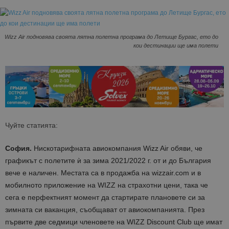
Wizz Air подновява своята лятна полетна програма до Летище Бургас, ето до
кои дестинации ще има полети
Чуйте статията:
София.
Нискотарифната авиокомпания Wizz Air обяви, че
графикът с полетите ѝ за зима 2021/2022 г. от и до България
вече е наличен. Местата са в продажба на wizzair.com и в
мобилното приложение на WIZZ на страхотни цени, така че
сега е перфектният момент да стартирате плановете си за
зимната си ваканция, съобщават от авиокомпанията. През
първите две седмици членовете на WIZZ Discount Club ще имат