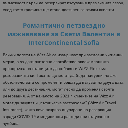
възможност първи да резервират пътувания през зимния сезон,
след което графикът ще стане достъпен за всички клиенти.
Романтично петзвездно
изживяване за Свети Валентин в
InterContinental Sofia
Всички полети на Wizz Air се извършват при засилени хигиенни
мерки, а за допълнително спокойствие авиокомпанията
препоръчва на пътниците да добавят и WIZZ Flex към
резервацията си. Така те ще могат да бъдат сигурни, че ако
обстоятелствата се променят и решат да пътуват на друга дата
или до друга дестинация, могат лесно да променят своята
резервация. А от началото на 2021 г. клиентите на Wizz Air
могат да закупят и „пътническа застраховка” (Wizz Air Travel
Insurance), която вече покрива анулиране на резервация
заради COVID-19 и медицински разходи при пътуване в
чужбина.