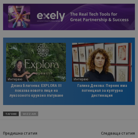
Интервю
Интервю
Диана Благоева: EXPLORA III
Галина Декова: Перник има
показва новото лице на
потенциал за културна
луксозното круизно пътуване
дестинация
ТАГОВЕ
WIZZ AIR
Предишна статия
Следваща статия