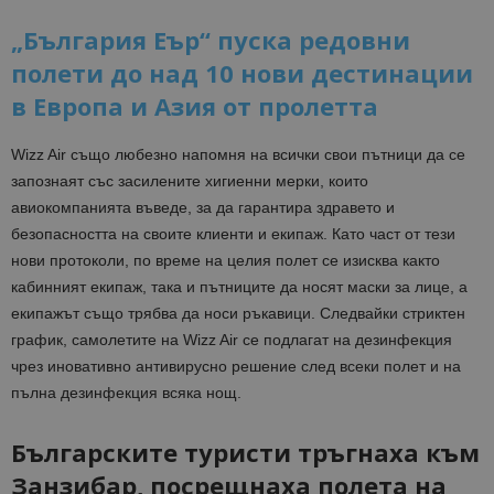
„България Еър“ пуска редовни
полети до над 10 нови дестинации
в Европа и Азия от пролетта
Wizz Air също любезно напомня на всички свои пътници да се
запознаят със засилените хигиенни мерки, които
авиокомпанията въведе, за да гарантира здравето и
безопасността на своите клиенти и екипаж. Като част от тези
нови протоколи, по време на целия полет се изисква както
кабинният екипаж, така и пътниците да носят маски за лице, а
екипажът също трябва да носи ръкавици. Следвайки стриктен
график, самолетите на Wizz Air се подлагат на дезинфекция
чрез иновативно антивирусно решение след всеки полет и на
пълна дезинфекция всяка нощ.
Българските туристи тръгнаха към
Занзибар, посрещнаха полета на