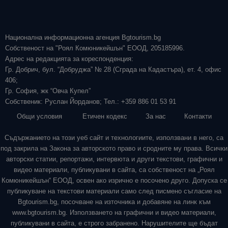
Национална информационна агенция Bgtourism.bg
Собственост на "Роял Комюникейшън" ЕООД, 205185996.
Адрес на редакцията за кореспонденция:
Гр. Добрич, бул. “Добруджа” № 28 (Сграда на Кадастъра), ет. 4, офис
406;
Гр. София, жк “Овча Купел”
Собственик: Руслан Йорданов; Тел.: +359 886 01 53 91
Общи условия
Етичен кодекс
За нас
Контакти
Съдържанието на този уеб сайт и технологиите, използвани в него, са
под закрила на Закона за авторското право и сродните му права. Всички
авторски статии, репортажи, интервюта и други текстови, графични и
видео материали, публикувани в сайта, са собственост на „Роял
Комюникейшън“ ЕООД, освен ако изрично е посочено друго. Допуска се
публикуване на текстови материали само след писмено съгласие на
Bgtourism.bg, посочване на източника и добавяне на линк към
www.bgtourism.bg. Използването на графични и видео материали,
публикувани в сайта, е строго забранено. Нарушителите ще бъдат