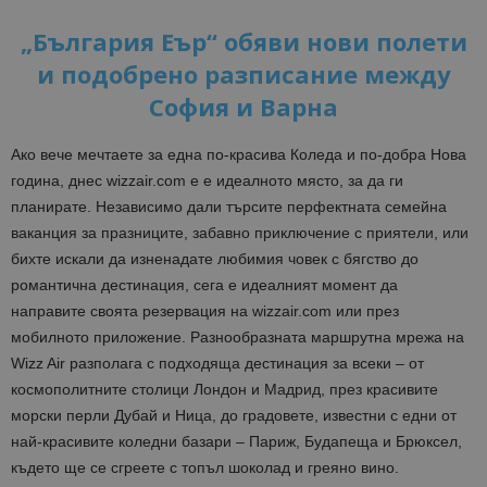
„България Еър“ обяви нови полети
и подобрено разписание между
София и Варна
Ако вече мечтаете за една по-красива Коледа и по-добра Нова
година, днес wizzair.com e е идеалното място, за да ги
планирате. Независимо дали търсите перфектната семейна
ваканция за празниците, забавно приключение с приятели, или
бихте искали да изненадате любимия човек с бягство до
романтична дестинация, сега е идеалният момент да
направите своята резервация на wizzair.com или през
мобилното приложение. Разнообразната маршрутна мрежа на
Wizz Air разполага с подходяща дестинация за всеки – от
космополитните столици Лондон и Мадрид, през красивите
морски перли Дубай и Ница, до градовете, известни с едни от
най-красивите коледни базари – Париж, Будапеща и Брюксел,
където ще се сгреете с топъл шоколад и греяно вино.