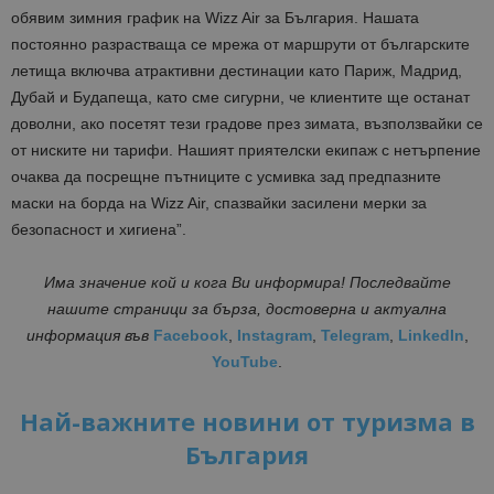
обявим зимния график на Wizz Air за България. Нашата
постоянно разрастваща се мрежа от маршрути от българските
летища включва атрактивни дестинации като Париж, Мадрид,
Дубай и Будапеща, като сме сигурни, че клиентите ще останат
доволни, ако посетят тези градове през зимата, възползвайки се
от ниските ни тарифи. Нашият приятелски екипаж с нетърпение
очаква да посрещне пътниците с усмивка зад предпазните
маски на борда на Wizz Air, спазвайки засилени мерки за
безопасност и хигиена”.
Има значение кой и кога Ви информира! Последвайте
нашите страници за бърза, достоверна и актуална
информация във
Facebook
,
Instagram
,
Telegram
,
LinkedIn
,
YouTube
.
Най-важните новини от туризма в
България