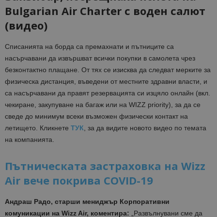
Bulgarian Air Charter с воден салют
(видео)
Списанията на борда са премахнати и пътниците са
насърчавани да извършват всички покупки в самолета чрез
безконтактно плащане. От тях се изисква да следват мерките за
физическа дистанция, въведени от местните здравни власти, и
са насърчавани да правят резервацията си изцяло онлайн (вкл.
чекиране, закупуване на багаж или на WIZZ priority), за да се
сведе до минимум всеки възможен физически контакт на
летището. Кликнете
ТУК
, за да видите новото видео по темата
на компанията.
Пътническата застраховка на Wizz
Air вече покрива COVID-19
Андраш Радо, старши мениджър Корпоративни
комуникации на Wizz Air, коментира:
„Развълнувани сме да