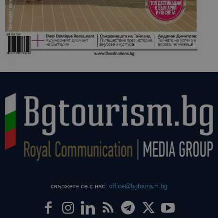
свържете се с нас:
office@bgtourism.bg