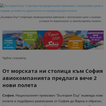
„България Еър“ стартира промоционална кампания с ексклузивни цени и гъвкави
условия по директните си международни полети
Чуйте статията:
От морската ни столица към София
авиокомпанията предлага вече 2
нови полета
София.
Националният превозвач “България Еър” въвежда нови
полети и подобрено разписание от София до Варна и обратно,