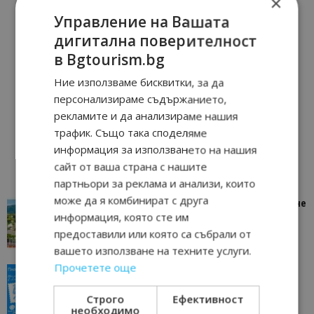
×
Управление на Вашата
дигитална поверителност
в Bgtourism.bg
Ние използваме бисквитки, за да
персонализираме съдържанието,
рекламите и да анализираме нашия
трафик. Също така споделяме
информация за използването на нашия
сайт от ваша страна с нашите
партньори за реклама и анализи, които
може да я комбинират с друга
“Пощенска картичка от…”: Петрич – Изживяване
информация, която сте им
отвъд очакваното
предоставили или която са събрали от
11/07/2026 11:22
Петрич
вашето използване на техните услуги.
Прочетете още
“Пощенска картичка от…”: Пловдив, градът на
всички времена
Строго
Ефективност
23/06/2026 10:00
Пловдив
необходимо