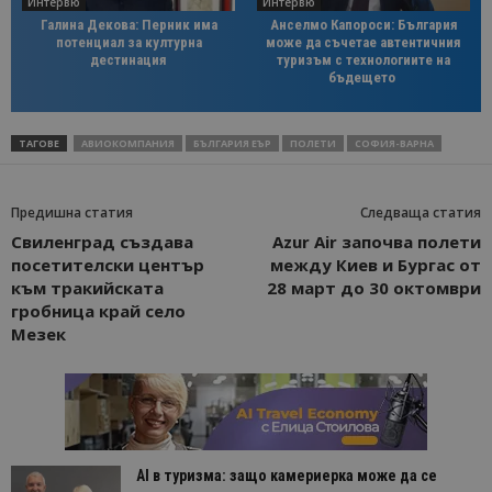
Интервю
Интервю
Галина Декова: Перник има
Анселмо Капороси: България
потенциал за културна
може да съчетае автентичния
дестинация
туризъм с технологиите на
бъдещето
ТАГОВЕ
АВИОКОМПАНИЯ
БЪЛГАРИЯ ЕЪР
ПОЛЕТИ
СОФИЯ-ВАРНА
Предишна статия
Следваща статия
Свиленград създава
Azur Air започва полети
посетителски център
между Киев и Бургас от
към тракийската
28 март до 30 октомври
гробница край село
Мезек
AI в туризма: защо камериерка може да се