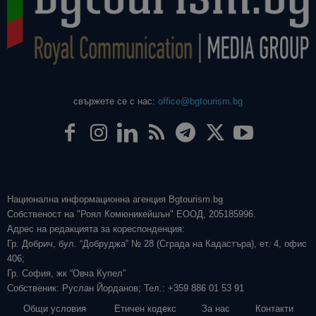
свържете се с нас:
office@bgtourism.bg
Национална информационна агенция Bgtourism.bg
Собственост на "Роял Комюникейшън" ЕООД, 205185996.
Адрес на редакцията за кореспонденция:
Гр. Добрич, бул. “Добруджа” № 28 (Сграда на Кадастъра), ет. 4, офис
406;
Гр. София, жк “Овча Купел”
Собственик: Руслан Йорданов; Тел.: +359 886 01 53 91
Общи условия
Етичен кодекс
За нас
Контакти