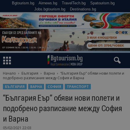
Bgtourism.bg
Airnews.bg
TravelTech.bg
Spatourism.bg
Jobs.bgtourism.bg
Destinations.bg
Начало
България
Варна
“България Еър” обяви нови полети и
подобрено разписание между София и Варна
БЪЛГАРИЯ
ВАРНА
СОФИЯ
ТРАНСПОРТ
“България Еър” обяви нови полети и
подобрено разписание между София
и Варна
05/02/2021 22:03