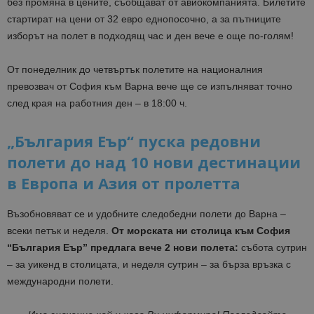
без промяна в цените, съобщават от авиокомпанията. Билетите
стартират на цени от 32 евро еднопосочно, а за пътниците
изборът на полет в подходящ час и ден вече е още по-голям!
От понеделник до четвъртък полетите на националния
превозвач от София към Варна вече ще се изпълняват точно
след края на работния ден – в 18:00 ч.
„България Еър“ пуска редовни
полети до над 10 нови дестинации
в Европа и Азия от пролетта
Възобновяват се и удобните следобедни полети до Варна –
всеки петък и неделя.
От морската ни столица към София
“България Еър” предлага вече 2 нови полета:
събота сутрин
– за уикенд в столицата, и неделя сутрин – за бърза връзка с
международни полети.