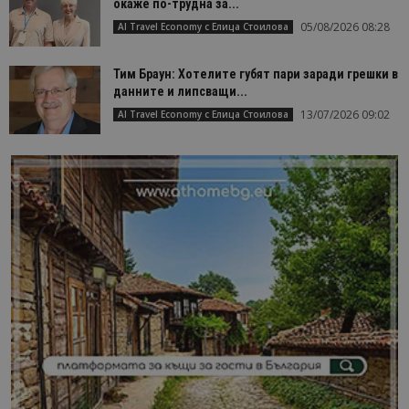
окаже по-трудна за...
05/08/2026 08:28
AI Travel Economy с Елица Стоилова
Тим Браун: Хотелите губят пари заради грешки в
данните и липсващи...
13/07/2026 09:02
AI Travel Economy с Елица Стоилова