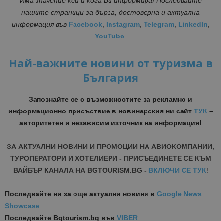
Има значение кой и кога Ви информира! Последвайте
нашите страници за бърза, достоверна и актуална
информация във
Facebook
,
Instagram
,
Telegram
,
LinkedIn
,
YouTube
.
Най-важните новини от туризма в
България
Запознайте се с възможностите за рекламно и
информационно присъствие в новинарския ни сайт
ТУК
–
авторитетен и независим източник на информация!
ЗА АКТУАЛНИ НОВИНИ И ПРОМОЦИИ НА АВИОКОМПАНИИ,
ТУРОПЕРАТОРИ И ХОТЕЛИЕРИ - ПРИСЪЕДИНЕТЕ СЕ КЪМ
ВАЙБЪР КАНАЛА НА BGTOURISM.BG -
ВКЛЮЧИ СЕ ТУК
!
Последвайте ни за още актуални новини
в
Google News
Showcase
Последвайте
Bgtourism.bg във
VIBER