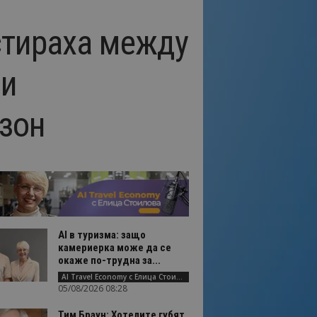
стираха между
ди
езон
AI в туризма: защо
камериерка може да се
окаже по-трудна за...
AI Travel Economy с Елица Стоилова
05/08/2026 08:28
Тим Браун: Хотелите губят