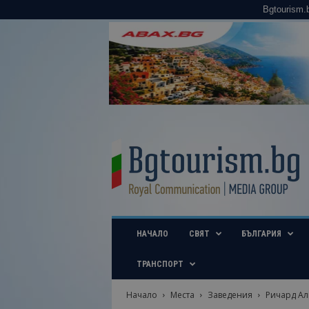
Bgtourism.
B
g
t
o
u
r
i
НАЧАЛО
СВЯТ
БЪЛГАРИЯ
s
m
.
ТРАНСПОРТ
b
g
Начало
Места
Заведения
Ричард Али
–