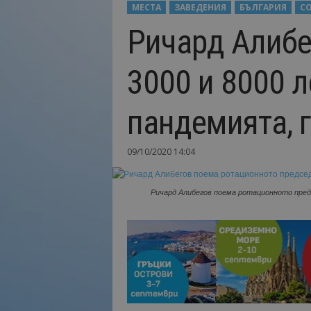
МЕСТА
ЗАВЕДЕНИЯ
БЪЛГАРИЯ
С
Н
Ричард Алибе
а
й
-
3000 и 8000 л
в
а
ж
пандемията, 
н
о
т
09/10/2020 14:04
о
о
т
Ричард Алибегов поема ротационното пре
т
у
р
и
з
м
а
!