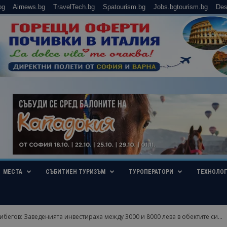
bg
Airnews.bg
TravelTech.bg
Spatourism.bg
Jobs.bgtourism.bg
Des
МЕСТА
СЪБИТИЕН ТУРИЗЪМ
ТУРОПЕРАТОРИ
ТЕХНОЛО
бегов: Заведенията инвестираха между 3000 и 8000 лева в обектите си...