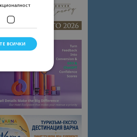
кционалност
ТЕ ВСИЧКИ
елско влизане и
тки.
омните съгласието
квитки на сайта.