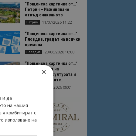
“Пощенска картичка от…”:
Петрич – Изживяване
отвъд очакваното
11/07/2026 11:22
Петрич
“Пощенска картичка от…”:
Пловдив, градът на всички
времена
23/06/2026 10:00
Пловдив
“Пощенска картичка от…”:
Перник – град на
×
традициите, културата и
вдъхновяващите...
17/06/2026 09:01
Перник
 и да
ето на нашия
а я комбинират с
то използване на