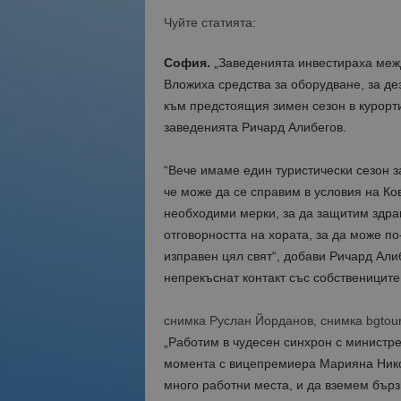
Чуйте статията:
София.
„Заведенията инвестираха межд
Вложиха средства за оборудване, за д
към предстоящия зимен сезон в курорти
заведенията Ричард Алибегов.
“Вече имаме един туристически сезон за
че може да се справим в условия на Ков
необходими мерки, за да защитим здрав
отговорността на хората, за да може по
изправен цял свят“, добави Ричард Алиб
непрекъснат контакт със собствениците 
снимка Руслан Йорданов, снимка bgtou
„Работим в чудесен синхрон с министре
момента с вицепремиера Марияна Нико
много работни места, и да вземем бърз