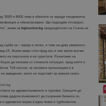
у 3000 и 8000 лева в обектите си заради пандемията.
езинфекция и обезопасяване. Ще подходим отговорно
тe”, заяви за
bgtourism.bg
председателят на Съюза на
д гърба си – макар и летен, и това ни дава увереност,
ид-19. Знаем какво стои пред нас и сме взели всички
ето на персонала и на туристите. Разчитаме на
-бързо да излезем от сложната ситуация, пред която е
егов. Той посочи, че неговата организация е в
на заведения, които се подготвят за зимния сезон.
rism.bg
ствата на здравеопазването и туризма. Срещите до
лова дадоха възможност да съхраним бизнеса си,
и и адекватни мерки в една тежка и турболентна