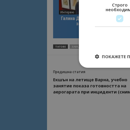
Строго
необходи
Интервю
Галина Декова: Перник има поте
за културна дестинация
ТАГОВЕ
ЗАВЕДЕНИЯ
ПАНДЕМИЯ
РИЧАРД А
ПОКАЖЕТЕ 
Предишна статия
Екшън на летище Варна, учебно
занятие показа готовността на
Строго необходимит
аерогарата при инциденти (сни
управление на акау
Име
cookie_notice_acc