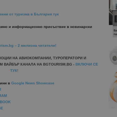
вини от туризма в България тук
амно и информационно присъствие в новинарски
rism.bg – 2 милиона читатели!
МОЦИИ НА АВИОКОМПАНИИ, ТУРОПЕРАТОРИ И
М ВАЙБЪР КАНАЛА НА BGTOURISM.BG -
ВКЛЮЧИ СЕ
ТУК
!
вини
в
Google News Showcase
R
RAM
EBOOK
BE