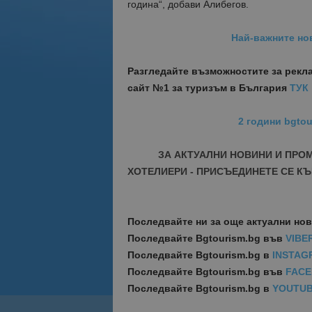
година“, добави Алибегов.
Най-важните но
Разгледайте възможностите за рекл
сайт №1 за туризъм в България
ТУК
2 години bgtou
ЗА АКТУАЛНИ НОВИНИ И ПРО
ХОТЕЛИЕРИ - ПРИСЪЕДИНЕТЕ СЕ КЪ
Последвайте ни за още актуални но
Последвайте
Bgtourism.bg във
VIBE
Последвайте
Bgtourism.bg в
INSTAG
Последвайте
Bgtourism.bg във
FAC
Последвайте
Bgtourism.bg в
YOUTU