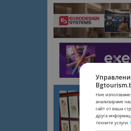
Управлени
Bgtourism.
Ние използваме 
анализираме на
сайт от ваша ст
друга информаци
техните услуги.