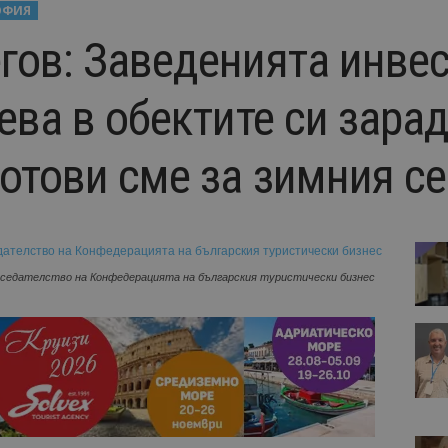
ОФИЯ
гов: Заведенията инве
ева в обектите си зара
готови сме за зимния с
дседателство на Конфедерацията на българския туристически бизнес