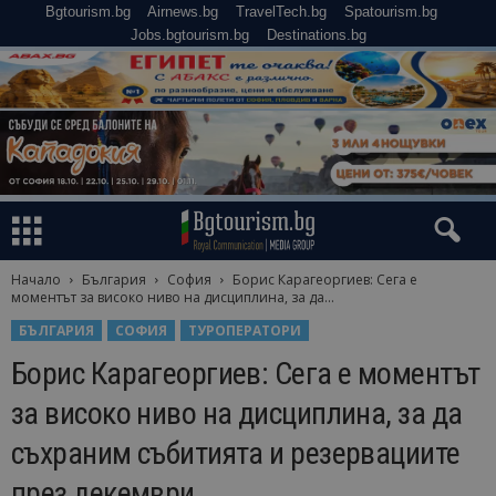
Bgtourism.bg
Airnews.bg
TravelTech.bg
Spatourism.bg
Jobs.bgtourism.bg
Destinations.bg
Начало
България
София
Борис Карагеоргиев: Сега е
моментът за високо ниво на дисциплина, за да...
БЪЛГАРИЯ
СОФИЯ
ТУРОПЕРАТОРИ
Борис Карагеоргиев: Сега е моментът
за високо ниво на дисциплина, за да
съхраним събитията и резервациите
през декември