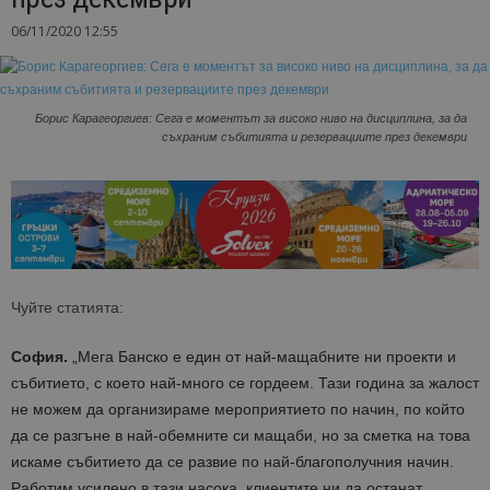
06/11/2020 12:55
Борис Карагеоргиев: Сега е моментът за високо ниво на дисциплина, за да
съхраним събитията и резервациите през декември
Чуйте статията:
София.
„Мега Банско е един от най-мащабните ни проекти и
събитието, с което най-много се гордеем.
Тази година за жалост
не можем да организираме мероприятието по начин, по който
да се разгъне в най-обемните си мащаби, но за сметка на това
искаме събитието да се развие по най-благополучния начин.
Работим усилено в тази насока, клиентите ни да останат