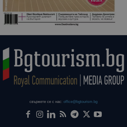
свържете се с нас:
office@bgtourism.bg