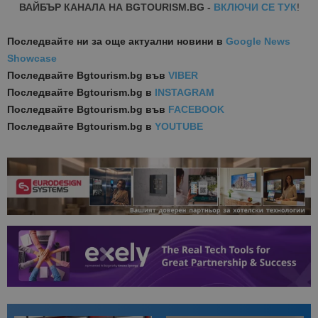
ВАЙБЪР КАНАЛА НА BGTOURISM.BG -
ВКЛЮЧИ СЕ ТУК
!
Последвайте ни за още актуални новини
в
Google News
Showcase
Последвайте
Bgtourism.bg във
VIBER
Последвайте
Bgtourism.bg в
INSTAGRAM
Последвайте
Bgtourism.bg във
FACEBOOK
Последвайте
Bgtourism.bg в
YOUTUBE