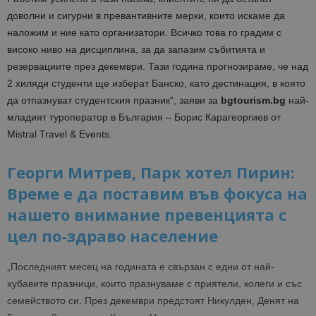
доволни и сигурни в превантивните мерки, които искаме да
наложим и ние като организатори. Всичко това го градим с
високо ниво на дисциплина, за да запазим събитията и
резервациите през декември. Тази година прогнозираме, че над
2 хиляди студенти ще изберат Банско, като дестинация, в която
да отпазнуват студентския празник“, заяви за
bgtourism.bg
най-
младият туроператор в България – Борис Карагеоргиев от
Mistral Travel & Events.
Георги Митрев, Парк хотел Пирин:
Време е да поставим във фокуса на
нашето внимание превенцията с
цел по-здраво нaселение
„Последният месец на годината е свързан с едни от най-
хубавите празници, които празнуваме с приятели, колеги и със
семейството си. През декември предстоят Никулден, Денят на