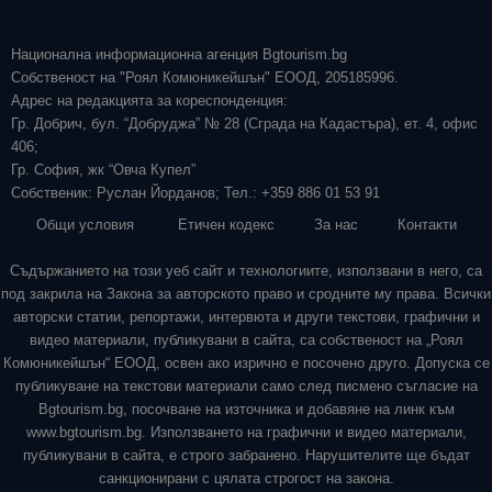
Национална информационна агенция Bgtourism.bg
Собственост на "Роял Комюникейшън" ЕООД, 205185996.
Адрес на редакцията за кореспонденция:
Гр. Добрич, бул. “Добруджа” № 28 (Сграда на Кадастъра), ет. 4, офис
406;
Гр. София, жк “Овча Купел”
Собственик: Руслан Йорданов; Тел.: +359 886 01 53 91
Общи условия
Етичен кодекс
За нас
Контакти
Съдържанието на този уеб сайт и технологиите, използвани в него, са
под закрила на Закона за авторското право и сродните му права. Всички
авторски статии, репортажи, интервюта и други текстови, графични и
видео материали, публикувани в сайта, са собственост на „Роял
Комюникейшън“ ЕООД, освен ако изрично е посочено друго. Допуска се
публикуване на текстови материали само след писмено съгласие на
Bgtourism.bg, посочване на източника и добавяне на линк към
www.bgtourism.bg. Използването на графични и видео материали,
публикувани в сайта, е строго забранено. Нарушителите ще бъдат
санкционирани с цялата строгост на закона.