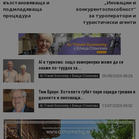
възстановяваща и
„Иновации и
подмладяваща
конкурентоспособност“
процедура
за туроператори и
туристически агенти
AI в туризма: защо камериерка може да се
окаже по-трудна за...
05/08/2026 08:28
AI Travel Economy с Елица Стоилова
Тим Браун: Хотелите губят пари заради грешки в
данните и липсващи...
13/07/2026 09:02
AI Travel Economy с Елица Стоилова