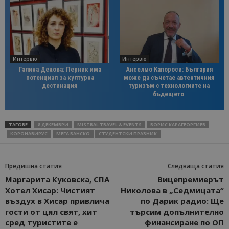
Интервю
Интервю
Галина Декова: Перник има
Анселмо Капороси: България
потенциал за културна
може да съчетае автентичния
дестинация
туризъм с технологиите на
бъдещето
ТАГОВЕ
8 ДЕКЕМВРИ
MISTRAL TRAVEL & EVENTS
БОРИС КАРАГЕОРГИЕВ
КОРОНАВИРУС
МЕГА БАНСКО
СТУДЕНТСКИ ПРАЗНИК
Предишна статия
Следваща статия
Маргарита Куковска, СПА
Вицепремиерът
Хотел Хисар: Чистият
Николова в „Седмицата“
въздух в Хисар привлича
по Дарик радио: Ще
гости от цял свят, хит
търсим допълнително
сред туристите е
финансиране по ОП