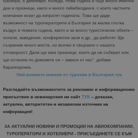
Банкера, 8 декември, Коледа, Нова година и още много именни
дни и празници, както и много тиймбилдинги, с които частните
компании искат да изпратят годината. Това ще даде
възможност на туроператорите в България за малка глътка
въздух в тежката година, както и за много туристически обекти –
хотели, заведения, конферектни зали и др., да работят. Ще
съхраним много места, но всичко е свързано с нашата
отговорност. Дали ще има празници, които да ни съберат или
ще останем по домовете си – зависи от нас“, добави
Карагеоргиев.
Най-важните новини от туризма в България тук
Разгледайте възможностите за рекламно и информационно
присъствие в новинарския ни сайт
ТУК
– доказан,
актуален, авторитетен и независим източник на
информация!
ЗА АКТУАЛНИ НОВИНИ И ПРОМОЦИИ НА АВИОКОМПАНИИ,
ТУРОПЕРАТОРИ И ХОТЕЛИЕРИ - ПРИСЪЕДИНЕТЕ СЕ КЪМ