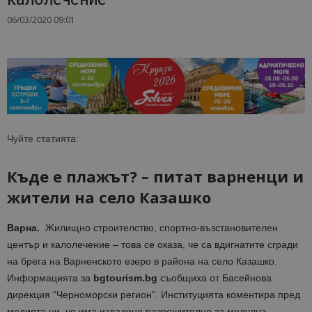
06/03/2020 09:01
Чуйте статията:
Къде е плажът? – питат варненци и
жители на село Казашко
Варна.
Жилищно строителство, спортно-възстановителен
център и калолечение – това се оказа, че са вдигнатите сгради
на брега на Варненското езеро в района на село Казашко.
Информацията за
bgtourism.bg
съобщиха от Басейнова
дирекция “Черноморски регион”. Институцията коментира пред
медията ни, че има издадено разрешително за модулна,