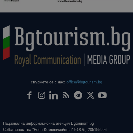
свържете се с нас:
office@bgtourism.bg
Национална информационна агенция Bgtourism.bg
Собственост на "Роял Комюникейшън" ЕООД, 205185996.