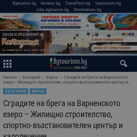
Bgtourism.bg
Airnews.bg
TravelTech.bg
Spatourism.bg
Jobs.bgtourism.bg
Destinations.bg
Начало
България
Варна
Сградите на брега на Варненското
езеро – Жилищно строителство, спортно-възстановителен център и...
БЪЛГАРИЯ
ВАРНА
Сградите на брега на Варненското
езеро – Жилищно строителство,
спортно-възстановителен център и
калолечение