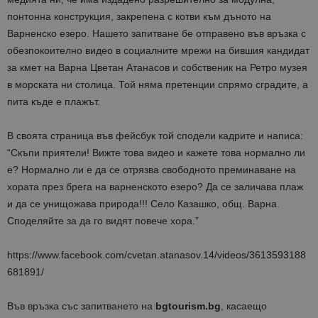
понтонна конструкция, закрепена с котви към дъното на
Варненско езеро. Нашето запитване бе отправено във връзка с
обезпокоително видео в социалните мрежи на бившия кандидат
за кмет на Варна Цветан Атанасов и собственик на Ретро музея
в морската ни столица. Той няма претенции спрямо сградите, а
пита къде е плажът.
В своята страница във фейсбук той сподели кадрите и написа:
“Скъпи приятели! Вижте това видео и кажете това нормално ли
е? Нормално ли е да се отрязва свободното преминаване на
хората през брега на варненското езеро? Да се заличава плаж
и да се унищожава природа!!! Село Казашко, общ. Варна.
Споделяйте за да го видят повече хора.”
https://www.facebook.com/cvetan.atanasov.14/videos/3613593188
681891/
Във връзка със запитването на
bgtourism.bg
, касаещо