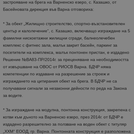
застрояване на брега на Варненско езеро, с. Казашко, от
Басейновата дирекция във Варна отговориха:
* За обект „Жилищно строителство, спортно-възстановителен
център и калолечение“, с. Казашко, включващо изграждане на 5
фамилни нискоетажни жилищни сгради, балнеолечебен
комплекс с фитнес зала, малък закрит басейн, паркинг за
посетители на комплекса, малък понтонен пристан, е издадено
Решение №ВА83-ПР/2014г. за преценяване на необходимостта
от извършване на ОВОС от РИОСВ Варна. БДЧР няма
компетенции по издаване на разрешение за строеж и
изграждането на цитирания обект на брега. В БДЧР не са
получавани сигнали за незаконни дейности по реда на Закона
за водите.
* За изграждане на модулна, понтонна конструкция, закрепена с
котви към дъното на Варненско езеро, през 2014г. от БДЧР е
издадено разрешително за ползване на воден обект с титуляр
„ХХМ“ ЕООД, гр. Варна. Понтонната конструкция е разположена