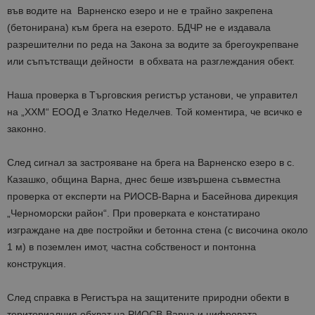
във водите на Варненско езеро и не е трайно закрепена
(бетонирана) към брега на езерото. БДЧР не е издавала
разрешителни по реда на Закона за водите за брегоукрепване
или съпътстващи дейности в обхвата на разглеждания обект.
Наша проверка в Търговския регистър установи, че управител
на „ХХМ“ ЕООД е Златко Неделчев. Той коментира, че всичко е
законно.
След сигнал за застрояване на брега на Варненско езеро в с.
Казашко, община Варна, днес беше извършена съвместна
проверка от експерти на РИОСВ-Варна и Басейнова дирекция
„Черноморски район“. При проверката е констатирано
изграждане на две постройки и бетонна стена (с височина около
1 м) в поземлен имот, частна собственост и понтонна
конструкция.
След справка в Регистъра на защитените природни обекти в
териториалния обхват на РИОСВ-Варна и цифровата