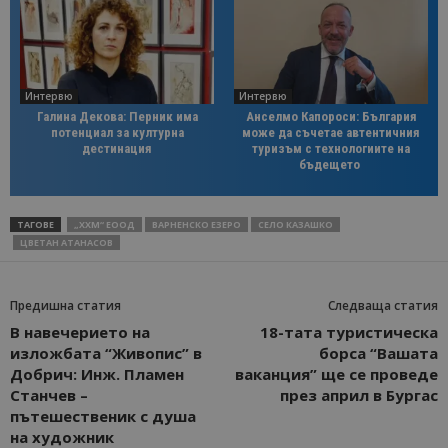
Интервю
Интервю
Галина Декова: Перник има
Анселмо Капороси: България
потенциал за културна
може да съчетае автентичния
дестинация
туризъм с технологиите на
бъдещето
ТАГОВЕ
„ХХМ“ ЕООД
ВАРНЕНСКО ЕЗЕРО
СЕЛО КАЗАШКО
ЦВЕТАН АТАНАСОВ
Предишна статия
Следваща статия
В навечерието на
18-тата туристическа
изложбата “Живопис” в
борса “Вашата
Добрич: Инж. Пламен
ваканция” ще се проведе
Станчев –
през април в Бургас
пътешественик с душа
на художник