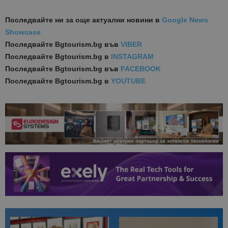
Последвайте ни за още актуални новини
в
Google News
Showcase
Последвайте
Bgtourism.bg във
VIBER
Последвайте
Bgtourism.bg в
INSTAGRAM
Последвайте
Bgtourism.bg във
FACEBOOK
Последвайте
Bgtourism.bg в
YOUTUBE