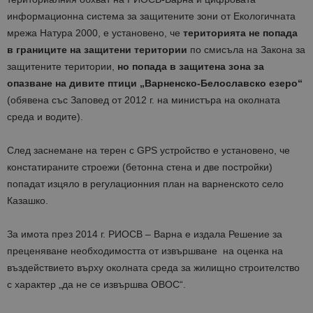
информационна система за защитените зони от Екологичната
мрежа Натура 2000, е установено, че
територията не попада
в границите на защитени територии
по смисъла на Закона за
защитените територии,
но попада в защитена зона за
опазване на дивите птици „Варненско-Белославско езеро“
(обявена със Заповед от 2012 г. на министъра на околната
среда и водите).
След заснемане на терен с GPS устройство е установено, че
констатираните строежи (бетонна стена и две постройки)
попадат изцяло в регулационния план на варненското село
Казашко.
За имота през 2014 г. РИОСВ – Варна е издала Решение за
преценяване необходимостта от извършване на оценка на
въздействието върху околната среда за жилищно строителство
с характер „да не се извършва ОВОС“.