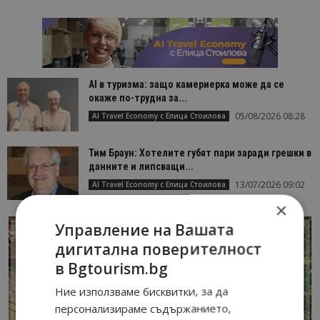
AI в туризма: защо камериерка може да се
окаже по-трудна за...
05/08/2026 08:28
AI Travel Economy с Елица Стоилова
Тим Браун: Хотелите губят пари заради грешки в
данните и липсващи...
13/07/2026 09:02
AI Travel Economy с Елица Стоилова
×
Управление на Вашата
дигитална поверителност
в Bgtourism.bg
Ние използваме бисквитки, за да
персонализираме съдържанието,