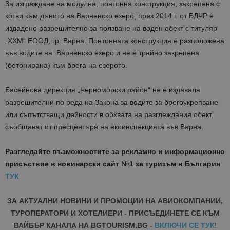
За изграждане на модулна, понтонна конструкция, закрепена с
котви към дъното на Варненско езеро, през 2014 г. от БДЧР е
издадено разрешително за ползване на воден обект с титуляр
„ХХМ“ ЕООД, гр. Варна. Понтонната конструкция е разположена
във водите на Варненско езеро и не е трайно закрепена
(бетонирана) към брега на езерото.
Басейнова дирекция „Черноморски район“ не е издавала
разрешителни по реда на Закона за водите за брегоукрепване
или съпътстващи дейности в обхвата на разглеждания обект,
съобщават от пресцентъра на екоинспекцията във Варна.
Разгледайте възможностите за рекламно и информационно
присъствие в новинарски сайт №1 за туризъм в България
ТУК
ЗА АКТУАЛНИ НОВИНИ И ПРОМОЦИИ НА АВИОКОМПАНИИ,
ТУРОПЕРАТОРИ И ХОТЕЛИЕРИ - ПРИСЪЕДИНЕТЕ СЕ КЪМ
ВАЙБЪР КАНАЛА НА BGTOURISM.BG -
ВКЛЮЧИ СЕ ТУК
!