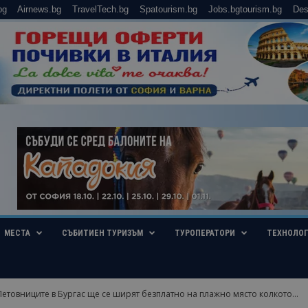
bg
Airnews.bg
TravelTech.bg
Spatourism.bg
Jobs.bgtourism.bg
Des
МЕСТА
СЪБИТИЕН ТУРИЗЪМ
ТУРОПЕРАТОРИ
ТЕХНОЛО
етовниците в Бургас ще се ширят безплатно на плажно място колкото...