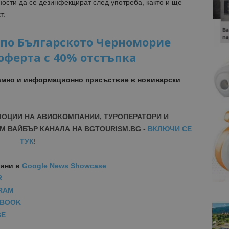
ости да се дезинфекцират след употреба, както и ще
т.
U по Българското Черноморие
оферта с 40% отстъпка
амно и информационно присъствие в новинарски
МОЦИИ НА АВИОКОМПАНИИ, ТУРОПЕРАТОРИ И
М ВАЙБЪР КАНАЛА НА BGTOURISM.BG -
ВКЛЮЧИ СЕ
ТУК
!
вини
в
Google News Showcase
R
RAM
EBOOK
BE