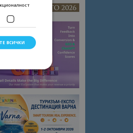
кционалност
ТЕ ВСИЧКИ
елско влизане и
тки.
омните съгласието
квитки на сайта.