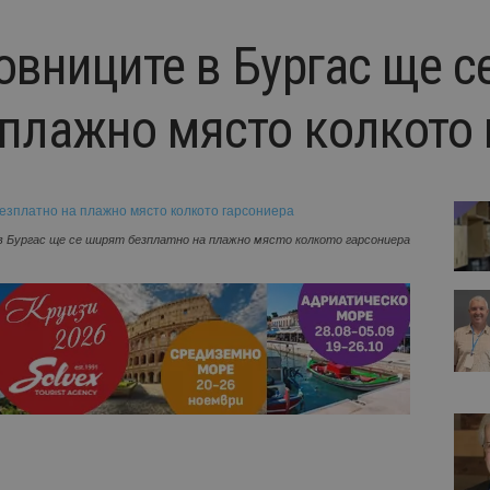
овниците в Бургас ще с
 плажно място колкото 
 Бургас ще се ширят безплатно на плажно място колкото гарсониера