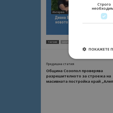
Строго
необходи
Интервю
Диана Благоева: EXPLORA III по
новото лице на луксозното кру
пътуване
ТАГОВЕ
БЕЗПЛАТНИ ЧАДЪРИ
БУРГАС
БУРГА
ПОКАЖЕТЕ 
Предишна статия
Община Созопол проверява
разрешителното за строежа на
Строго необходимит
масивната постройка край „Алеп
управление на акау
Име
cookie_notice_acc