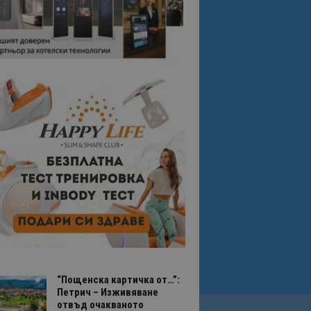
“Пощенска картичка от…”:
Петрич – Изживяване
отвъд очакваното