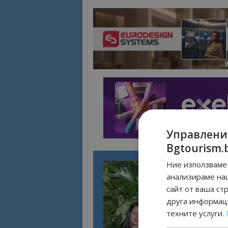
Управлени
Bgtourism.
Ние използваме 
анализираме на
сайт от ваша ст
друга информаци
техните услуги.