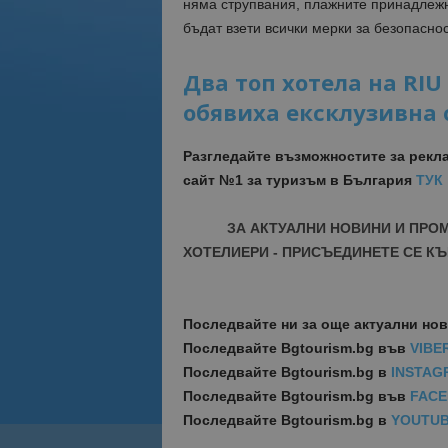
няма струпвания, плажните принадлежн
бъдат взети всички мерки за безопаснос
Два топ хотела на RI
обявиха ексклузивна 
Разгледайте възможностите за рекл
сайт №1 за туризъм в България
ТУК
ЗА АКТУАЛНИ НОВИНИ И ПРО
ХОТЕЛИЕРИ - ПРИСЪЕДИНЕТЕ СЕ КЪ
Последвайте ни за още актуални но
Последвайте
Bgtourism.bg във
VIBE
Последвайте
Bgtourism.bg в
INSTAG
Последвайте
Bgtourism.bg във
FAC
Последвайте
Bgtourism.bg в
YOUTU