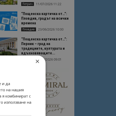
11/07/2026 11:22
Петрич
“Пощенска картичка от…”:
Пловдив, градът на всички
времена
23/06/2026 10:00
Пловдив
“Пощенска картичка от…”:
Перник – град на
традициите, културата и
вдъхновяващите...
×
17/06/2026 09:01
Перник
 и да
ето на нашия
а я комбинират с
то използване на