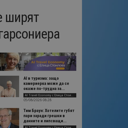
е ширят
гарсониера
AI в туризма: защо
камериерка може да се
окаже по-трудна за...
AI Travel Economy с Елица Стоилова
05/08/2026 08:28
Тим Браун: Хотелите губят
пари заради грешки в
данните и липсващи...
AI Travel Economy с Елица Стоилова