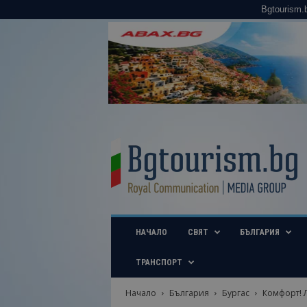
Bgtourism.
B
g
t
o
u
r
i
НАЧАЛО
СВЯТ
БЪЛГАРИЯ
s
m
.
ТРАНСПОРТ
b
g
Начало
България
Бургас
Комфорт! Л
–