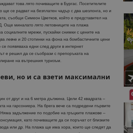
дават това лято почиващите в Бургас. Посетителите
о ще се радват на безплатен чадър с два шезлонга, но и
ата, съобщи Симеон Цветков, който е представител на
. Още миналато лято летовниците на плажа
а социалните мрежи, пускайки снимки с цените на
два левче и 20 стотинки на фона на бомбастичните цени
 се появяваха едни след други в интернет
ът е решил да се съобрази с препоръката на
улиране на вътрешния туризъм.
леви, но и са взети максимални
.
ин от друг и на 6 метра дължина. Цели 42 квадрата –
ата на гарсониера. На брега вече са подредени първите
. Няма задължение по подобие на гръцките плажове –
консумация, като почиващите да си поръчат от близките
вода или др. На плажа ще има хора, които ще следят да