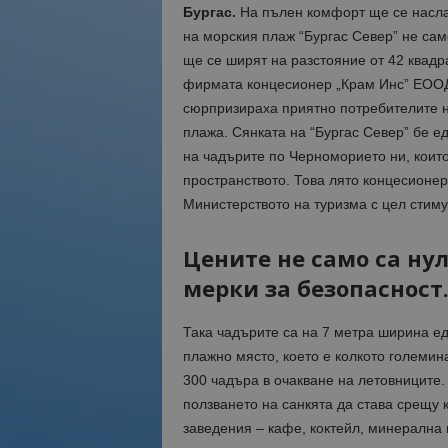
Бургас.
На пълен комфорт ще се наслаж
на морския плаж “Бургас Север” не сам
ще се ширят на разстояние от 42 квадр
фирмата концесионер „Крам Инс” ЕООД
сюрпризираха приятно потребителите н
плажа. Сянката на “Бургас Север” бе е
на чадърите по Черноморието ни, които
пространството. Това лято концесионер
Министерството на туризма с цел стим
Цените не само са ну
мерки за безопасност
Така чадърите са на 7 метра ширина ед
плажно място, което е колкото големин
300 чадъра в очакване на летовниците
ползването на санкята да става срещу 
заведения – кафе, коктейл, минерална 