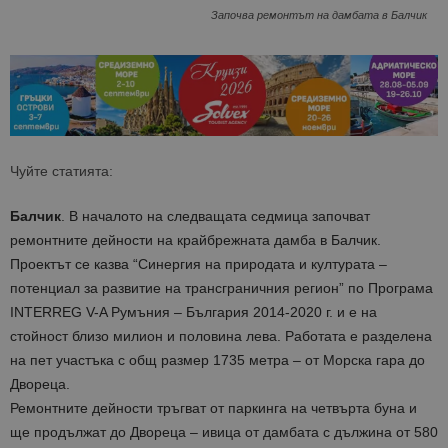
Започва ремонтът на дамбата в Балчик
Чуйте статията:
Балчик
. В началото на следващата седмица започват
ремонтните дейности на крайбрежната дамба в Балчик.
Проектът се казва “Синергия на природата и културата –
потенциал за развитие на трансграничния регион” по Програма
INTERREG V-A Румъния – България 2014-2020 г. и е на
стойност близо милион и половина лева. Работата е разделена
на пет участъка с общ размер 1735 метра – от Морска гара до
Двореца.
Ремонтните дейности тръгват от паркинга на четвърта буна и
ще продължат до Двореца – ивица от дамбата с дължина от 580