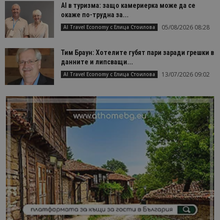
AI в туризма: защо камериерка може да се
окаже по-трудна за...
05/08/2026 08:28
AI Travel Economy с Елица Стоилова
Тим Браун: Хотелите губят пари заради грешки в
данните и липсващи...
13/07/2026 09:02
AI Travel Economy с Елица Стоилова