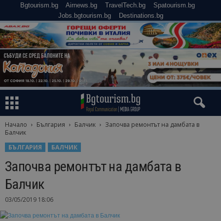
Bgtourism.bg
Airnews.bg
TravelTech.bg
Spatourism.bg
Jobs.bgtourism.bg
Destinations.bg
Начало
България
Балчик
Започва ремонтът на дамбата в
Балчик
БЪЛГАРИЯ
БАЛЧИК
Започва ремонтът на дамбата в
Балчик
03/05/2019 18:06