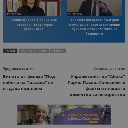
Интервю
Интервю
Галина Декова: Перник има
Анселмо Капороси: България
потенциал за културна
може да съчетае автентичния
дестинация
туризъм с технологиите на
бъдещето
ТАГОВЕ
БАЛЧИК
ДАМБА
РЕМОНТ
Предишна статия
Следваща статия
Вилата от филма “Под
Управителят на “Абакс”
небето на Тоскана” се
Горчо Пасев: Изнесените
отдава под наем
факти от нашата
клиентка са некоректни