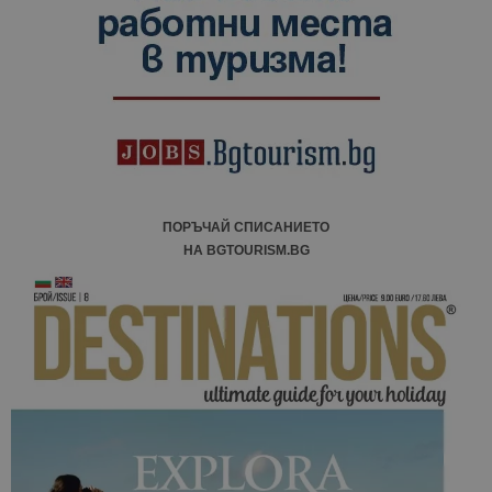
посетители
сесии и
кампании 
отчетите з
анализ на
сайтовете.
ПОРЪЧАЙ СПИСАНИЕТО
НА BGTOURISM.BG