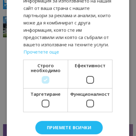
информация за използването на нашия
23/06/2026 10:00
Пловдив
сайт от ваша страна с нашите
партньори за реклама и анализи, които
“Пощенска картичка от…”: Перник – град на
може да я комбинират с друга
традициите, културата и вдъхновяващите...
информация, която сте им
17/06/2026 09:01
Перник
предоставили или която са събрали от
вашето използване на техните услуги.
Прочетете още
Строго
Ефективност
необходимо
Таргетиране
Функционалност
ПРИЕМЕТЕ ВСИЧКИ