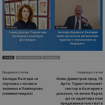
Интервю
Интервю
Галина Декова: Перник има
Анселмо Капороси: България
потенциал за културна
може да съчетае автентичния
дестинация
туризъм с технологиите на
бъдещето
ТАГОВЕ
ПАРК ХОТЕЛ ПИРИН
САНДАНСКИ
Предишна статия
Следваща статия
Хиляди българи се
Илин Димитров пред ТВ
спуснаха с носии и
Арте: Tуристическият
знамена в Пампорово
сектор в България е
(снимки+видео)
доказал, че може бързо
да се адаптира към
предизвикателствата