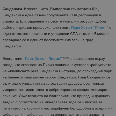
Сандански.
Известен като „Българския климатичен Юг”,
Сандански е една от най-популярните СПА дестинации в
страната. Благодарение на своите уникални ресурси, добра
работа и доказан професионален опит,
Парк Хотел “Пирин”
е
един от малкото признати и утвърдени СПА хотели в България,
превърнал се в един от бележитите символи на град
Сандански.
Елегантният
Парк Хотел “Пирин”
***** е разположен върху
западните склонове на Пирин планина, акустирал край устието
на живописната река Санданска Бистрица, до прохладния парк
на балнео и климатичен курорт Сандански. Град Сандански се
отличава с уникалния си за България здравословен климат –
умерено-континентален, с добре изразено средиземноморско
влияние. Съчетаването на благоприятните природни дадонсти
заедно с богатството на минералната вода се изплозва за
лечението на хронични неспецифични белодробни и алергични
заболявания, заболявания на опорно-двигателия апарат и