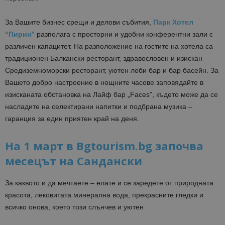
За Вашите бизнес срещи и делови събития,
Парк Хотел
“Пирин”
разполага с просторни и удобни конферентни зали с
различен капацитет. На разположение на гостите на хотела са
традиционен Балкански ресторант, здравословен и изискан
Средиземноморски ресторант, уютен лоби бар и бар басейн. За
Вашето добро настроение в нощните часове заповядайте в
изисканата обстановка на Лайф бар „Faces”, където може да се
насладите на селектирани напитки и подбрана музика –
гаранция за един приятен край на деня.
На 1 март в Bgtourism.bg започва
месецът на Сандански
За каквото и да мечтаете – елате и се заредете от природната
красота, лековитата минерална вода, прекрасните гледки и
всичко онова, което този слънчев и уютен