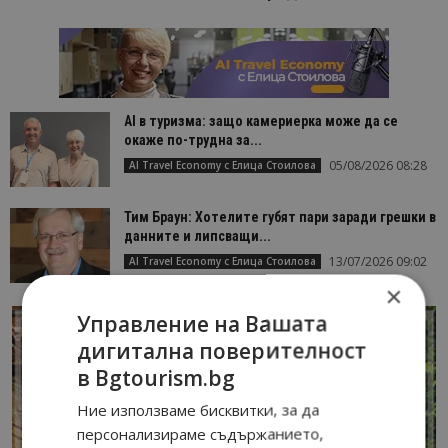
AI в туризма: защо камериерка може да се
окаже по-трудна за...
05/08/2026 08:28
AI Travel Economy с Елица Стоилова
Тим Браун: Хотелите губят пари заради грешки в
данните и липсващи...
13/07/2026 09:02
AI Travel Economy с Елица Стоилова
×
Управление на Вашата
дигитална поверителност
в Bgtourism.bg
Ние използваме бисквитки, за да
персонализираме съдържанието,