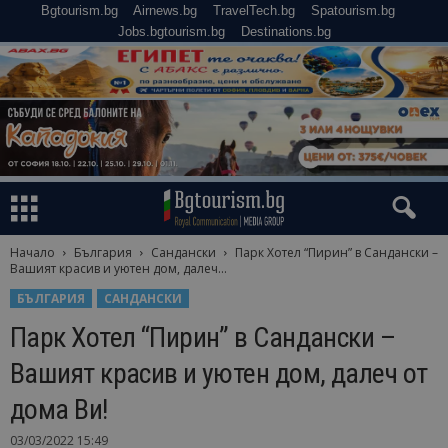
Bgtourism.bg
Airnews.bg
TravelTech.bg
Spatourism.bg
Jobs.bgtourism.bg
Destinations.bg
Начало
България
Сандански
Парк Хотел “Пирин” в Сандански –
Вашият красив и уютен дом, далеч...
БЪЛГАРИЯ
САНДАНСКИ
Парк Хотел “Пирин” в Сандански –
Вашият красив и уютен дом, далеч от
дома Ви!
03/03/2022 15:49