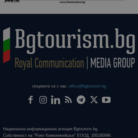
свържете се с нас:
office@bgtourism.bg
Национална информационна агенция Bgtourism.bg
Собственост на "Роял Комюникейшън" ЕООД, 205185996.