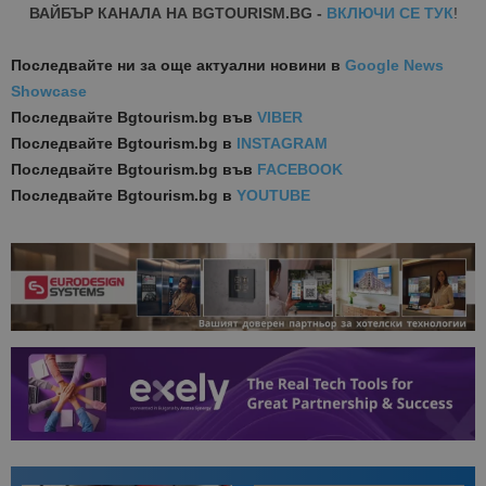
ВАЙБЪР КАНАЛА НА BGTOURISM.BG -
ВКЛЮЧИ СЕ ТУК
!
Последвайте ни за още актуални новини
в
Google News
Showcase
Последвайте
Bgtourism.bg във
VIBER
Последвайте
Bgtourism.bg в
INSTAGRAM
Последвайте
Bgtourism.bg във
FACEBOOK
Последвайте
Bgtourism.bg в
YOUTUBE