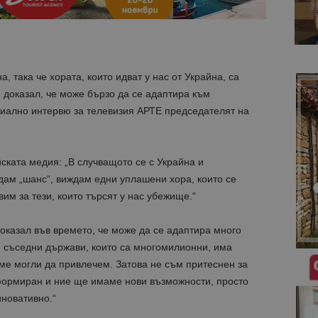
, така че хората, които идват у нас от Украйна, са
е доказал, че може бързо да се адаптира към
циално интервю за телевизия АРТЕ председателят на
ската медия: „В случващото се с Украйна и
дам „шанс“, виждам едни уплашени хора, които се
им за тези, които търсят у нас убежище.“
 доказал във времето, че може да се адаптира много
 съседни държави, които са многомилионни, има
ме могли да привлечем. Затова не съм притеснен за
формиран и ние ще имаме нови възможности, просто
новативно.“