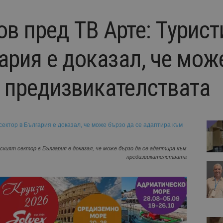
в пред ТВ Арте: Tурист
ария е доказал, че мож
 предизвикателствата
кият сектор в България е доказал, че може бързо да се адаптира към
предизвикателствата