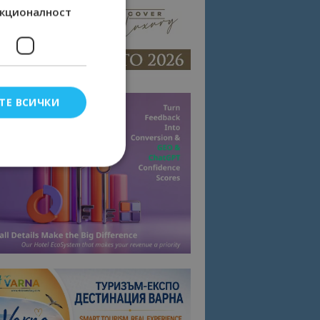
кционалност
ТЕ ВСИЧКИ
елско влизане и
тки.
омните съгласието
квитки на сайта.