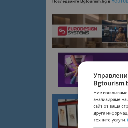
Последвайте
Bgtourism.bg в
YOUTU
Управлени
Bgtourism.
Ние използваме 
анализираме на
сайт от ваша ст
друга информаци
техните услуги.