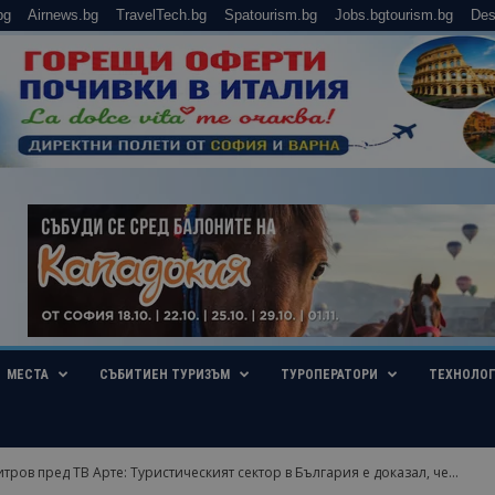
bg
Airnews.bg
TravelTech.bg
Spatourism.bg
Jobs.bgtourism.bg
Des
МЕСТА
СЪБИТИЕН ТУРИЗЪМ
ТУРОПЕРАТОРИ
ТЕХНОЛО
ров пред ТВ Арте: Tуристическият сектор в България е доказал, че...