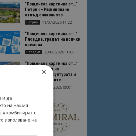
“Пощенска картичка от…”:
Петрич – Изживяване
отвъд очакваното
11/07/2026 11:22
Петрич
“Пощенска картичка от…”:
Пловдив, градът на всички
времена
23/06/2026 10:00
Пловдив
“Пощенска картичка от…”:
Перник – град на
×
традициите, културата и
вдъхновяващите...
17/06/2026 09:01
Перник
 и да
ето на нашия
а я комбинират с
то използване на