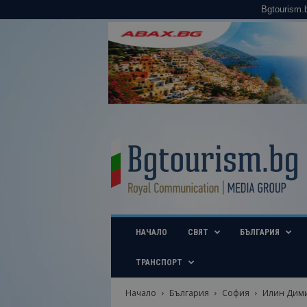
Bgtourism.
B
g
t
o
u
r
i
НАЧАЛО
СВЯТ
БЪЛГАРИЯ
s
m
.
ТРАНСПОРТ
b
g
Начало
България
София
Илин Димит
–