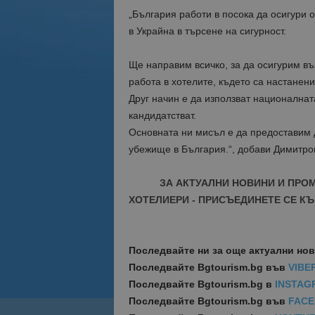
„България работи в посока да осигури 
в Украйна в търсене на сигурност.
Ще направим всичко, за да осигурим въ
работа в хотелите, където са настанени
Друг начин е да използват националнат
кандидатстват.
Основната ни мисъл е да предоставим д
убежище в България.“, добави Димитро
ЗА АКТУАЛНИ НОВИНИ И ПРО
ХОТЕЛИЕРИ - ПРИСЪЕДИНЕТЕ СЕ КЪ
Последвайте ни за още актуални но
Последвайте
Bgtourism.bg във
VIBE
Последвайте
Bgtourism.bg в
INSTAG
Последвайте
Bgtourism.bg във
FAC