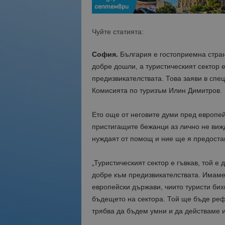
Чуйте статията:
София.
България е гостоприемна страна
добре дошли, а туристическият сектор 
предизвикателствата. Това заяви в спе
Комисията по туризъм Илин Димитров.
Ето още от неговите думи пред европей
пристигащите бежанци аз лично не виж
нуждаят от помощ и ние ще я предостав
„Туристическият сектор е гъвкав, той е
добре към предизвикателствата. Имаме
европейски държави, чиито туристи бих
бъдещето на сектора. Той ще бъде ре
трябва да бъдем умни и да действаме и