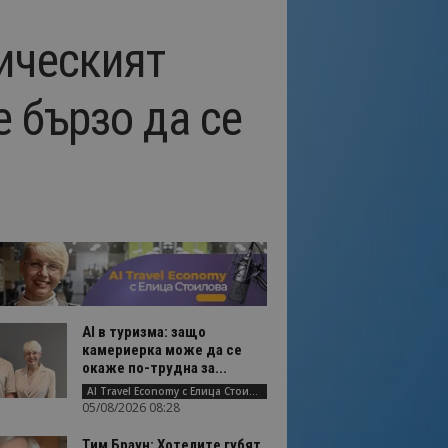
ическият
е бързо да се
AI в туризма: защо
камериерка може да се
окаже по-трудна за...
AI Travel Economy с Елица Стоилова
05/08/2026 08:28
Тим Браун: Хотелите губят