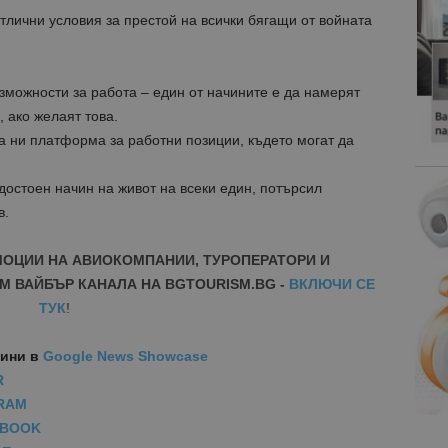
отлични условия за престой на всички бягащи от войната
зможности за работа – един от начините е да намерят
, ако желаят това.
а ни платформа за работни позиции, където могат да
остоен начин на живот на всеки един, потърсил
в.
МОЦИИ НА АВИОКОМПАНИИ, ТУРОПЕРАТОРИ И
М ВАЙБЪР КАНАЛА НА BGTOURISM.BG -
ВКЛЮЧИ СЕ
ТУК
!
вини
в
Google News Showcase
R
RAM
EBOOK