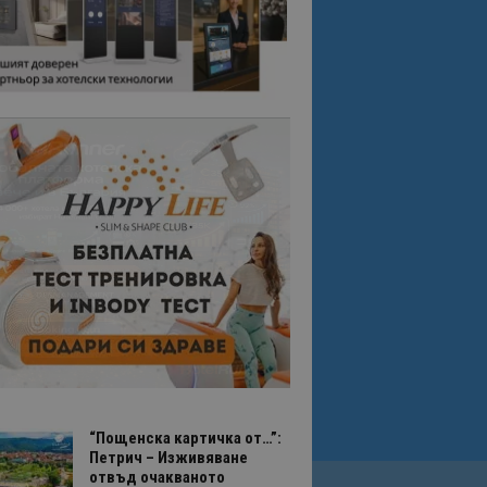
“Пощенска картичка от…”:
Петрич – Изживяване
отвъд очакваното