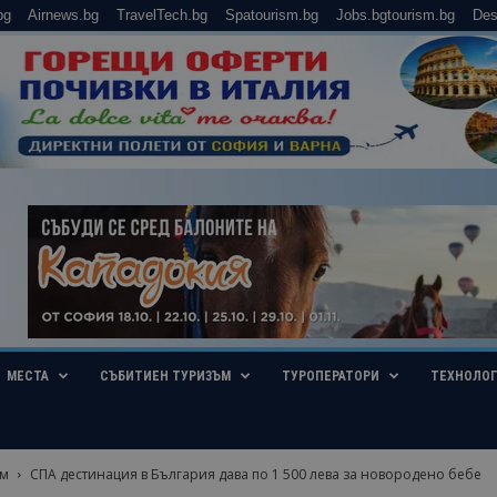
bg
Airnews.bg
TravelTech.bg
Spatourism.bg
Jobs.bgtourism.bg
Des
МЕСТА
СЪБИТИЕН ТУРИЗЪМ
ТУРОПЕРАТОРИ
ТЕХНОЛО
ъм
СПА дестинация в България дава по 1 500 лева за новородено бебе