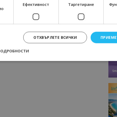
Ефективност
Таргетиране
Фун
мо
ОТХВЪРЛЕТЕ ВСИЧКИ
ПРИЕМЕ
ПОДРОБНОСТИ
Строго необходимо
Ефективност
Таргетиране
Функционалност
е бисквитки позволяват основната функционалност на уебсайта, като потребит
нта. Уебсайтът не може да се използва правилно без строго необходими бискви
Доставчик
/
Валиден
Описание
Домейн
до
epted
lisandraramos.com
7 дни
Тази бисквитка се използва, за да зап
bgtourism.bg
на потребителя за използването на бис