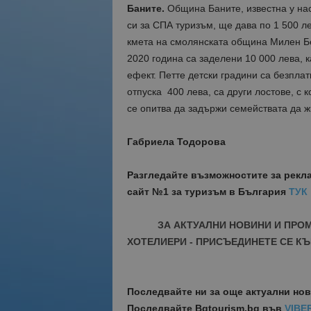
Баните.
Община Баните, известна у нас
си за СПА туризъм, ще дава по 1 500 л
кмета на смолянската община Милен Бе
2020 година са заделени 10 000 лева, 
ефект. Петте детски градини са безпла
отпуска 400 лева, са други лостове, с
се опитва да задържи семействата да ж
Габриела Тодорова
Разгледайте възможностите за рекл
сайт №1 за туризъм в България
ТУК
ЗА АКТУАЛНИ НОВИНИ И ПРО
ХОТЕЛИЕРИ - ПРИСЪЕДИНЕТЕ СЕ КЪ
Последвайте ни за още актуални но
Последвайте
Bgtourism.bg във
VIBE