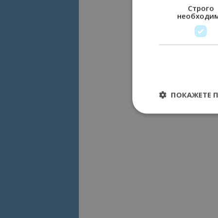
Строго
необходи
ПОКАЖЕТЕ 
Строго необходимит
управление на акау
Име
cookie_notice_acc