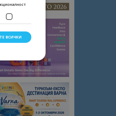
кционалност
ТЕ ВСИЧКИ
елско влизане и
тки.
омните съгласието
квитки на сайта.