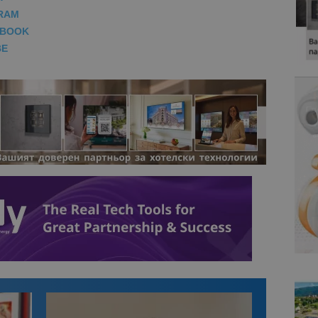
RAM
EBOOK
BE