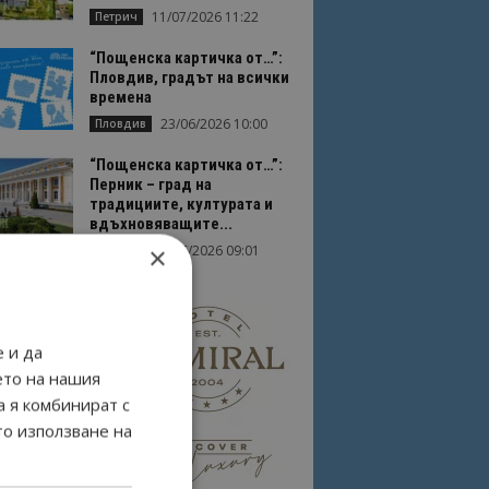
11/07/2026 11:22
Петрич
“Пощенска картичка от…”:
Пловдив, градът на всички
времена
23/06/2026 10:00
Пловдив
“Пощенска картичка от…”:
Перник – град на
традициите, културата и
вдъхновяващите...
×
17/06/2026 09:01
Перник
 и да
ето на нашия
а я комбинират с
то използване на