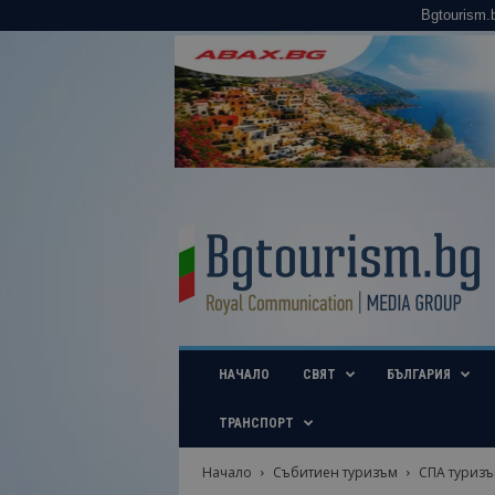
Bgtourism.
B
g
t
o
u
r
i
НАЧАЛО
СВЯТ
БЪЛГАРИЯ
s
m
.
ТРАНСПОРТ
b
g
Начало
Събитиен туризъм
СПА туриз
–