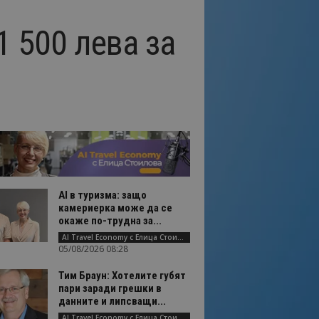
1 500 лева за
AI в туризма: защо
камериерка може да се
окаже по-трудна за...
AI Travel Economy с Елица Стоилова
05/08/2026 08:28
Тим Браун: Хотелите губят
пари заради грешки в
данните и липсващи...
AI Travel Economy с Елица Стоилова