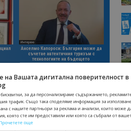
Интервю
нциал
Анселмо Капороси: България може да
съчетае автентичния туризъм с
технологиите на бъдещето
е на Вашата дигитална поверителност в
ТЕ
МИЛЕН БЕЛЧЕВ
СЕЛО БАНИТЕ
СПА ДЕСТИНАЦИЯ
bg
бисквитки, за да персонализираме съдържанието, рекламите
шия трафик. Също така споделяме информация за използван
Следваща статия
рана с нашите партньори за реклама и анализи, които може д
Общините Батак и Велинград се
я, която сте им предоставили или която са събрали от ваше
20
присъединяват към инициативата
на Министерството на туризма
Прочетете още
„Денят за вас“