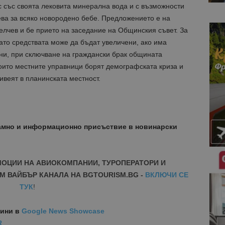
 със своята лековита минерална вода и с възможности
ева за всяко новородено бебе. Предложението е на
лчев и бе прието на заседание на Общинския съвет. За
като средствата може да бъдат увеличени, ако има
тни, при сключване на граждански брак общината
 които местните управници борят демографската криза и
ивеят в планинската местност.
амно и информационно присъствие в новинарски
МОЦИИ НА АВИОКОМПАНИИ, ТУРОПЕРАТОРИ И
М ВАЙБЪР КАНАЛА НА BGTOURISM.BG -
ВКЛЮЧИ СЕ
ТУК
!
вини
в
Google News Showcase
R