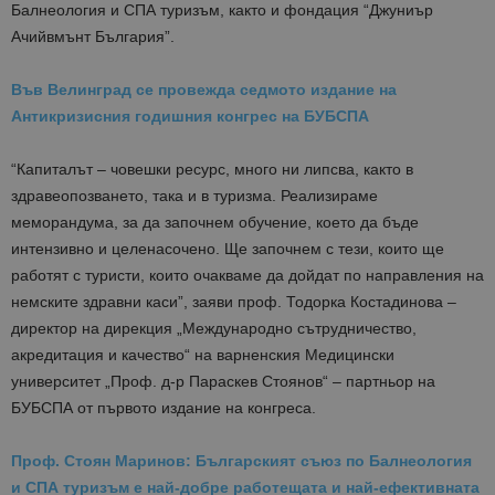
Балнеология и СПА туризъм, както и фондация “Джуниър
Ачийвмънт България”.
Във Велинград се провежда седмото издание на
Антикризисния годишния конгрес на БУБСПА
“Капиталът – човешки ресурс, много ни липсва, както в
здравеопозването, така и в туризма. Реализираме
меморандума, за да започнем обучение, което да бъде
интензивно и целенасочено. Ще започнем с тези, които ще
работят с туристи, които очакваме да дойдат по направления на
немските здравни каси”, заяви проф. Тодорка Костадинова –
директор на дирекция „Международно сътрудничество,
акредитация и качество“ на варненския Медицински
университет „Проф. д-р Параскев Стоянов“ – партньор на
БУБСПА от първото издание на конгреса.
Проф. Стоян Маринов: Българският съюз по Балнеология
и СПА туризъм е най-добре работещата и най-ефективната