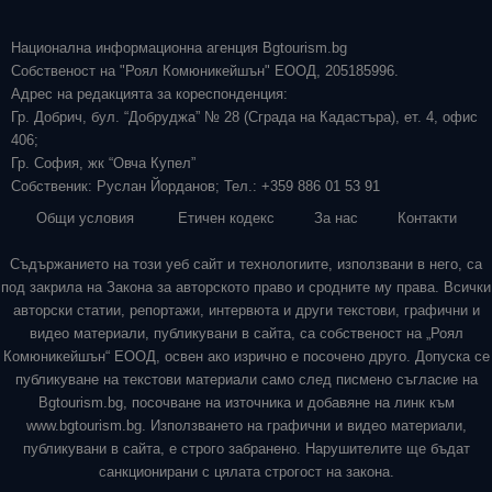
Национална информационна агенция Bgtourism.bg
Собственост на "Роял Комюникейшън" ЕООД, 205185996.
Адрес на редакцията за кореспонденция:
Гр. Добрич, бул. “Добруджа” № 28 (Сграда на Кадастъра), ет. 4, офис
406;
Гр. София, жк “Овча Купел”
Собственик: Руслан Йорданов; Тел.: +359 886 01 53 91
Общи условия
Етичен кодекс
За нас
Контакти
Съдържанието на този уеб сайт и технологиите, използвани в него, са
под закрила на Закона за авторското право и сродните му права. Всички
авторски статии, репортажи, интервюта и други текстови, графични и
видео материали, публикувани в сайта, са собственост на „Роял
Комюникейшън“ ЕООД, освен ако изрично е посочено друго. Допуска се
публикуване на текстови материали само след писмено съгласие на
Bgtourism.bg, посочване на източника и добавяне на линк към
www.bgtourism.bg. Използването на графични и видео материали,
публикувани в сайта, е строго забранено. Нарушителите ще бъдат
санкционирани с цялата строгост на закона.