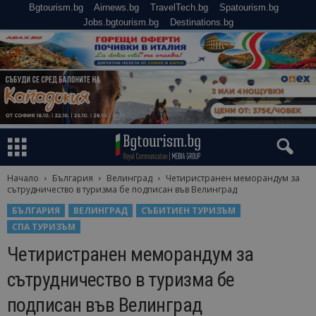
Bgtourism.bg
Airnews.bg
TravelTech.bg
Spatourism.bg
Jobs.bgtourism.bg
Destinations.bg
Начало
България
Велинград
Четиристранен меморандум за
сътрудничество в туризма бе подписан във Велинград
БЪЛГАРИЯ
ВЕЛИНГРАД
СЪБИТИЕН ТУРИЗЪМ
СПА ТУРИЗЪМ
Четиристранен меморандум за
сътрудничество в туризма бе
подписан във Велинград