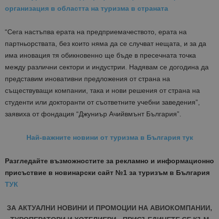
организация в областта на туризма в страната
“Сега настъпва ерата на предприемачеството, ерата на
партньорствата, без които няма да се случват нещата, и за да
има иновация тя обикновенно ще бъде в пресечната точка
между различни сектори и индустрии. Надявам се догодина да
представим иновативни предложения от страна на
съществуващи компании, така и нови решения от страна на
студенти или докторанти от съответните учебни заведения”,
заявиха от
фондация “Джуниър Ачийвмънт България”
.
Най-важните новини от туризма в България тук
Разгледайте възможностите за рекламно и информационно
присъствие в новинарски сайт №1 за туризъм в България
ТУК
ЗА АКТУАЛНИ НОВИНИ И ПРОМОЦИИ НА АВИОКОМПАНИИ,