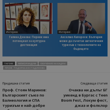
Интервю
Интервю
Галина Декова: Перник има
Анселмо Капороси: България
потенциал за културна
може да съчетае автентичния
дестинация
туризъм с технологиите на
бъдещето
ТАГОВЕ
МЕМОРАНДУМ
ОБУЧЕНИЕ НА КАДРИ
ПРОФ. ТОДОРКА КОСТАДИНОВА
Предишна статия
Следваща статия
Проф. Стоян Маринов:
Очаква ни дълъг БГ
Българският съюз по
уикенд в Бургас с Teen
Балнеология и СПА
Boom Fest, Локум фест,
туризъм е най-добре
джаз и фолклор