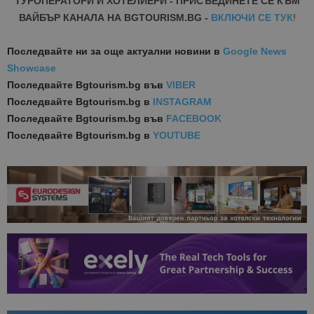
ТУРОПЕРАТОРИ И ХОТЕЛИЕРИ - ПРИСЪЕДИНЕТЕ СЕ КЪМ
ВАЙБЪР КАНАЛА НА BGTOURISM.BG -
ВКЛЮЧИ СЕ ТУК
!
Последвайте ни за още актуални новини
в
Google News
Showcase
Последвайте
Bgtourism.bg във
VIBER
Последвайте
Bgtourism.bg в
INSTAGRAM
Последвайте
Bgtourism.bg във
FACEBOOK
Последвайте
Bgtourism.bg в
YOUTUBE