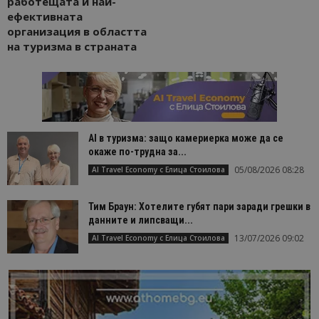
работещата и най-
ефективната
организация в областта
на туризма в страната
AI в туризма: защо камериерка може да се
окаже по-трудна за...
05/08/2026 08:28
AI Travel Economy с Елица Стоилова
Тим Браун: Хотелите губят пари заради грешки в
данните и липсващи...
13/07/2026 09:02
AI Travel Economy с Елица Стоилова