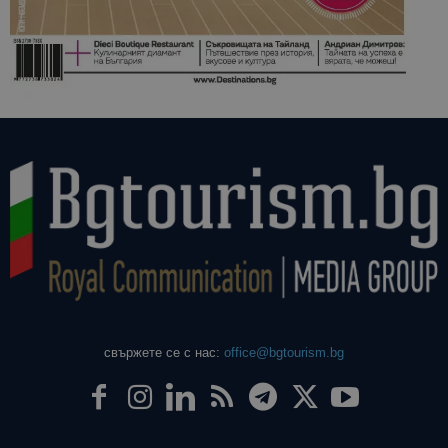
свържете се с нас:
office@bgtourism.bg