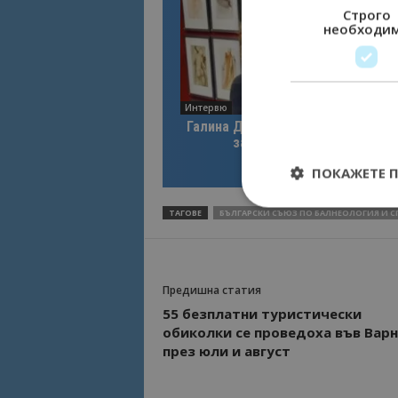
Строго
необходи
Интервю
Галина Декова: Перник има поте
за културна дестинация
ПОКАЖЕТЕ 
ТАГОВЕ
БЪЛГАРСКИ СЪЮЗ ПО БАЛНЕОЛОГИЯ И С
Строго необходимит
Предишна статия
управление на акау
55 безплатни туристически
Име
обиколки се проведоха във Варн
през юли и август
cookie_notice_acc