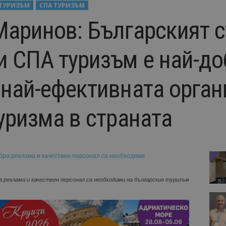
ТУРИЗЪМ
СПА ТУРИЗЪМ
Маринов: Българският 
и СПА туризъм е най-до
 най-ефективната орган
уризма в страната
 реклама и качествен персонал са необходими на българския туризъм