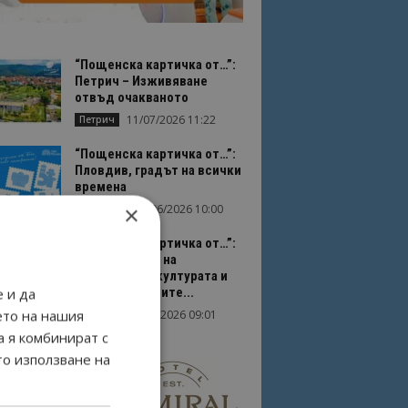
“Пощенска картичка от…”:
Петрич – Изживяване
отвъд очакваното
11/07/2026 11:22
Петрич
“Пощенска картичка от…”:
Пловдив, градът на всички
времена
×
23/06/2026 10:00
Пловдив
“Пощенска картичка от…”:
Перник – град на
традициите, културата и
вдъхновяващите...
 и да
ето на нашия
17/06/2026 09:01
Перник
а я комбинират с
то използване на