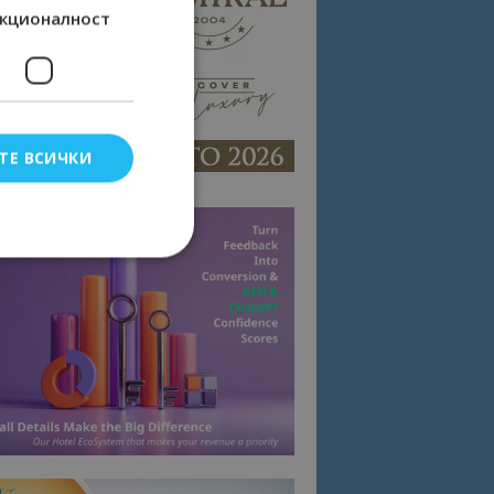
кционалност
ТЕ ВСИЧКИ
елско влизане и
тки.
омните съгласието
квитки на сайта.