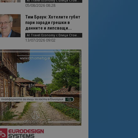
AI Travel Economy с Елица Стоилова
05/08/2026 08:28
Тим Браун: Хотелите губят
пари заради грешки в
данните и липсващи...
AI Travel Economy с Елица Стоилова
13/07/2026 09:02