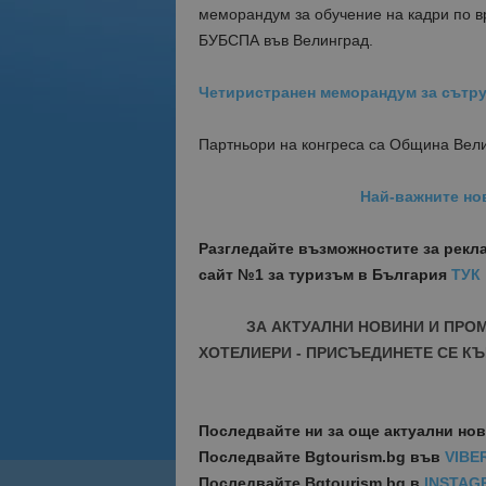
меморандум за обучение на кадри по в
БУБСПА във Велинград.
Четиристранен меморандум за сътру
Партньори на конгреса са Община Вели
Най-важните но
Разгледайте възможностите за рекл
сайт №1 за туризъм в България
ТУК
ЗА АКТУАЛНИ НОВИНИ И ПРО
ХОТЕЛИЕРИ - ПРИСЪЕДИНЕТЕ СЕ КЪ
Последвайте ни за още актуални но
Последвайте
Bgtourism.bg във
VIBE
Последвайте
Bgtourism.bg в
INSTAG