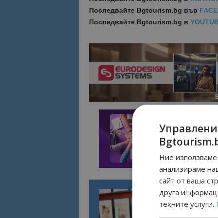
Последвайте
Bgtourism.bg във
FAC
Последвайте
Bgtourism.bg в
YOUTU
Управлени
Bgtourism.
Ние използваме 
анализираме на
сайт от ваша ст
друга информаци
техните услуги.