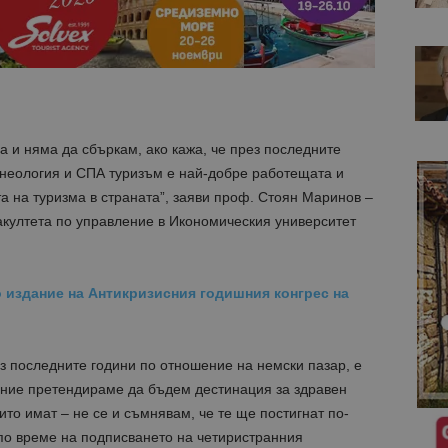
а и няма да сбъркам, ако кажа, че през последните
лнеология и СПА туризъм е най-добре работещата и
а на туризма в страната”, заяви проф. Стоян Маринов –
акултета по управление в Икономическия университет
 издание на Антикризисния годишния конгрес на
ез последните години по отношение на немски пазар, е
о ние претендираме да бъдем дестинация за здравен
ито имат – не се и съмнявам, че те ще постигнат по-
 по време на подписването на четиристранния