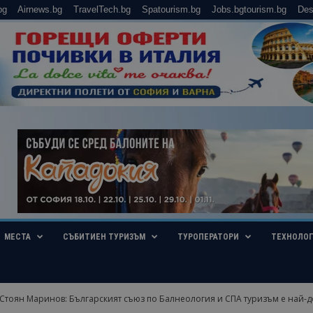
bg
Airnews.bg
TravelTech.bg
Spatourism.bg
Jobs.bgtourism.bg
Des
МЕСТА
СЪБИТИЕН ТУРИЗЪМ
ТУРОПЕРАТОРИ
ТЕХНОЛО
Стоян Маринов: Българският съюз по Балнеология и СПА туризъм е най-до