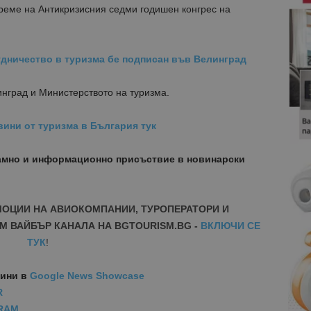
реме на Антикризисния седми годишен конгрес на
дничество в туризма бе подписан във Велинград
нград и Министерството на туризма.
вини от туризма в България тук
амно и информационно присъствие в новинарски
МОЦИИ НА АВИОКОМПАНИИ, ТУРОПЕРАТОРИ И
М ВАЙБЪР КАНАЛА НА BGTOURISM.BG -
ВКЛЮЧИ СЕ
ТУК
!
вини
в
Google News Showcase
R
RAM