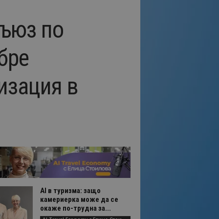
съюз по
бре
изация в
AI в туризма: защо
камериерка може да се
окаже по-трудна за...