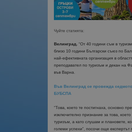
Чуйте статията:
Велинград.
“От 40 години съм в туризм
близо 10 години Български съюз по Ба
най-ефективната организация в областт
преподавател по туризъм и декан на Ф
във Варна.
Във Велинград се провежда седмото
БУБСПА
“Това, което те постигнаха, основно пр
изключително признание за това, коет
туризъм, а като слушам и плановете, ко
големи успехи”, посочи още експертът