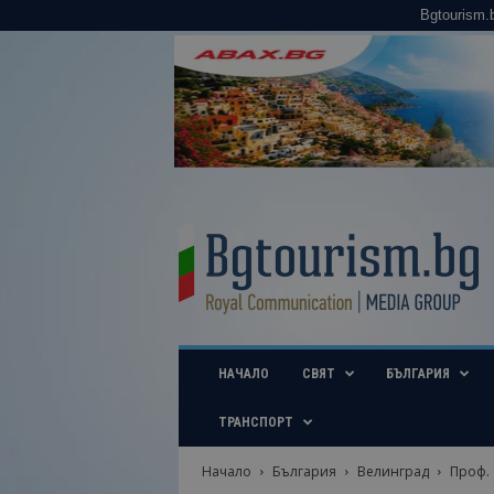
Bgtourism.
B
g
t
o
u
r
i
НАЧАЛО
СВЯТ
БЪЛГАРИЯ
s
m
.
ТРАНСПОРТ
b
g
Начало
България
Велинград
Проф. 
–