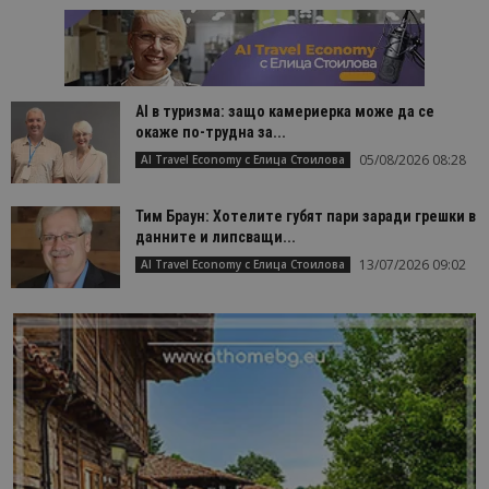
AI в туризма: защо камериерка може да се
окаже по-трудна за...
05/08/2026 08:28
AI Travel Economy с Елица Стоилова
Тим Браун: Хотелите губят пари заради грешки в
данните и липсващи...
13/07/2026 09:02
AI Travel Economy с Елица Стоилова