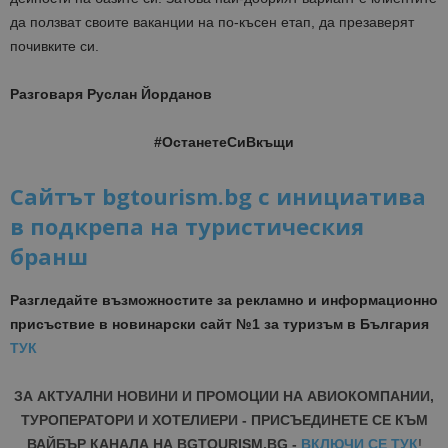
да ползват своите ваканции на по-късен етап, да презаверят
почивките си.
Разговаря Руслан Йорданов
#ОстанетеСиВкъщи
Сайтът bgtourism.bg с инициатива
в подкрепа на туристическия
бранш
Разгледайте възможностите за рекламно и информационно
присъствие в новинарски сайт №1 за туризъм в България
ТУК
ЗА АКТУАЛНИ НОВИНИ И ПРОМОЦИИ НА АВИОКОМПАНИИ,
ТУРОПЕРАТОРИ И ХОТЕЛИЕРИ - ПРИСЪЕДИНЕТЕ СЕ КЪМ
ВАЙБЪР КАНАЛА НА BGTOURISM.BG -
ВКЛЮЧИ СЕ ТУК
!