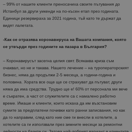
– 99% от нашите клиенти преносачиха своите пътувания до
Истанбул за други уикенди на по-късен етап през годината.
Единици резервираха за 2021 година, тъй като те държат да
видят лалетата.
-Как се отразява коронавируса на Вашата компания, която
се утвърди през годините на пазара в България?
– Коронавирусът засегна целия свят. Всякаква криза съм
очаквал, но не и такава. Нашето лечение – на туроператорският
бизнес, няма да продължи 2-5 месеца, а години-година и
половина. Хората все още ще се страхуват да пътуват, други
няма да има средства. Трудно ще е! 60% от персонала ми вече
е съкратен, а част от служителите са с намалено работно
време. Имаше и клиенти, които искаха да им възстановим
сумите за предплатени почивки като ранни записвания, но как
да го направим, след като ние сме ги внесли в хотелите, а
хотелите са ги използвали през зимните месеци за ремонтни
дейности на базите си. Затова най-добрият вариант е клиентите