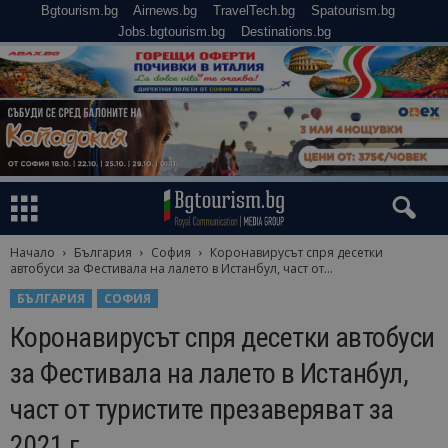
Bgtourism.bg
Airnews.bg
TravelTech.bg
Spatourism.bg
Jobs.bgtourism.bg
Destinations.bg
Начало
България
София
Коронавирусът спря десетки
автобуси за Фестивала на лалето в Истанбул, част от...
БЪЛГАРИЯ
СОФИЯ
Коронавирусът спря десетки автобуси
за Фестивала на лалето в Истанбул,
част от туристите презаверяват за
2021 г.