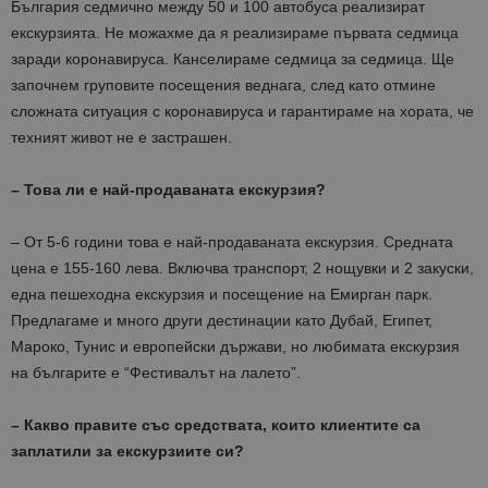
България седмично между 50 и 100 автобуса реализират
екскурзията. Не можахме да я реализираме първата седмица
заради коронавируса. Канселираме седмица за седмица. Ще
започнем груповите посещения веднага, след като отмине
сложната ситуация с коронавируса и гарантираме на хората, че
техният живот не е застрашен.
– Това ли е най-продаваната екскурзия?
– От 5-6 години това е най-продаваната екскурзия. Средната
цена е 155-160 лева. Включва транспорт, 2 нощувки и 2 закуски,
една пешеходна екскурзия и посещение на Емирган парк.
Предлагаме и много други дестинации като Дубай, Египет,
Мароко, Тунис и европейски държави, но любимата екскурзия
на българите е “Фестивалът на лалето”.
– Какво правите със средствата, които клиентите са
заплатили за екскурзиите си?