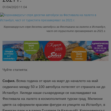
01/04/2020 11:04
Коронавирусът спря десетки автобуси за Фестивала на лалето в Истанбул,
част от туристите презаверяват за 2021 г.
Чуйте статията:
София.
Всяка година от края на март до началото на май
седмично между 50 и 100 автобуса потеглят от страната ни до
Истанбул. Хиляди наши сънародници се наслаждават на
Фестивала на лалето в космополитния турски град. Милиони
цветя са оформили красиви фигури из улиците на Истанбул, в
Емирган парк и в парка Гьозтепе (в Кадъкьой). Коронавирусът