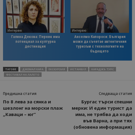
Интервю
Интервю
Галина Декова: Перник има
Анселмо Капороси: България
потенциал за културна
може да съчетае автентичния
дестинация
туризъм с технологиите на
бъдещето
ТАГОВЕ
ДЖЕМАЛ КАРА
ЕКСКУРЗИЯ
ИСТАНБУЛ
КАРАДЖЪ ТУРС
ФЕСТИВАЛ НА ЛАЛЕТО
Предишна статия
Следваща статия
По 8 лева за сянка и
Бургас търси спешни
шезлонг на морски плаж
мерки: И един турист да
„Каваци – юг”
има, не трябва да ходи
във Варна, а при тях
(обновена информация)