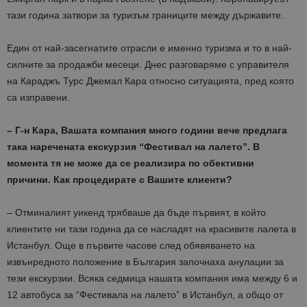
тази година затвори за туризъм границите между държавите.
Един от най-засегнатите отрасли е именно туризма и то в най-
силните за продажби месеци. Днес разговаряме с управителя
на Караджъ Турс Джeмал Кара относно ситуацията, пред която
са изправени.
– Г-н Кара, Вашата компания много години вече предлага
така наречената екскурзия “Фестивал на лалето”. В
момента тя не може да се реализира по обективни
причини. Как процедирате с Вашите клиенти?
– Отминалият уикенд трябваше да бъде първият, в който
клиентите ни тази година да се насладят на красивите лалета в
Истанбул. Още в първите часове след обявяването на
извънредното положение в България започнаха анулации за
тези екскурзии. Всяка седмица нашата компания има между 6 и
12 автобуса за “Фестивала на лалето” в Истанбул, а общо от