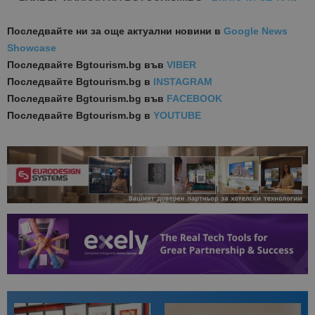
Последвайте ни за още актуални новини
в
Google News
Showcase
Последвайте
Bgtourism.bg във
VIBER
Последвайте
Bgtourism.bg в
INSTAGRAM
Последвайте
Bgtourism.bg във
FACEBOOK
Последвайте
Bgtourism.bg в
YOUTUBE