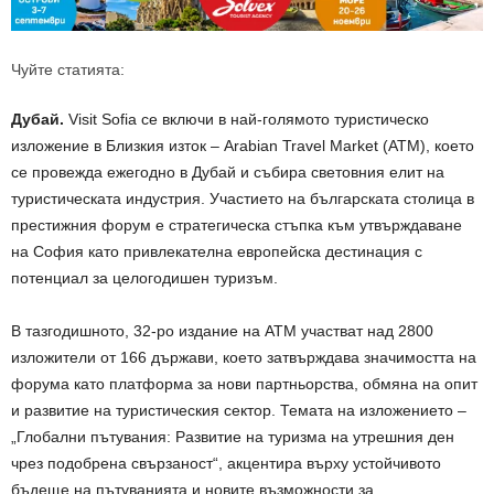
Чуйте статията:
Дубай.
Visit Sofia се включи в най-голямото туристическо
изложение в Близкия изток – Arabian Travel Market (ATM), което
се провежда ежегодно в Дубай и събира световния елит на
туристическата индустрия. Участието на българската столица в
престижния форум е стратегическа стъпка към утвърждаване
на София като привлекателна европейска дестинация с
потенциал за целогодишен туризъм.
В тазгодишното, 32-ро издание на ATM участват над 2800
изложители от 166 държави, което затвърждава значимостта на
форума като платформа за нови партньорства, обмяна на опит
и развитие на туристическия сектор. Темата на изложението –
„Глобални пътувания: Развитие на туризма на утрешния ден
чрез подобрена свързаност“, акцентира върху устойчивото
бъдеще на пътуванията и новите възможности за