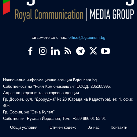
свържете се с нас:
office@bgtourism.bg
Национална информационна агенция Bgtourism.bg
Собственост на "Роял Комюникейшън" ЕООД, 205185996.
Адрес на редакцията за кореспонденция:
Гр. Добрич, бул. “Добруджа” № 28 (Сграда на Кадастъра), ет. 4, офис
406;
Гр. София, жк “Овча Купел”
Собственик: Руслан Йорданов; Тел.: +359 886 01 53 91
Общи условия
Етичен кодекс
За нас
Контакти