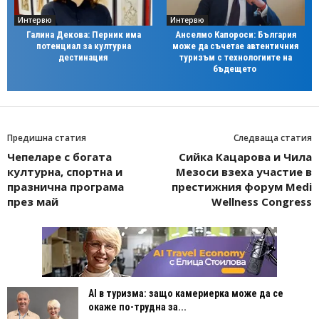
Интервю
Интервю
Галина Декова: Перник има
Анселмо Капороси: България
потенциал за културна
може да съчетае автентичния
дестинация
туризъм с технологиите на
бъдещето
Предишна статия
Следваща статия
Чепеларе с богата
Сийка Кацарова и Чила
културна, спортна и
Мезоси взеха участие в
празнична програма
престижния форум Medi
през май
Wellness Congress
AI в туризма: защо камериерка може да се
окаже по-трудна за...