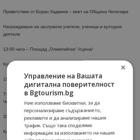
Приветствие от Боран Хаджиев – кмет на Община Чепеларе
Награждаване на заслужили учители, ученици и културни
деятели
13:00 часа – Площад „Олимпийски“ /сцена/
Концерт на Росица Пейчева
×
Управление на Вашата
19:00 часа – Площад „Олимпийски“ /сцена/
дигитална поверителност
в Bgtourism.bg
Тържествено изпращане на абитуриентите от община
Чепеларе
Ние използваме бисквитки, за да
персонализираме съдържанието,
20:00 часа – Площад „Олимпийски“ /сцена/
рекламите и да анализираме нашия
трафик. Също така споделяме
Концерт на Тинчо Севдалинов и оркестър ПИМ
информация за използването на нашия