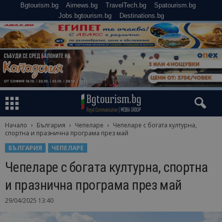
Bgtourism.bg
Airnews.bg
TravelTech.bg
Spatourism.bg
Jobs.bgtourism.bg
Destinations.bg
Начало
България
Чепеларе
Чепеларе с богата културна,
спортна и празнична програма през май
БЪЛГАРИЯ
ЧЕПЕЛАРЕ
Чепеларе с богата културна, спортна
и празнична програма през май
29/04/2025 13:40