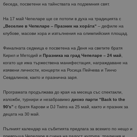
беседа, посветени на тайнствата на подземния свят.
На 17 май Чепеларе ще се потопи в духа на традицията с
„Веселие в Чепеларе – Празник на хорáта“
– дефиле на
клубове, масови хора и изпълнения на олимпийския площад.
Финалната седмица е посветена на Деня на светите братя
Кирил и Методий и
Празника на град Чепеларе – 24 май
,
когато ще има тържествена манифестация, награждаване на
изявени личности, концерти на Росица Пейчева и Тинчо
Севдалинов, както и празнична заря.
Програмата продължава до края на месеца със спектакли,
изложби, турнири и незабравимо
диско парти “Back to the
90’s”
с братя Карови и DJ Twins на 25 май, както и празник за
децата на 30 май.
Пълният календар на събитията предлага за всекиго по нещо и
превръща Чепеларе в сцена на радост, култура, традиция и