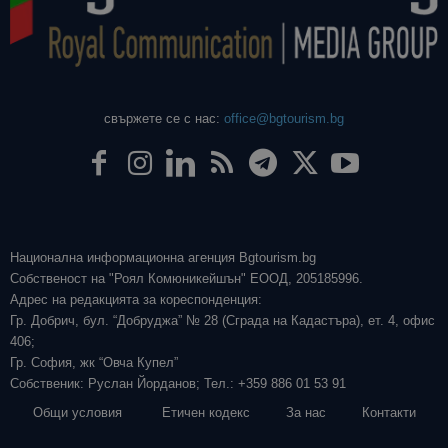
свържете се с нас:
office@bgtourism.bg
Национална информационна агенция Bgtourism.bg
Собственост на "Роял Комюникейшън" ЕООД, 205185996.
Адрес на редакцията за кореспонденция:
Гр. Добрич, бул. “Добруджа” № 28 (Сграда на Кадастъра), ет. 4, офис
406;
Гр. София, жк “Овча Купел”
Собственик: Руслан Йорданов; Тел.: +359 886 01 53 91
Общи условия
Етичен кодекс
За нас
Контакти