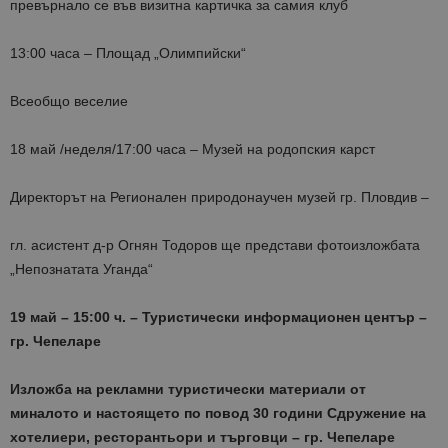
превърнало се във визитна картичка за самия клуб
13:00 часа – Площад „Олимпийски“
Всеобщо веселие
18 май /неделя/17:00 часа – Музей на родопския карст
Директорът на Регионален природонаучен музей гр. Пловдив –
гл. асистент д-р Огнян Тодоров ще представи фотоизложбата
„Непознатата Уганда“
19 май – 15:00 ч. –
Туристически информационен център –
гр. Чепеларе
Изложба на
рекламни туристически материали от
миналото и настоящето
по повод
30 години С
дружение на
хотелиери,
ресторантьори и търговци – гр. Чепеларе