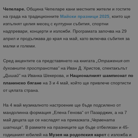
Чепеларе.
Община Чепеларе кани местните жители и гостите
на града на традиционните
Майски празници 2025
, които ще
изпълнят целия месец с културни събития, спортни
надпревари, концерти и изложби. Програмата започва на 29
април и продължава до края на май, като включва събития за
малки и големи.
Сред акцентите са представянето на книгата
„Отражения от
духовните пространства“
на Иван Д. Христов, спектакълът
„Дишай“
на Иванка Шекерова, и
Националният шампионат по
планинско бягане
на 3 и 4 май, който ще привлече спортисти
от цялата страна.
На 4 май музикалното настроение ще бъде подсилено от
мандолинна формация „Елена Генова“ от Пазарджик, а на 7
май децата ще се насладят на приказката
„Червената
шапчица“
. В рамките на празниците ще бъде отбелязан и 45-
годишният юбилей на
Музея на родопския карст
с изложба и