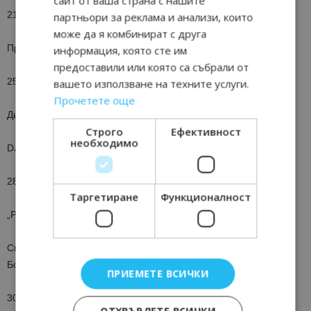
сайт от ваша страна с нашите
21:30 часа – Площад „Олимпийски“
партньори за реклама и анализи, които
може да я комбинират с друга
Празнична заря
информация, която сте им
предоставили или която са събрали от
25 май /неделя/ – 19:00 часа – Площад „Олимпийски“
вашето използване на техните услуги.
Прочетете още
Дискотека под звездите с братя Карови – обратно в 90-те
Строго
Ефективност
необходимо
DJ TWINS – DISCO PARTY – BACK TO 90’s
28 май /сряда/ – 19:00 часа – Площад „Олимпийски“ /сцена/
Таргетиране
Функционалност
„Разходка в полите на Родопа с балет и арфа“
Спектакъл на балетна школа гр. Смолян с ръководител
Боримира Дяконова
ПРИЕМЕТЕ ВСИЧКИ
30 май /петък/ – 11:30 часа – НЧ „Родопска искра 1880“ /голям