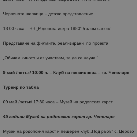
Червената шапчица – детско представление
18:00 часа – НЧ „Родопска искра 1880“ /голям салон/
Представяне на филмите, реализирани по проекта
„Обичам киното и аз участвам, за да се науча!“
9 май
/петък/
10:00 ч.
–
Клуб на пенсионера –
гр.
Чепеларе
Турнир по табла
09 май /петък/ 17:30 часа – Музей на родопския карст
45 години Музей на родопския карст гр. Чепеларе
Музей на родопския карст и пещерен клуб „Под ръбъ“ с. Церово