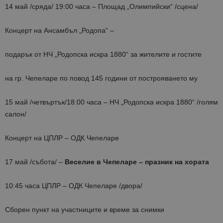
14 май /сряда/ 19:00 часа – Площад „Олимпийски“ /сцена/
Концерт на Ансамбъл „Родопа“ –
подарък от НЧ „Родопска искра 1880“ за жителите и гостите
на гр. Чепеларе по повод 145 години от построяването му
15 май /четвъртък/18:00 часа – НЧ „Родопска искра 1880“ /голям
салон/
Концерт на ЦПЛР – ОДК Чепеларе
17 май /събота/ –
Веселие в Чепеларе – празник на хората
10:45 часа ЦПЛР – ОДК Чепеларе /двора/
Сборен пункт на участниците и време за снимки