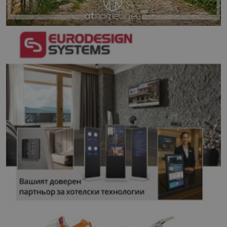
кампании 
отчетите з
анализ на
сайтовете.