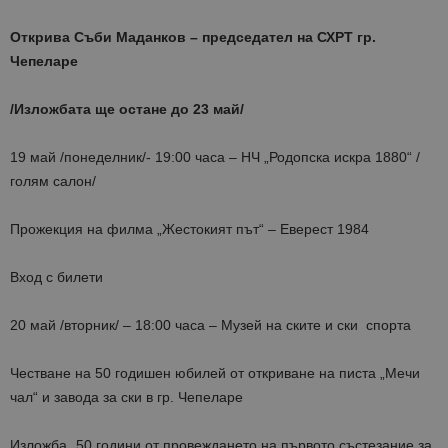
Открива Съби Маданков – председател на СХРТ гр.
Чепеларе
/Изложбата ще остане до 23 май/
19 май /понеделник/- 19:00 часа – НЧ „Родопска искра 1880“ /
голям салон/
Прожекция на филма „Жестокият път“ – Еверест 1984
Вход с билети
20 май /вторник/ – 18:00 часа – Музей на ските и ски спорта
Честване на 50 годишен юбилей от откриване на писта „Мечи
чал“ и завода за ски в гр. Чепеларе
Изложба „50 години от провеждането на първото състезание за