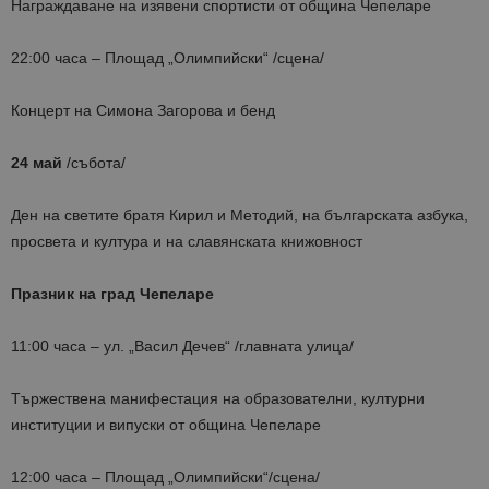
Награждаване на изявени спортисти от община Чепеларе
22:00 часа – Площад „Олимпийски“ /сцена/
Концерт на Симонa Загорова и бенд
24 май
/събота/
Ден на светите братя Кирил и Методий, на българската азбука,
просвета и култура и на славянската книжовност
Празник на град Чепеларе
11:00 часа – ул. „Васил Дечев“ /главната улица/
Тържествена манифестация на образователни, културни
институции и випуски от община Чепеларе
12:00 часа – Площад „Олимпийски“/сцена/