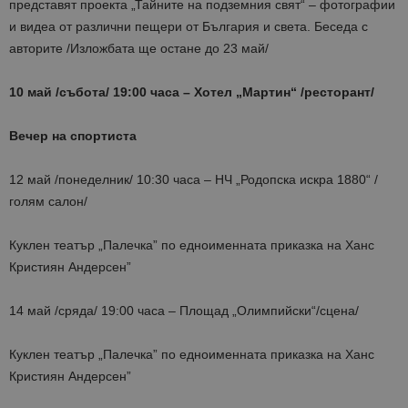
представят проекта „Тайните на подземния свят“ – фотографии
и видеа от различни пещери от България и света. Беседа с
авторите /Изложбата ще остане до 23 май/
10 май /събота/ 19:00 часа – Хотел „Мартин“ /ресторант/
Вечер на спортиста
12 май /понеделник/ 10:30 часа – НЧ „Родопска искра 1880“ /
голям салон/
Куклен театър „Палечка” по едноименната приказка на Ханс
Кристиян Андерсен”
14 май /сряда/ 19:00 часа – Площад „Олимпийски“/сцена/
Куклен театър „Палечка” по едноименната приказка на Ханс
Кристиян Андерсен”