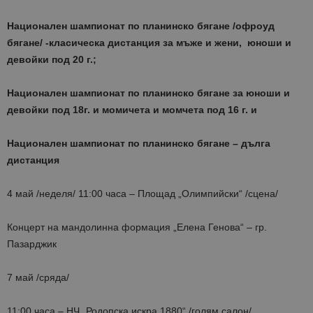
Национален шампионат по планинско бягане /офроуд
бягане/
-класическа дистанция за мъже и жени, юноши и
девойки под 20 г.;
Национален шампионат по планинско бягане за юноши и
девойки под 18г. и момичета и момчета под 16 г.
и
Национален шампионат по планинско бягане – дълга
дистанция
4 май /неделя/ 11:00 часа – Площад „Олимпийски“ /сцена/
Концерт на мандолинна формация „Елена Генова“ – гр.
Пазарджик
7 май /сряда/
11:00 часа – НЧ „Родопска искра 1880“ /голям салон/