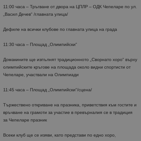
11:00 часа – Тръгване от двора на ЦПЛР – ОДК Чепеларе по ул.
„Васил Дечев“ /главната улица/
Дефиле на всички клубове по главната улица на града
11:30 часа – Площад „Олимпийски“
Домакините ще изпълнят традиционното „Сворнато хоро“ върху
олимпийските кръгове на площада около видни спортисти от
Чепеларе, участвали на Олимпиади
11:45 часа – Площад „Олимпийски“/сцена/
Тържествено откриване на празника, приветствия към гостите и
връчване на грамоти за участие в превърналия се в традиция
за Чепеларе празник
Всеки клуб ще се изяви, като представи по едно хоро,