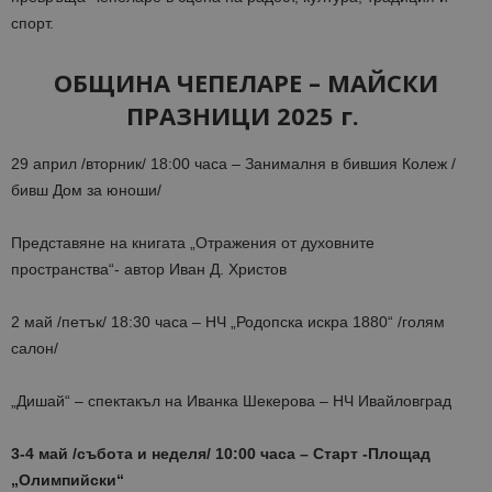
спорт.
ОБЩИНА ЧЕПЕЛАРЕ
– МАЙСКИ
ПРАЗНИЦИ
202
5 г.
29 април /вторник/ 18:00 часа – Занималня в бившия Колеж /
бивш Дом за юноши/
Представяне на книгата „Отражения от духовните
пространства“- автор Иван Д. Христов
2 май /петък/ 18:30 часа – НЧ „Родопска искра 1880“ /голям
салон/
„Дишай“ – спектакъл на Иванка Шекерова – НЧ Ивайловград
3-4 май /събота и неделя/ 10:00 часа – Старт -Площад
„Олимпийски“