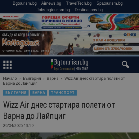
Bgtourism.bg
Airnews.bg
TravelTech.bg
Spatourism.bg
Jobs.bgtourism.bg
Destinations.bg
Начало
България
Варна
Wizz Air днес стартира полети от
Варна до Лайпциг
БЪЛГАРИЯ
ВАРНА
ТРАНСПОРТ
Wizz Air днес стартира полети от
Варна до Лайпциг
29/04/2025 13:19