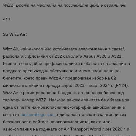
WIZZ. Броят на местата на посочените цени е ограничен.
* * *
За Wizz Air:
Wizz Air, най-екологично устойчивата авиокомпания в света*,
разполага с флотилия от 232 самолета Airbus A320 и A321.
Eкип от всеотдайни професионалисти в областта на авиацията
предлага превъзходно обслужване и много ниски цени на
билетите, което прави Wizz Air предпочитан избор на 62
милиона пътници в периода април 2023 – март 2024 г. (FY24).
Wizz Air е регистрирана на Лондонската фондова борса под
тарифен номер WIZZ. Наскоро авиокомпанията бе обявена за
една от петте най-безопасни нискотарифни авиокомпании в
света от
airlineratings.com
, единствената световна агенция за
безопасност и рейтинг на авиокомпаниите, както и за
авиокомпания на годината от Air Transport World през 2020 г. и