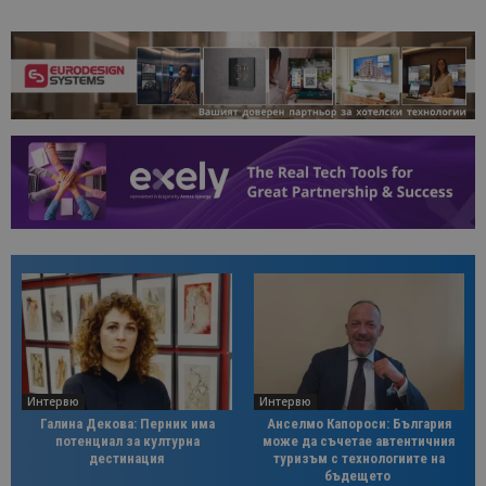
Интервю
Интервю
Галина Декова: Перник има
Анселмо Капороси: България
потенциал за културна
може да съчетае автентичния
дестинация
туризъм с технологиите на
бъдещето