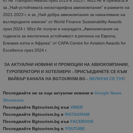
от Air Transport Awards през 2019 и 2023 г. Wizz Air е призната и
за „Най-устойчивата нискотарифна авиокомпания” в рамките на
2021-2023 г. и за „Най-добра авиокомпания за намаляване на
въглеродните емисии” от World Finance Sustainability Awards
през 2024 г. Wizz Air получи и наградата „Авиокомпания на
годината за екологична устойчивост в региона на Европа,
Близкия изток и Африка” от CAPA-Centre for Aviation Awards for
Excellence през 2024 г.
ЗА АКТУАЛНИ НОВИНИ И ПРОМОЦИИ НА АВИОКОМПАНИИ,
ТУРОПЕРАТОРИ И ХОТЕЛИЕРИ - ПРИСЪЕДИНЕТЕ СЕ КЪМ
ВАЙБЪР КАНАЛА НА BGTOURISM.BG -
ВКЛЮЧИ СЕ ТУК
!
Последвайте ни за още актуални новини
в
Google News
Showcase
Последвайте
Bgtourism.bg във
VIBER
Последвайте
Bgtourism.bg в
INSTAGRAM
Последвайте
Bgtourism.bg във
FACEBOOK
Последвайте
Bgtourism.bg в
YOUTUBE