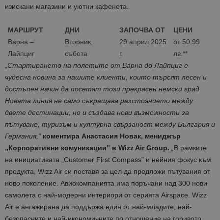
изискани магазини и уютни кафенета.
МАРШРУТ
ДНИ
ЗАПОЧВА ОТ
ЦЕНИ
Варна –
Вторник,
29 април 2025
от 50.99
Лайпциг
събота
г.
лв.**
„Стартирането на полетите от Варна до Лайпциг е
чудесна новина за нашите клиенти, които търсят лесен и
достъпен начин да посетят този прекрасен немски град.
Новата линия не само съкращава разстоянието между
двете дестинации, но и създава нови възможности за
пътуване, туризъм и културна свързаност между България и
Германия,”
коментира Анастасия Новак, мениджър
„Корпоративни комуникации” в Wizz Air Group.
„
В рамките
на инициативата „Customer First Compass” и нейния фокус към
продукта, Wizz Air си поставя за цел да предложи пътувания от
ново поколение. Авиокомпанията има поръчани над 300 нови
самолета с най-модерни интериори от серията Airspace. Wizz
Air е ангажирана да поддържа един от най-младите, най-
безопасните и най-икономичните по отношение на горивото