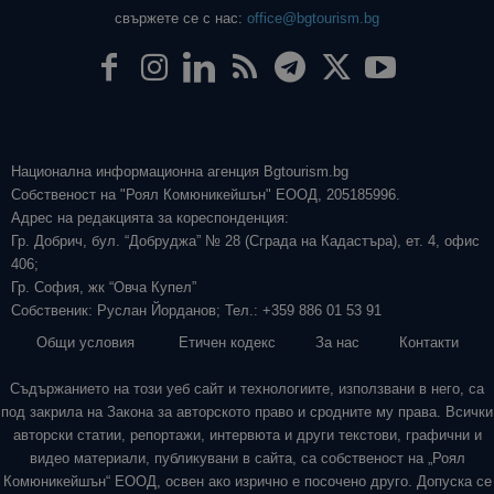
свържете се с нас:
office@bgtourism.bg
Национална информационна агенция Bgtourism.bg
Собственост на "Роял Комюникейшън" ЕООД, 205185996.
Адрес на редакцията за кореспонденция:
Гр. Добрич, бул. “Добруджа” № 28 (Сграда на Кадастъра), ет. 4, офис
406;
Гр. София, жк “Овча Купел”
Собственик: Руслан Йорданов; Тел.: +359 886 01 53 91
Общи условия
Етичен кодекс
За нас
Контакти
Съдържанието на този уеб сайт и технологиите, използвани в него, са
под закрила на Закона за авторското право и сродните му права. Всички
авторски статии, репортажи, интервюта и други текстови, графични и
видео материали, публикувани в сайта, са собственост на „Роял
Комюникейшън“ ЕООД, освен ако изрично е посочено друго. Допуска се