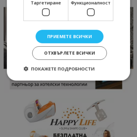
Таргетиране
Функционалност
ПРИЕМЕТЕ ВСИЧКИ
ОТХВЪРЛЕТЕ ВСИЧКИ
ПОКАЖЕТЕ ПОДРОБНОСТИ
Строго необходимо
Ефективност
Таргетиране
Функционалност
Строго необходимите бисквитки позволяват
основната функционалност на уебсайта, като
потребителско влизане и управление на
акаунта. Уебсайтът не може да се използва
правилно без строго необходими бисквитки.