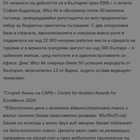
От началото на дейността си в България през 2005 г. с полета
София-Будапеща, Wizz Air е обслужила почти 30 милиона
пътници, затвърждавайки репутацията си като предпочитан
избор за бюджетни самолетни пътувания. С две оперативни
бази в страната, авиокомпанията е изиграла важна роля в
подкрепата на над 22 000 непреки работни места в сферата на
туризма и в момента осигурява заетост на над 360 българи – в
кабинния екипаж, сред пилотите и в административните си
офиси. Днес Wizz Air оперира близо 50 успешни маршрута от
България, включително 13 от Варна, където остава водещият
превозвач.
*Според данни на CAPA – Centre for Aviation Awards for
Excellence 2024.
**Еднопосочна цена с включена административна такса и
малък салонен багаж (максимални размери: 40x30x20 cм).
Багаж на колелца и всеки друг вид чекиран багаж подлежат
на допълнителни такси. Цената важи само за резервации,
направени на wizzair.com и през мобилното приложение на