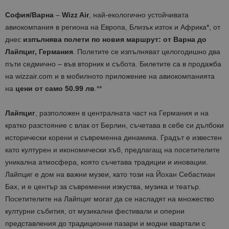
София/Варна
–
Wizz Air
, най-екологичнo устойчивата
авиокомпания в региона на Европа, Близък изток и Африка*, от
днес
изпълнява полети по новия маршрут: от Варна до
Лайпциг, Германия
. Полетите се изпълняват целогодишно два
пъти седмично – във вторник и събота. Билетите са в продажба
на wizzair.com и в мобилното приложение на авиокомпанията
на
цени от само 50.99 лв
.**
Лайпциг
, разположен в централната част на Германия и на
кратко разстояние с влак от Берлин, съчетава в себе си дълбоки
исторически корени и съвременна динамика. Градът е известен
като културен и икономически хъб, предлагащ на посетителите
уникална атмосфера, която съчетава традиции и иновации.
Лайпциг е дом на важни музеи, като този на Йохан Себастиан
Бах, и е център за съвременни изкуства, музика и театър.
Посетителите на Лайпциг могат да се насладят на множество
културни събития, от музикални фестивали и оперни
представления до традиционни пазари и модни квартали с