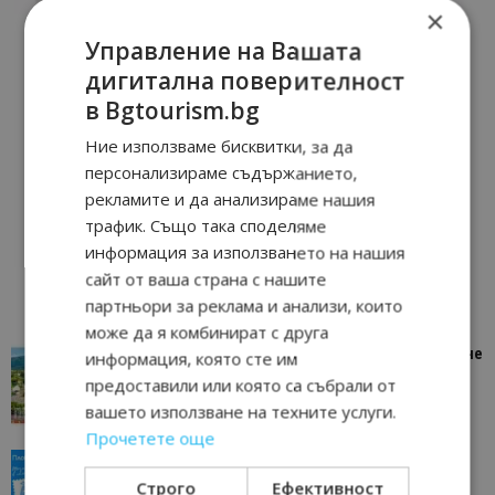
×
Управление на Вашата
дигитална поверителност
в Bgtourism.bg
Ние използваме бисквитки, за да
персонализираме съдържанието,
рекламите и да анализираме нашия
трафик. Също така споделяме
информация за използването на нашия
сайт от ваша страна с нашите
партньори за реклама и анализи, които
може да я комбинират с друга
“Пощенска картичка от…”: Петрич – Изживяване
информация, която сте им
отвъд очакваното
предоставили или която са събрали от
11/07/2026 11:22
Петрич
вашето използване на техните услуги.
Прочетете още
“Пощенска картичка от…”: Пловдив, градът на
всички времена
Строго
Ефективност