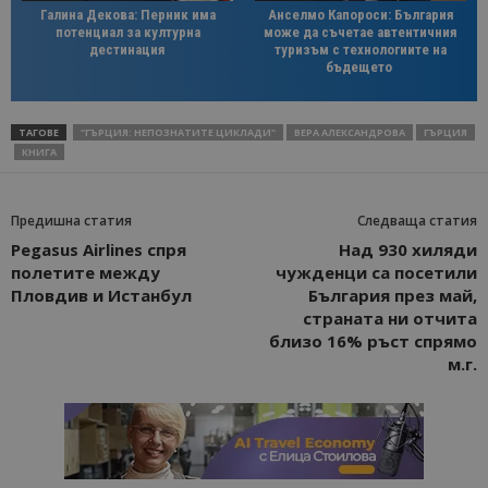
Галина Декова: Перник има
Анселмо Капороси: България
потенциал за културна
може да съчетае автентичния
дестинация
туризъм с технологиите на
бъдещето
ТАГОВЕ
"ГЪРЦИЯ: НЕПОЗНАТИТЕ ЦИКЛАДИ"
ВЕРА АЛЕКСАНДРОВА
ГЪРЦИЯ
КНИГА
Предишна статия
Следваща статия
Pegasus Airlines спря
Над 930 хиляди
полетите между
чужденци са посетили
Пловдив и Истанбул
България през май,
страната ни отчита
близо 16% ръст спрямо
м.г.