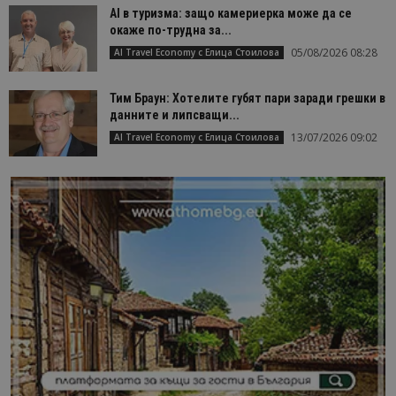
AI в туризма: защо камериерка може да се
окаже по-трудна за...
05/08/2026 08:28
AI Travel Economy с Елица Стоилова
Тим Браун: Хотелите губят пари заради грешки в
данните и липсващи...
13/07/2026 09:02
AI Travel Economy с Елица Стоилова