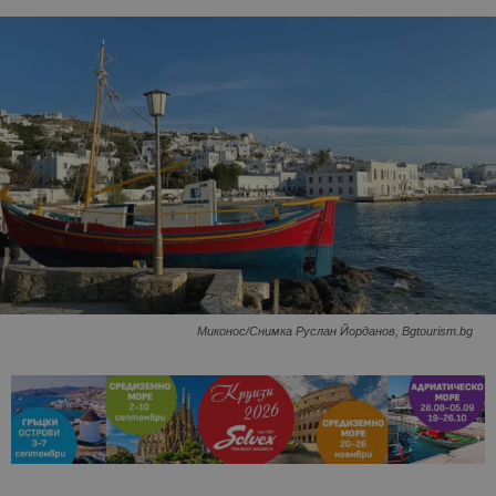
Миконос/Снимка Руслан Йорданов, Bgtourism.bg