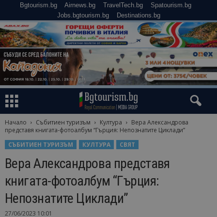
Bgtourism.bg
Airnews.bg
TravelTech.bg
Spatourism.bg
Jobs.bgtourism.bg
Destinations.bg
Начало
Събитиен туризъм
Култура
Вера Александрова
представя книгата-фотоалбум “Гърция: Непознатите Циклади”
СЪБИТИЕН ТУРИЗЪМ
КУЛТУРА
СВЯТ
Вера Александрова представя
книгата-фотоалбум “Гърция:
Непознатите Циклади”
27/06/2023 10:01