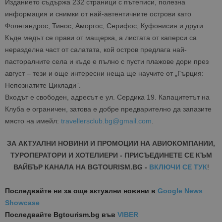
Изданието съдържа 232 страници с пътеписи, полезна
информация и снимки от най-автентичните острови като
Фолегандрос, Тинос, Аморгос, Серифос, Куфонисия и други.
Къде медът се прави от мащерка, а листата от каперси са
неразделна част от салатата, кой остров предлага най-
пасторалните села и къде е пълно с пусти плажове дори през
август – тези и още интересни неща ще научите от „Гърция:
Непознатите Циклади”.
Входът е свободен, адресът е ул. Сердика 19. Капацитетът на
Клуба е ограничен, затова е добре предварително да запазите
място на имейл:
travellersclub.bg@gmail.com
.
ЗА АКТУАЛНИ НОВИНИ И ПРОМОЦИИ НА АВИОКОМПАНИИ,
ТУРОПЕРАТОРИ И ХОТЕЛИЕРИ - ПРИСЪЕДИНЕТЕ СЕ КЪМ
ВАЙБЪР КАНАЛА НА BGTOURISM.BG -
ВКЛЮЧИ СЕ ТУК
!
Последвайте ни за още актуални новини
в
Google News
Showcase
Последвайте
Bgtourism.bg във
VIBER