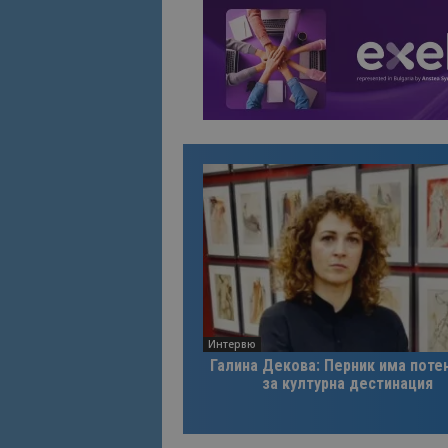
Интервю
Галина Декова: Перник има поте
за културна дестинация