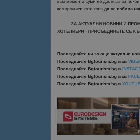
към момента суми не достигат за покри
компромиси като това
да се избира на
Име
Име
sc_is_visitor_uniq
ЗА АКТУАЛНИ НОВИНИ И ПРО
is_visitor_unique
ХОТЕЛИЕРИ - ПРИСЪЕДИНЕТЕ СЕ КЪ
is_unique
Последвайте ни за още актуални но
Последвайте
Bgtourism.bg във
VIBE
_ga_B09EBBY8PY
Последвайте
Bgtourism.bg в
INSTAG
Последвайте
Bgtourism.bg във
FAC
_ga_WXPDN4HSCV
Последвайте
Bgtourism.bg в
YOUTU
_ga_FK650GXHRZ
_ga