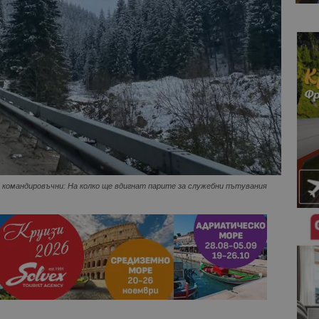
командировъчни: На колко ще вдигнат парите за служебни пътувания