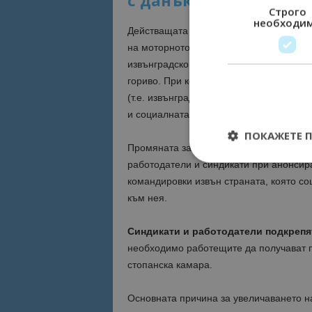
с данък
Строго
необходи
Действащата към момента разпоредба п
на моторното превозно средство за най
извънградско движение, което води до 
гориво. При командироване е обичайно
(т.е. извънградско), така и в рамките 
и социалната политика.
ПОКАЖЕТЕ 
Промяната за увеличение на парите за
работодатели и синдикати при анонсира
командировки извън страната, която со
към нея.
Строго необходимит
управление на акау
Синдикати и работодатели подкрепя
необходимо работещите да получават п
Име
стопанска камара.
cookie_notice_acc
Основната причина за увеличаването на