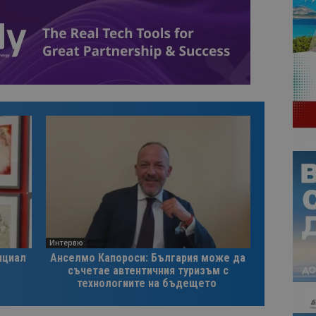
Интервю
нциал
Анселмо Капороси: България може да
съчетае автентичния туризъм с
технологиите на бъдещето