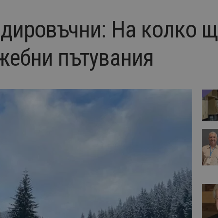
дировъчни: На колко щ
ужебни пътувания