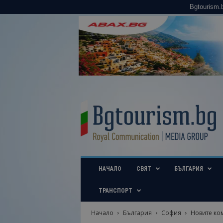
Bgtourism.
B
g
t
o
u
r
i
НАЧАЛО
СВЯТ
БЪЛГАРИЯ
s
m
.
ТРАНСПОРТ
b
g
Начало
България
София
Новите ко
–