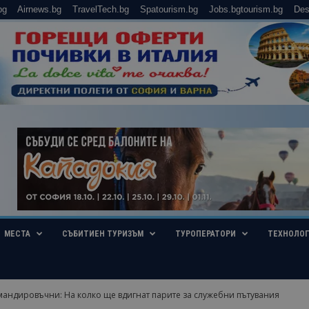
bg
Airnews.bg
TravelTech.bg
Spatourism.bg
Jobs.bgtourism.bg
Des
МЕСТА
СЪБИТИЕН ТУРИЗЪМ
ТУРОПЕРАТОРИ
ТЕХНОЛО
мандировъчни: На колко ще вдигнат парите за служебни пътувания