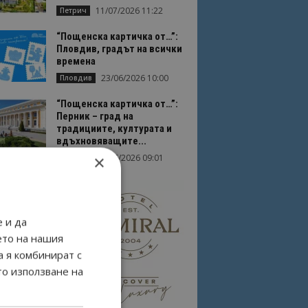
11/07/2026 11:22
Петрич
“Пощенска картичка от…”:
Пловдив, градът на всички
времена
23/06/2026 10:00
Пловдив
“Пощенска картичка от…”:
Перник – град на
традициите, културата и
вдъхновяващите...
×
17/06/2026 09:01
Перник
 и да
ето на нашия
а я комбинират с
то използване на