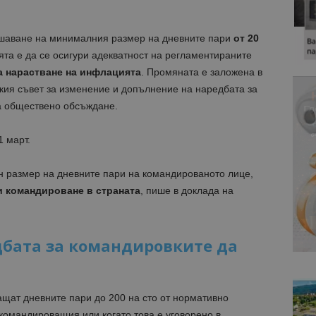
шаване на минималния размер на дневните пари
от 20
ята е да се осигури адекватност на регламентираните
а нарастване на инфлацията
. Промяната е заложена в
кия съвет за изменение и допълнение на наредбата за
за обществено обсъждане.
 март.
н размер на дневните пари на командированото лице,
и командироване в страната
, пише в доклада на
дбата за командировките да
ащат дневните пари до 200 на сто от нормативно
омандироващия или когато това е уговорено в