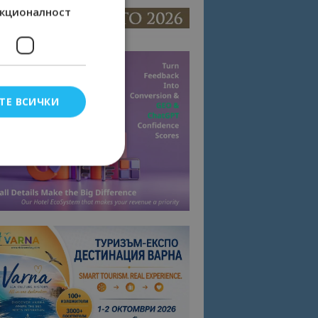
кционалност
ТЕ ВСИЧКИ
елско влизане и
тки.
омните съгласието
квитки на сайта.