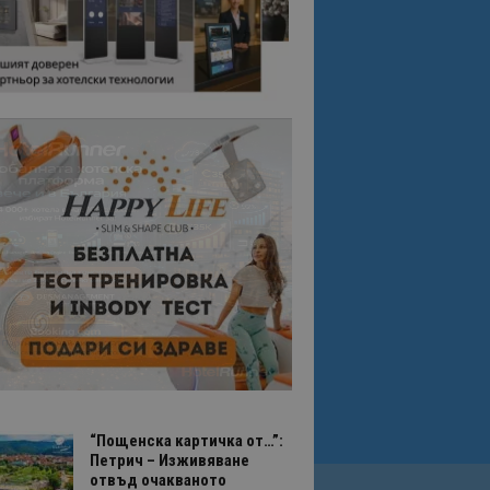
“Пощенска картичка от…”:
Петрич – Изживяване
отвъд очакваното