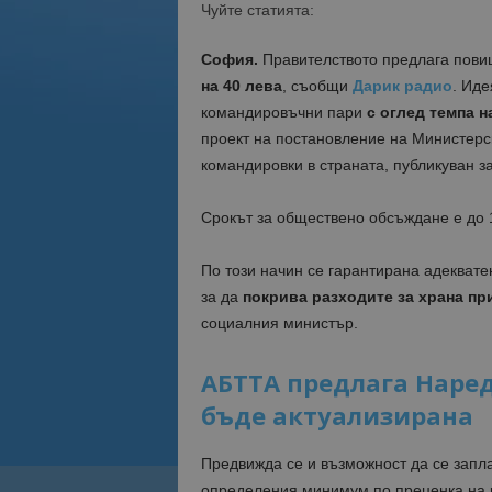
Чуйте статията:
София.
Правителството предлага пови
на 40 лева
, съобщи
Дарик радио
. Иде
командировъчни пари
с оглед темпа н
проект на постановление на Министерс
командировки в страната, публикуван 
Срокът за обществено обсъждане е до 1
По този начин се гарантирана адеквате
за да
покрива разходите за храна пр
социалния министър.
АБТТА предлага Наре
бъде актуализирана
Предвижда се и възможност да се запл
определения минимум по преценка на к