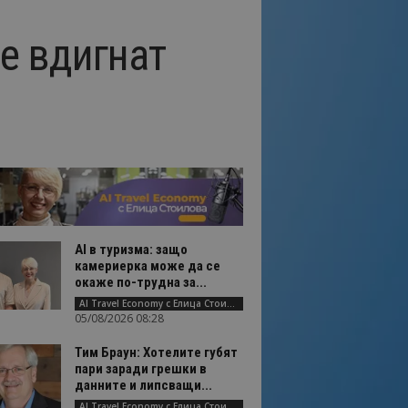
е вдигнат
AI в туризма: защо
камериерка може да се
окаже по-трудна за...
AI Travel Economy с Елица Стоилова
05/08/2026 08:28
Тим Браун: Хотелите губят
пари заради грешки в
данните и липсващи...
AI Travel Economy с Елица Стоилова