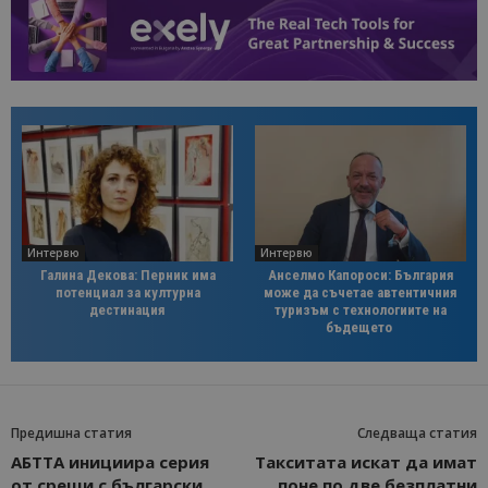
Интервю
Интервю
Галина Декова: Перник има
Анселмо Капороси: България
потенциал за културна
може да съчетае автентичния
дестинация
туризъм с технологиите на
бъдещето
Предишна статия
Следваща статия
АБТТА инициира серия
Такситата искат да имат
от срещи с български
поне по две безплатни