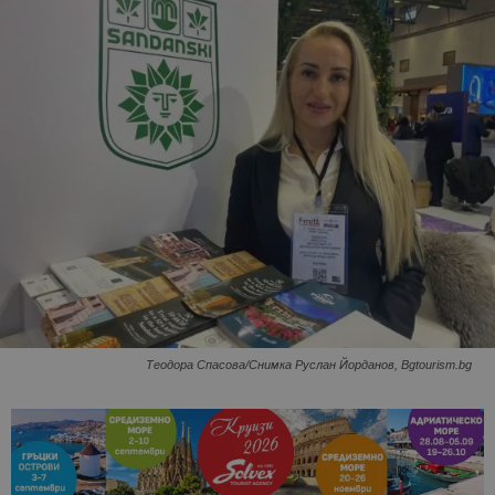
Теодора Спасова/Снимка Руслан Йорданов, Bgtourism.bg