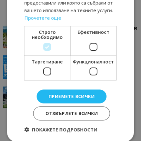
предоставили или която са събрали от
вашето използване на техните услуги.
Прочетете още
“Пощенска картичка от…”: Петрич – Изживяване
Строго
Ефективност
отвъд очакваното
необходимо
11/07/2026 11:22
Петрич
“Пощенска картичка от…”: Пловдив, градът на
Таргетиране
Функционалност
всички времена
23/06/2026 10:00
Пловдив
“Пощенска картичка от…”: Перник – град на
традициите, културата и вдъхновяващите...
ПРИЕМЕТЕ ВСИЧКИ
17/06/2026 09:01
Перник
ОТХВЪРЛЕТЕ ВСИЧКИ
ПОКАЖЕТЕ ПОДРОБНОСТИ