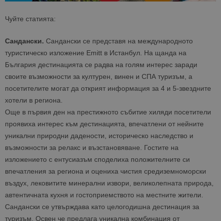
Чуйте статията:
Сандански.
Сандански се представя на международното
туристическо изложение Emitt в Истанбул. На щанда на
България дестинацията се радва на голям интерес заради
своите възможности за културен, винен и СПА туризъм, а
посетителите могат да открият информация за 4 и 5-звездните
хотели в региона.
Още в първия ден на престижното събитие хиляди посетители
проявиха интерес към дестинацията, впечатлени от нейните
уникални природни дадености, историческо наследство и
възможности за релакс и възстановяване. Гостите на
изложението с ентусиазъм споделиха положителните си
впечатления за региона и оцениха чистия средиземноморски
въздух, лековитите минерални извори, великолепната природа,
автентичната кухня и гостоприемството на местните жители.
Сандански се утвърждава като целогодишна дестинация за
туризъм. Освен че предлага уникална комбинация от