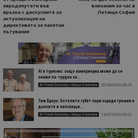
евродепутати във
влизания за час в
връзка с дискусиите за
Летище София
актуализация на
директивата за пакетни
пътувания
AI в туризма: защо камериерка може да се
окаже по-трудна за...
05/08/2026 08:28
AI Travel Economy с Елица Стоилова
Тим Браун: Хотелите губят пари заради грешки в
данните и липсващи...
13/07/2026 09:02
AI Travel Economy с Елица Стоилова