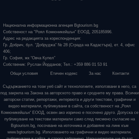
Национална информационна агенция Bgtourism.bg
Собственост на "Роял Комюникейшън" ЕООД, 205185996.
Адрес на редакцията за кореспонденция:
Гр. Добрич, бул. “Добруджа” № 28 (Сграда на Кадастъра), ет. 4, офис
406;
Гр. София, жк “Овча Купел”
Собственик: Руслан Йорданов; Тел.: +359 886 01 53 91
Общи условия
Етичен кодекс
За нас
Контакти
Съдържанието на този уеб сайт и технологиите, използвани в него, са
под закрила на Закона за авторското право и сродните му права. Всички
авторски статии, репортажи, интервюта и други текстови, графични и
видео материали, публикувани в сайта, са собственост на „Роял
Комюникейшън“ ЕООД, освен ако изрично е посочено друго. Допуска се
публикуване на текстови материали само след писмено съгласие на
Bgtourism.bg, посочване на източника и добавяне на линк към
www.bgtourism.bg. Използването на графични и видео материали,
публикувани в сайта, е строго забранено. Нарушителите ще бъдат