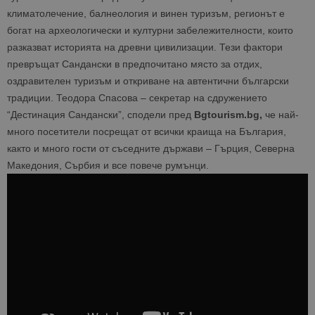
климатолечение, балнеология и винен туризъм, регионът е
богат на археологически и културни забележителности, които
разказват историята на древни цивилизации. Тези фактори
превръщат Сандански в предпочитано място за отдих,
оздравителен туризъм и откриване на автентични български
традиции. Теодора Спасова – секретар на сдружението
“Дестинация Сандански”, сподели пред
Bgtourism.bg,
че най-
много посетители посрещат от всички краища на България,
както и много гости от съседните държави – Гърция, Северна
Македония, Сърбия и все повече румънци.