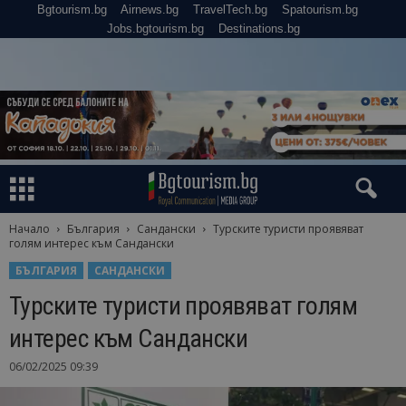
Bgtourism.bg
Airnews.bg
TravelTech.bg
Spatourism.bg
Jobs.bgtourism.bg
Destinations.bg
Начало
България
Сандански
Турските туристи проявяват
голям интерес към Сандански
БЪЛГАРИЯ
САНДАНСКИ
Турските туристи проявяват голям
интерес към Сандански
06/02/2025 09:39