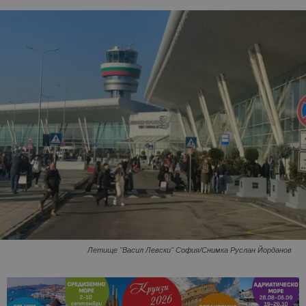
Летище "Васил Левски" София/Снимка Руслан Йорданов