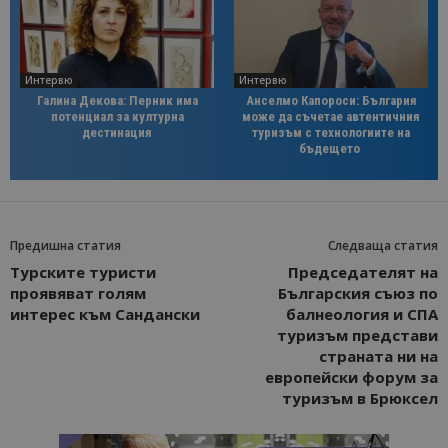
Интервю
Интервю
Галина Декова: Перник има
Анселмо Капороси: България
потенциал за културна
може да съчетае автентичния
дестинация
туризъм с технологиите на
бъдещето
Предишна статия
Следваща статия
Турските туристи
Председателят на
проявяват голям
Българския съюз по
интерес към Сандански
балнеология и СПА
туризъм представи
страната ни на
европейски форум за
туризъм в Брюксел