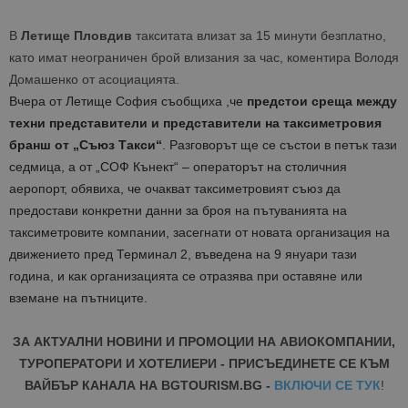
В
Летище Пловдив
такситата влизат за 15 минути безплатно,
като имат неограничен брой влизания за час, коментира Володя
Домашенко от асоциацията.
Вчера от Летище София съобщиха ,че
предстои среща между
техни представители и представители на таксиметровия
бранш от „Съюз Такси“
. Разговорът ще се състои в петък тази
седмица, а от „СОФ Кънект“ – операторът на столичния
аеропорт, обявиха, че очакват таксиметровият съюз да
предостави конкретни данни за броя на пътуванията на
таксиметровите компании, засегнати от новата организация на
движението пред Терминал 2, въведена на 9 януари тази
година, и как организацията се отразява при оставяне или
вземане на пътниците.
ЗА АКТУАЛНИ НОВИНИ И ПРОМОЦИИ НА АВИОКОМПАНИИ,
ТУРОПЕРАТОРИ И ХОТЕЛИЕРИ - ПРИСЪЕДИНЕТЕ СЕ КЪМ
ВАЙБЪР КАНАЛА НА BGTOURISM.BG -
ВКЛЮЧИ СЕ ТУК
!