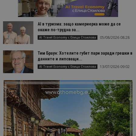
AI в туризма: защо камериерка може да се
окаже по-трудна за...
05/08/2026 08:28
AI Travel Economy с Елица Стоилова
Тим Браун: Хотелите губят пари заради грешки в
данните и липсващи...
13/07/2026 09:02
AI Travel Economy с Елица Стоилова