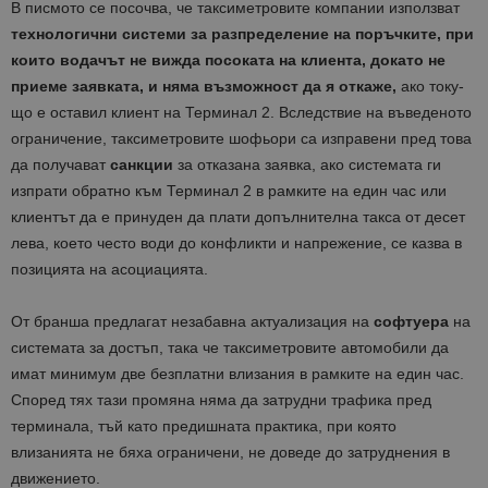
В писмото се посочва, че таксиметровите компании използват
технологични системи за разпределение на поръчките, при
които водачът не вижда посоката на клиента, докато не
приеме заявката, и няма възможност да я откаже,
ако току-
що е оставил клиент на Терминал 2. Вследствие на въведеното
ограничение, таксиметровите шофьори са изправени пред това
да получават
санкции
за отказана заявка, ако системата ги
изпрати обратно към Терминал 2 в рамките на един час или
клиентът да е принуден да плати допълнителна такса от десет
лева, което често води до конфликти и напрежение, се казва в
позицията на асоциацията.
От бранша предлагат незабавна актуализация на
софтуера
на
системата за достъп, така че таксиметровите автомобили да
имат минимум две безплатни влизания в рамките на един час.
Според тях тази промяна няма да затрудни трафика пред
терминала, тъй като предишната практика, при която
влизанията не бяха ограничени, не доведе до затруднения в
движението.