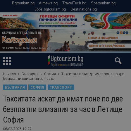
Bgtourism.bg
Airnews.bg
TravelTech.bg
Spatourism.bg
Jobs.bgtourism.bg
Destinations.bg
Начало
България
София
Такситата искат да имат поне по две
безплатни влизания за час в...
БЪЛГАРИЯ
СОФИЯ
ТРАНСПОРТ
Такситата искат да имат поне по две
безплатни влизания за час в Летище
София
06/02/2025 12:27