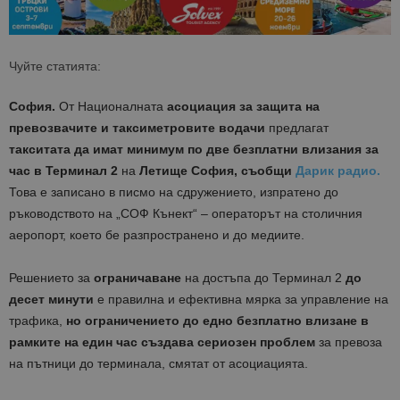
Чуйте статията:
София.
От Националната
асоциация за защита на
превозвачите и таксиметровите водачи
предлагат
такситата да имат минимум по две безплатни влизания за
час в Терминал 2
на
Летище София, съобщи
Дарик радио.
Това е записано в писмо на сдружението, изпратено до
ръководството на „СОФ Кънект“ – операторът на столичния
аеропорт, което бе разпространено и до медиите.
Решението за
ограничаване
на достъпа до Терминал 2
до
десет минути
е правилна и ефективна мярка за управление на
трафика,
но ограничението до едно безплатно влизане в
рамките на един час създава сериозен проблем
за превоза
на пътници до терминала, смятат от асоциацията.